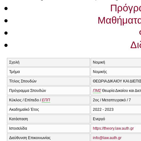
Πρόγρ
Μαθήματ
Δι
Σχολή
Νομική
Τμήμα
Νομικής
Τίτλος Σπουδών
ΘΕΩΡΙΑ ΔΙΚΑΙΟΥ ΚΑΙ ΔΙΕ
Πρόγραμμα Σπουδών
ΠΜΣ
Θεωρία Δικαίου και Δι
Κύκλος / Επίπεδο /
ΕΠΠ
2ος / Μεταπτυχιακό / 7
Ακαδημαϊκό Έτος
2022 - 2023
Κατάσταση
Ενεργό
Ιστοσελίδα
https://theory.law.auth.gr
Διεύθυνση Επικοινωνίας
info@law.auth.gr