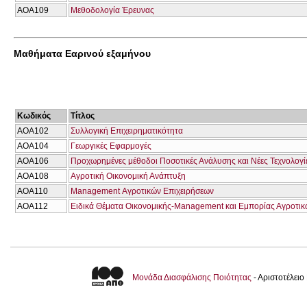
AOA109
Μεθοδολογία Έρευνας
Μαθήματα Εαρινού εξαμήνου
Κωδικός
Τίτλος
AOA102
Συλλογική Επιχειρηματικότητα
AOA104
Γεωργικές Εφαρμογές
AOA106
Προχωρημένες μέθοδοι Ποσοτικές Ανάλυσης και Νέες Τεχνολογ
AOA108
Αγροτική Οικονομική Ανάπτυξη
AOA110
Management Αγροτικών Επιχειρήσεων
AOA112
Ειδικά Θέματα Οικονομικής-Management και Εμπορίας Αγροτι
Μονάδα Διασφάλισης Ποιότητας
- Αριστοτέλει