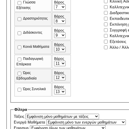
Κλινική Άσ
Γλώσσα
Βάρος
Καλλιτεχνι
Εξέτασης
Διαδραστικ
Βάρος
Δραστηριότητες
Εκπαιδευτι
Εκπόνηση μ
Συγγραφή ε
Βάρος
Διδάσκοντες
Καλλιτεχνι
Εξετάσεις
Βάρος
Κοινά Μαθήματα
Άλλο / Άλλ
Παιδαγωγική
Βάρος
Επάρκεια
Ώρες
Βάρος
Εβδομαδιαία
Βάρος
Ώρες Συνολικά
Φίλτρα
Τάξεις
Ενεργά Μαθήματα
Erasmus