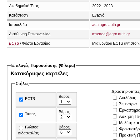
Ακαδημαϊκό Έτος
2022 - 2023
Κατάσταση
Ενεργό
Ιστοσελίδα
aoa.agro.auth.gr
Διεύθυνση Επικοινωνίας
mscaoa@agro.auth.gr
ECTS
/ Φόρτο Εργασίας
Μια μονάδα ECTS αντιστοιχε
Επιλογές Παρουσίασης (Φίλτρα)
Κατακόρυφες καρτέλες
Στήλες
Δραστηριότητες
Βάρος
Διαλέξεις
ECTS
Σεμινάρια
Εργαστηρι
Βάρος
Τύπος
Άσκηση Πε
Μελέτη και
Γλώσσα
Βάρος
Φροντιστήρ
Διδασκαλίας
Πρακτική (