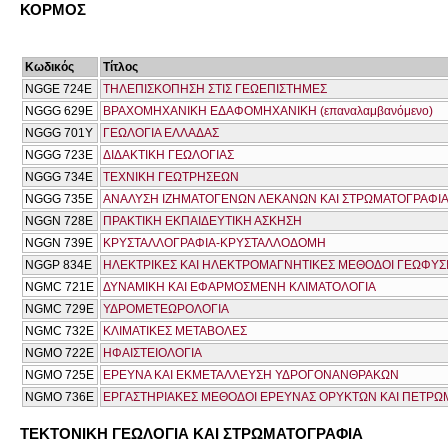
ΚΟΡΜΟΣ
Κωδικός
Τίτλος
NGGE 724E
ΤΗΛΕΠΙΣΚΟΠΗΣΗ ΣΤΙΣ ΓΕΩΕΠΙΣΤΗΜΕΣ
NGGG 629E
ΒΡΑΧΟΜΗΧΑΝΙΚΗ ΕΔΑΦΟΜΗΧΑΝΙΚΗ (επαναλαμβανόμενο)
NGGG 701Y
ΓΕΩΛΟΓΙΑ ΕΛΛΑΔΑΣ
NGGG 723E
ΔΙΔΑΚΤΙΚΗ ΓΕΩΛΟΓΙΑΣ
NGGG 734Ε
ΤΕΧΝΙΚΗ ΓΕΩΤΡΗΣΕΩΝ
NGGG 735Ε
ΑΝΑΛΥΣΗ ΙΖΗΜΑΤΟΓΕΝΩΝ ΛΕΚΑΝΩΝ ΚΑΙ ΣΤΡΩΜΑΤΟΓΡΑΦΙ
NGGN 728E
ΠΡΑΚΤΙΚΗ ΕΚΠΑΙΔΕΥΤΙΚΗ ΑΣΚΗΣΗ
NGGN 739E
ΚΡΥΣΤΑΛΛΟΓΡΑΦΙΑ-ΚΡΥΣΤΑΛΛΟΔΟΜΗ
NGGP 834E
ΗΛΕΚΤΡΙΚΕΣ ΚΑΙ ΗΛΕΚΤΡΟΜΑΓΝΗΤΙΚΕΣ ΜΕΘΟΔΟΙ ΓΕΩΦΥΣ
NGMC 721Ε
ΔΥΝΑΜΙΚΗ ΚΑΙ ΕΦΑΡΜΟΣΜΕΝΗ ΚΛΙΜΑΤΟΛΟΓΙΑ
NGMC 729E
ΥΔΡΟΜΕΤΕΩΡΟΛΟΓΙΑ
NGMC 732E
ΚΛΙΜΑΤΙΚΕΣ ΜΕΤΑΒΟΛΕΣ
NGMO 722Ε
ΗΦΑΙΣΤΕΙΟΛΟΓΙΑ
NGMO 725Ε
ΕΡΕΥΝΑ ΚΑΙ ΕΚΜΕΤΑΛΛΕΥΣΗ ΥΔΡΟΓΟΝΑΝΘΡΑΚΩΝ
NGMO 736Ε
ΕΡΓΑΣΤΗΡΙΑΚΕΣ ΜΕΘΟΔΟΙ ΕΡΕΥΝΑΣ ΟΡΥΚΤΩΝ ΚΑΙ ΠΕΤΡ
ΤΕΚΤΟΝΙΚΗ ΓΕΩΛΟΓΙΑ ΚΑΙ ΣΤΡΩΜΑΤΟΓΡΑΦΙΑ