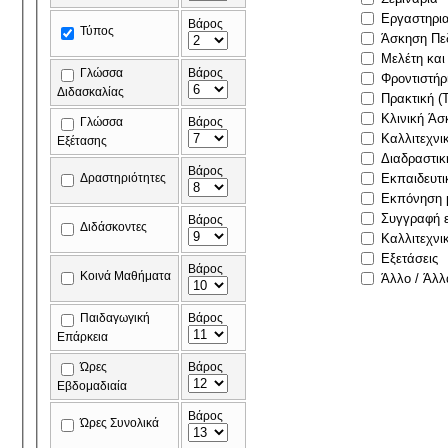
Εργαστηρι
Βάρος
Τύπος
Άσκηση Πε
Μελέτη και
Γλώσσα
Βάρος
Φροντιστήρ
Διδασκαλίας
Πρακτική (
Κλινική Άσ
Γλώσσα
Βάρος
Καλλιτεχνι
Εξέτασης
Διαδραστικ
Βάρος
Δραστηριότητες
Εκπαιδευτι
Εκπόνηση μ
Συγγραφή ε
Βάρος
Διδάσκοντες
Καλλιτεχνι
Εξετάσεις
Βάρος
Κοινά Μαθήματα
Άλλο / Άλλ
Παιδαγωγική
Βάρος
Επάρκεια
Ώρες
Βάρος
Εβδομαδιαία
Βάρος
Ώρες Συνολικά