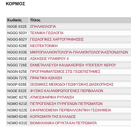
ΚΟΡΜΟΣ
Κωδικός
Τίτλος
NGGE 632E
ΣΠΗΛΑΙΟΛΟΓΙΑ
NGGG 503Y
ΤΕΧΝΙΚΗ ΓΕΩΛΟΓΙΑ
NGGG 602Y
ΓΕΩΛΟΓΙΚΕΣ ΧΑΡΤΟΓΡΑΦΗΣΕΙΣ
NGGG 628E
ΝΕΟΤΕΚΤΟΝΙΚΗ
NGGG 633E
ΜΙΚΡΟΠΑΛΑΙΟΝΤΟΛΟΓΙΑ-ΠΑΛΑΙΟΝΤΟΛΟΓΙΑ ΑΣΠΟΝΔΥΛΩΝ
NGGG 691Ε
ΑΣΚΗΣΕΙΣ ΥΠΑΙΘΡΟΥ 4
NGGG 726E
ΕΚΜΕΤΑΛΛΕΥΣΗ ΚΑΙ ΔΙΑΧΕΙΡΙΣΗ ΥΠΟΓΕΙΟΥ ΝΕΡΟΥ
NGGN 625E
ΠΡΟΓΡΑΜΜΑΤΙΣΜΟΣ ΣΤΙΣ ΓΕΩΕΠΙΣΤΗΜΕΣ
NGGN 727E
ΠΡΑΚΤΙΚΗ ΑΣΚΗΣΗ
NGGP 626E
ΣΕΙΣΜΙΚΕΣ ΜΕΘΟΔΟΙ ΓΕΩΦΥΣΙΚΗΣ ΔΙΑΣΚΟΠΗΣΗΣ
NGGΕ 832Ε
ΦΥΣΙΚΟ ΚΑΙ ΑΝΘΡΩΠΟΓΕΝΕΣ ΠΕΡΙΒΑΛΛΟΝ
NGMC 627E
ΑΤΜΟΣΦΑΙΡΙΚΗ ΡΥΠΑΝΣΗ
NGMO 621E
ΠΕΤΡΟΓΕΝΕΣΗ ΠΥΡΙΓΕΝΩΝ ΠΕΤΡΩΜΑΤΩΝ
NGMO 622E
ΕΦΑΡΜΟΣΜΕΝΗ ΠΕΡΙΒΑΛΛΟΝΤΙΚΗ ΓΕΩΧΗΜΕΙΑ
NGMO 624E
ΚΟΙΤΑΣΜΑΤΑ ΤΗΣ ΕΛΛΑΔΟΣ
NGMO 631E
ΒΙΟΜΗΧΑΝΙΚΑ ΟΡΥΚΤΑ ΚΑΙ ΠΕΤΡΩΜΑΤΑ