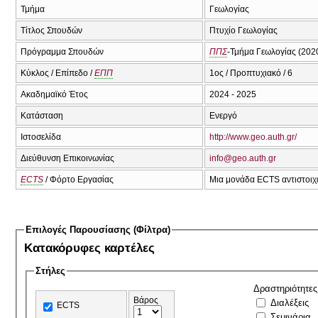
Τμήμα
Γεωλογίας
Τίτλος Σπουδών
Πτυχίο Γεωλογίας
Πρόγραμμα Σπουδών
ΠΠΣ
-Τμήμα Γεωλογίας (202
Κύκλος / Επίπεδο /
ΕΠΠ
1ος / Προπτυχιακό / 6
Ακαδημαϊκό Έτος
2024 - 2025
Κατάσταση
Ενεργό
Ιστοσελίδα
http://www.geo.auth.gr/
Διεύθυνση Επικοινωνίας
info@geo.auth.gr
ECTS
/ Φόρτο Εργασίας
Μια μονάδα ECTS αντιστοιχε
Επιλογές Παρουσίασης (Φίλτρα)
Κατακόρυφες καρτέλες
Στήλες
Δραστηριότητες
Βάρος
Διαλέξεις
ECTS
Σεμινάρια