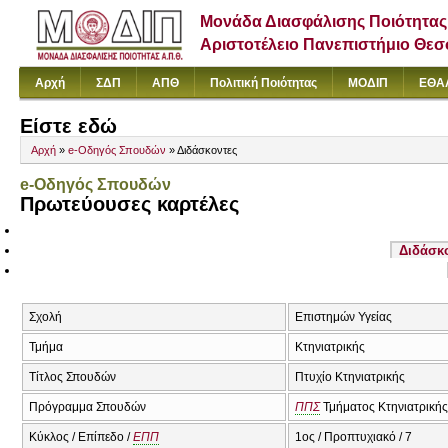
Μονάδα Διασφάλισης Ποιότητας
Αριστοτέλειο Πανεπιστήμιο Θε
Αρχή
ΣΔΠ
ΑΠΘ
Πολιτική Ποιότητας
ΜΟΔΙΠ
ΕΘΑ
Είστε εδώ
Αρχή
»
e-Οδηγός Σπουδών
» Διδάσκοντες
e-Οδηγός Σπουδών
Πρωτεύουσες καρτέλες
Διδάσκ
Σχολή
Επιστημών Υγείας
Τμήμα
Κτηνιατρικής
Τίτλος Σπουδών
Πτυχίο Κτηνιατρικής
Πρόγραμμα Σπουδών
ΠΠΣ
Τμήματος Κτηνιατρικής
Κύκλος / Επίπεδο /
ΕΠΠ
1ος / Προπτυχιακό / 7