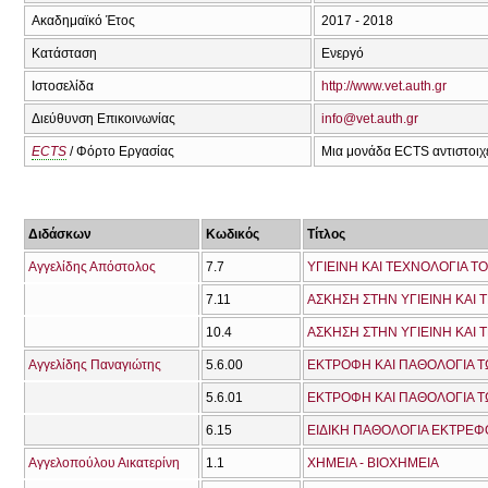
Ακαδημαϊκό Έτος
2017 - 2018
Κατάσταση
Ενεργό
Ιστοσελίδα
http://www.vet.auth.gr
Διεύθυνση Επικοινωνίας
info@vet.auth.gr
ECTS
/ Φόρτο Εργασίας
Μια μονάδα ECTS αντιστοιχε
Διδάσκων
Κωδικός
Τίτλος
Αγγελίδης Απόστολος
7.7
ΥΓΙΕΙΝΗ ΚΑΙ ΤΕΧΝΟΛΟΓΙΑ Τ
7.11
10.4
ΑΣΚΗΣΗ ΣΤΗΝ ΥΓΙΕΙΝΗ ΚΑΙ
Αγγελίδης Παναγιώτης
5.6.00
ΕΚΤΡΟΦΗ ΚΑΙ ΠΑΘΟΛΟΓΙΑ Τ
5.6.01
ΕΚΤΡΟΦΗ ΚΑΙ ΠΑΘΟΛΟΓΙΑ Τ
6.15
ΕΙΔΙΚΗ ΠΑΘΟΛΟΓΙΑ ΕΚΤΡΕ
Αγγελοπούλου Αικατερίνη
1.1
ΧΗΜΕΙΑ - ΒΙΟΧΗΜΕΙΑ