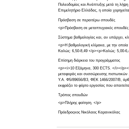
Πολεοδομίας και Ανάπτυξης μετά τη λήψη
Επιμελητήριο Ελλάδας, η οποία χορηγείτα
Πρόσβαση σε περαιτέρω σπουδές
<p>Πρόσβαση σε μεταπτυχιακές σπουδές (
Σύστημα βαθμολογίας και, αν υπάρχει, 
<p>Η βαθμολογική κλίμακα, με την οποία 
Καλώς: 6,50-8,49 </p><p>Καλώς: 5,00-6,
Επίσημη διάρκεια του προγράμματος
<p><i>10 Εξάμηνα, 300 ECTS. </i></p><
μεταφοράς και συσσώρευσης πιστωτικών 
Υ.Α. Φ5/89656/Β3, ΦΕΚ 1466/2007/Β, άρθ
εκφράζει το φόρτο εργασίας που απαιτείτ
Τρόπος σπουδών
<p>Πλήρης φοίτηση. </p>
Πρόεδρος
κος Νικόλαος Καρανικόλας