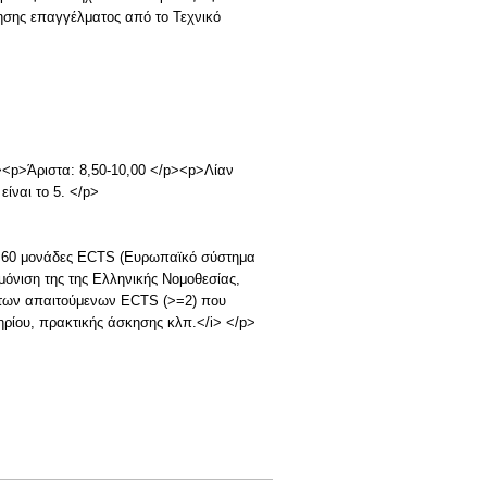
ησης επαγγέλματος από το Τεχνικό
p><p>Άριστα: 8,50-10,00 </p><p>Λίαν
ίναι το 5. </p>
ε 60 μονάδες ECTS (Ευρωπαϊκό σύστημα
όνιση της της Ελληνικής Νομοθεσίας,
ς των απαιτούμενων ECTS (>=2) που
ηρίου, πρακτικής άσκησης κλπ.</i> </p>