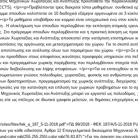
ατος Μηχανικών Χωροταξίας και Ανάπτυξης προϋποθέτει την παρακολούθησ
(ECTS). </p><p>Προβλέπονται τρεις διακριτοί τύποι μαθημάτων: συνθετικά 
αμμα σπουδών καλύπτεται σε 10 διαδοχικά εξάμηνα οργανωμένα σε 3 κύκλο
p><p>Τα μαθήματα υποβάθρου και κορμού είναι υποχρεωτικά ενώ στον κύκλ
ση . Η ολοκλήρωση των σπουδών περιλαμβάνει την εκπόνηση ατομικής ερευνη
ς. Στο πρόγραμμα σπουδών περιλαμβάνεται και η πρακτική άσκηση ως προα
κών Χωροταξίας και Ανάπτυξης αποσκοπεί στην κατάρτιση επιστημόνων ικαν
διαστάσεις της οργάνωσης και μετασχηματισμού του χώρου. Για το σκοπό αυ
ν αποτύπωσης και ανάλυσης όλων των παραμέτρων του χώρου. </p><p>Σε 
που προσδίδουν στους αποφοίτους ικανότητες προσφοράς υπηρεσιών στο πεδί
ών και προγραμμάτων χωρικής παρέμβασης που περιλαμβάνουν στοιχεία πολ
ασιών διαβούλευσης και λήψης αποφάσεων. </p><p>Για να επιτευχθούν οι π
ωματώνουν γνώσεις πολεοδομίας, χωροταξίας, φυσικής και ανθρώπινης γεω
ν δραστηριοτήτων, προγραμματισμού της χωρικής ανάπτυξης, διαχείρισης 
γκαίες για την κατανόηση και επίλυση των χωρικών προβλημάτων και το σ
ηχανικός Χωροταξίας και Ανάπτυξης μπορεί να εργαστεί ως πολεοδόμος, 
ς είτε ως στέλεχος σε ιδιωτικά γραφεία μελετών, σε δημόσιες επιχειρήσεις κ
r/sites/files/fek_a_187_5-11-2018.pdf">ΠΔ 99/2018 - ΦΕΚ 187/Α/5-11-2018 
ων για κάθε ειδικότητα, Άρθρο 12 Επαγγελματικά δικαιώματα Μηχανικού Χ
d-color:rgb(255,255,255);color:rgb(76,83,87);">Για την άσκηση του επαγγ