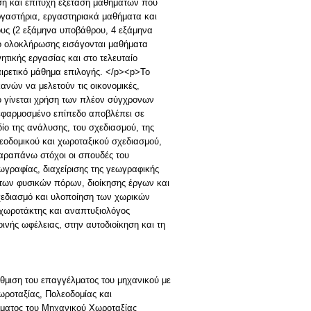
η και επιτυχή εξέταση μαθημάτων που
εργαστήρια, εργαστηριακά μαθήματα και
υς (2 εξάμηνα υποβάθρου, 4 εξάμηνα
ο ολοκλήρωσης εισάγονται μαθήματα
τικής εργασίας και στο τελευταίο
ιρετικό μάθημα επιλογής. </p><p>Το
ών να μελετούν τις οικονομικές,
τό γίνεται χρήση των πλέον σύγχρονων
εφαρμοσμένο επίπεδο αποβλέπει σε
ο της ανάλυσης, του σχεδιασμού, της
εοδομικού και χωροταξικού σχεδιασμού,
αραπάνω στόχοι οι σπουδές του
γραφίας, διαχείρισης της γεωγραφικής
των φυσικών πόρων, διοίκησης έργων και
χεδιασμό και υλοποίηση των χωρικών
χωροτάκτης και αναπτυξιολόγος
οινής ωφέλειας, στην αυτοδιοίκηση και τη
Ρύθμιση του επαγγέλματος του μηχανικού με
ωροταξίας, Πολεοδομίας και
έλματος του Μηχανικού Χωροταξίας