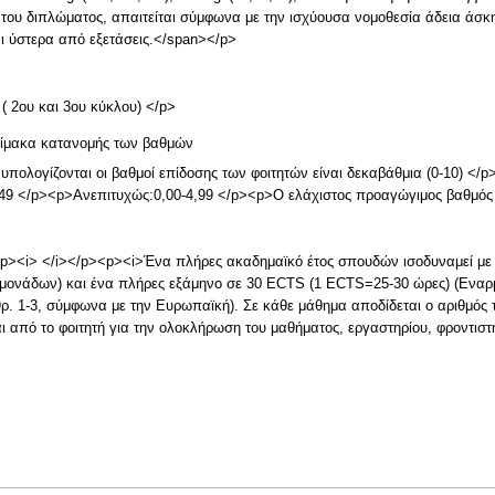
 του διπλώματος, απαιτείται σύμφωνα με την ισχύουσα νομοθεσία άδεια άσκ
ι ύστερα από εξετάσεις.</span></p>
 2ου και 3ου κύκλου) </p>
κλίμακα κατανομής των βαθμών
υπολογίζονται οι βαθμοί επίδοσης των φοιτητών είναι δεκαβάθμια (0-10) </
49 </p><p>Ανεπιτυχώς:0,00-4,99 </p><p>Ο ελάχιστος προαγώγιμος βαθμός ε
p><i> </i></p><p><i>Ένα πλήρες ακαδημαϊκό έτος σπουδών ισοδυναμεί μ
μονάδων) και ένα πλήρες εξάμηνο σε 30 ECTS (1 ECTS=25-30 ώρες) (Εναρμ
ρ. 1-3, σύμφωνα με την Ευρωπαϊκή). Σε κάθε μάθημα αποδίδεται ο αριθμό
αι από το φοιτητή για την ολοκλήρωση του μαθήματος, εργαστηρίου, φροντιστ