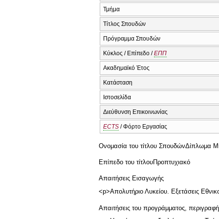
Τμήμα
Τίτλος Σπουδών
Πρόγραμμα Σπουδών
Κύκλος / Επίπεδο /
ΕΠΠ
Ακαδημαϊκό Έτος
Κατάσταση
Ιστοσελίδα
Διεύθυνση Επικοινωνίας
ECTS
/ Φόρτο Εργασίας
Ονομασία του τίτλου Σπουδών
Δίπλωμα Μη
Επίπεδο του τίτλου
Προπτυχιακό
Απαιτήσεις Εισαγωγής
<p>Απολυτήριο Λυκείου. Εξετάσεις Εθνικ
Απαιτήσεις του προγράμματος, περιγραφ