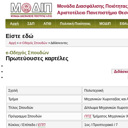
Μονάδα Διασφάλισης Ποιότητας
Αριστοτέλειο Πανεπιστήμιο Θε
Αρχή
ΣΔΠ
ΑΠΘ
Πολιτική Ποιότητας
ΜΟΔΙΠ
ΕΘΑ
Είστε εδώ
Αρχή
»
e-Οδηγός Σπουδών
» Διδάσκοντες
e-Οδηγός Σπουδών
Πρωτεύουσες καρτέλες
Διδάσκ
Σχολή
Πολυτεχνική
Τμήμα
Μηχανικών Χωροταξίας και 
Τίτλος Σπουδών
Δίπλωμα Μηχανικών Χωροτα
Πρόγραμμα Σπουδών
ΠΠΣ
Τμήματος Μηχανικών Χ
Κύκλος / Επίπεδο /
ΕΠΠ
1ος / Προπτυχιακό / 7