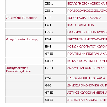
ΣΕ2-1
ΕΙΣΑΓΩΓΗ ΣΤΟΝ ΑΣΤΙΚΟ ΚΑ
ΣΕ3-1
ΠΟΛΕΟΔΟΜΙΚΟΣ ΣΧΕΔΙΑΣΜ
Στυλιανίδης Ευστράτιος
Ε1-2
ΤΟΠΟΓΡΑΦΙΑ-ΓΕΩΔΑΙΣΙΑ
Ε4-1
ΦΩΤΟΓΡΑΜΜΕΤΡΙΑ
Ε7-Ε2
ΕΦΑΡΜΟΓΕΣ ΓΕΩΠΛΗΡΟΦΟ
Φραγκόπουλος Ιωάννης
Ε3-1
Ε6-1
Θ7-Ε3
ΠΟΛΙΤΙΣΜΙΚΗ ΓΕΩΓΡΑΦΙΑ Κ
Θ8-Ε6
ΚΟΙΝΩΝΙΚΟΧΩΡΙΚΕΣ ΠΡΟΣΕΓ
Χατζηπροκοπίου
Ε7-Ε1
ΑΝΑΛΥΣΗ ΔΕΔΟΜΕΝΩΝ ΚΑΙ
Παναγιώτης-Αρίων
Θ2-2
ΠΛΗΘΥΣΜΙΑΚΗ ΓΕΩΓΡΑΦΙΑ
Θ4-2
ΔΗΜΟΣΙΑ ΟΙΚΟΝΟΜΙΚΗ ΚΑΙ Π
Θ7-Ε6
ΑΣΤΙΚΟΣ ΧΩΡΟΣ ΚΑΙ ΜΕΤΑΝ
Θ8-Ε1