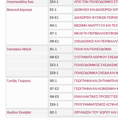
Αναστασιάδης Άγις
ΣΕ4-1
ΑΠΟ ΤΟΝ ΠΟΛΕΟΔΟΜΙΚΟ ΣΤ
Βαγιωνά Δήμητρα
Ε5-1
ΔΙΟΙΚΗΣΗ ΚΑΙ ΔΙΑΧΕΙΡΙΣΗ 
Ε8-Ε1
ΔΙΑΧΕΙΡΙΣΗ ΦΥΣΙΚΩΝ ΠΟΡΩ
Θ4-1
ΒΙΩΣΙΜΗ ΑΝΑΠΤΥΞΗ ΚΑΙ ΤΕ
Θ7-1
ΜΕΛΕΤΗ ΠΕΡΙΒΑΛΛΟΝΤΙΚΩΝ
Θ9-Ε1
ΣΧΕΔΙΑΣΜΟΣ ΚΑΙ ΠΕΡΙΒΑΛΛΟ
Γιαννακού Αθηνά
Θ1-1
ΠΟΛΗ ΚΑΙ ΠΟΛΕΟΔΟΜΙΑ
Θ9-Ε2
ΣΥΣΤΗΜΑΤΑ ΧΩΡΙΚΟΥ ΣΧΕΔ
ΣΕ3-1
ΠΟΛΕΟΔΟΜΙΚΟΣ ΣΧΕΔΙΑΣΜ
ΣΕ8-1
ΠΟΛΕΟΔΟΜΙΚΑ ΣΧΕΔΙΑ ΚΑΙ 
Γριτζάς Γεώργιος
Θ5-1
ΓΕΩΓΡΑΦΙΑ ΚΑΙ ΖΗΤΗΜΑΤΑ 
Θ7-Ε2
ΓΕΩΓΡΑΦΙΑ ΚΑΙ ΚΟΙΝΩΝΙΚΗ 
Θ8-Ε5
ΕΝΑΛΛΑΚΤΙΚΕΣ ΠΡΟΣΕΓΓΙΣΕΙ
ΣΕ6-1
ΠΡΟΓΡΑΜΜΑΤΙΣΜΟΣ ΑΣΤΙΚΗΣ
Θωίδου Ελισαβετ
Θ2-1
ΟΡΓΑΝΩΣΗ ΤΟΥ ΧΩΡΟΥ ΚΑΙ 