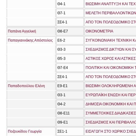
Θ4-1
ΒΙΩΣΙΜΗ ΑΝΑΠΤΥΞΗ ΚΑΙ ΤΕ
Θ7-1
ΜΕΛΕΤΗ ΠΕΡΙΒΑΛΛΟΝΤΙΚΩΝ
ΣΕ4-1
ΑΠΟ ΤΟΝ ΠΟΛΕΟΔΟΜΙΚΟ ΣΤ
Παπάνα Αγγελική
Θ8-Ε7
ΟΙΚΟΝΟΜΕΤΡΙΑ
Παπαγιαννάκης Απόστολος
Ε6-2
ΣΥΓΚΟΙΝΩΝΙΑΚΗ ΤΕΧΝΙΚΗ 
Θ3-3
ΣΧΕΔΙΑΣΜΟΣ ΔΙΚΤΥΩΝ ΚΑΙ
Θ5-3
ΑΣΤΙΚΟΣ ΧΩΡΟΣ ΚΑΙ ΑΣΤΙΚΕ
Θ7-Ε4
ΠΟΛΙΤΙΚΗ ΚΑΙ ΟΙΚΟΝΟΜΙΚΗ
ΣΕ4-1
ΑΠΟ ΤΟΝ ΠΟΛΕΟΔΟΜΙΚΟ ΣΤ
Παπαδοπούλου Ελένη
Ε9-Ε1
ΒΙΩΣΙΜΗ ΟΛΟΚΛΗΡΩΜΕΝΗ Α
Θ3-1
ΕΥΡΩΠΑΪΚΗ ΕΝΩΣΗ ΚΑΙ ΠΕΡΙ
Θ4-2
ΔΗΜΟΣΙΑ ΟΙΚΟΝΟΜΙΚΗ ΚΑΙ Π
Θ8-Ε11
ΣΥΜΜΕΤΟΧΙΚΕΣ ΔΙΑΔΙΚΑΣΙΕΣ
Θ9-Ε1
ΣΧΕΔΙΑΣΜΟΣ ΚΑΙ ΠΕΡΙΒΑΛΛΟ
Ποζουκίδου Γεωργία
ΣΕ1-1
ΕΙΣΑΓΩΓΗ ΣΤΟ ΧΩΡΙΚΟ ΣΧΕ