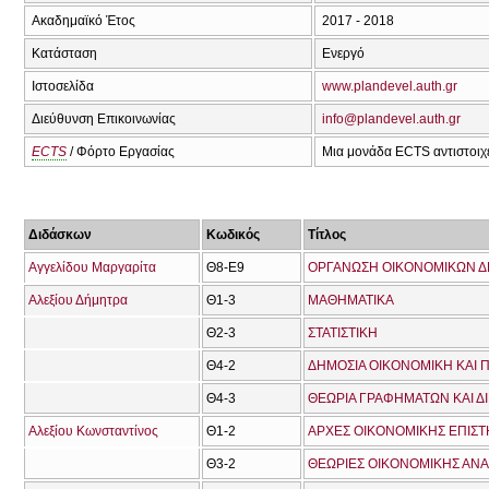
Ακαδημαϊκό Έτος
2017 - 2018
Κατάσταση
Ενεργό
Ιστοσελίδα
www.plandevel.auth.gr
Διεύθυνση Επικοινωνίας
info@plandevel.auth.gr
ECTS
/ Φόρτο Εργασίας
Μια μονάδα ECTS αντιστοιχε
Διδάσκων
Κωδικός
Τίτλος
Αγγελίδου Μαργαρίτα
Θ8-Ε9
ΟΡΓΑΝΩΣΗ ΟΙΚΟΝΟΜΙΚΩΝ Δ
Αλεξίου Δήμητρα
Θ1-3
ΜΑΘΗΜΑΤΙΚΑ
Θ2-3
ΣΤΑΤΙΣΤΙΚΗ
Θ4-2
ΔΗΜΟΣΙΑ ΟΙΚΟΝΟΜΙΚΗ ΚΑΙ Π
Θ4-3
ΘΕΩΡΙΑ ΓΡΑΦΗΜΑΤΩΝ ΚΑΙ Δ
Αλεξίου Κωνσταντίνος
Θ1-2
ΑΡΧΕΣ ΟΙΚΟΝΟΜΙΚΗΣ ΕΠΙΣ
Θ3-2
ΘΕΩΡΙΕΣ ΟΙΚΟΝΟΜΙΚΗΣ ΑΝ