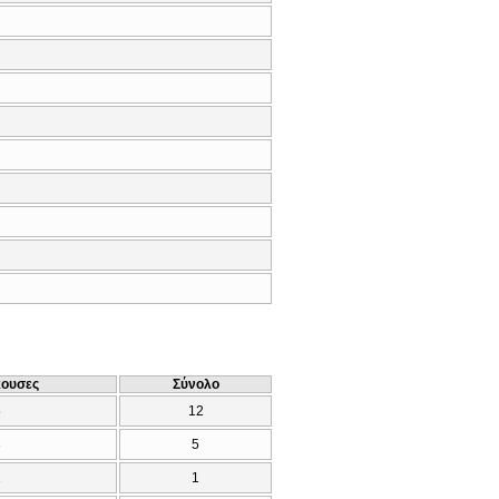
κουσες
Σύνολο
5
12
3
5
1
1