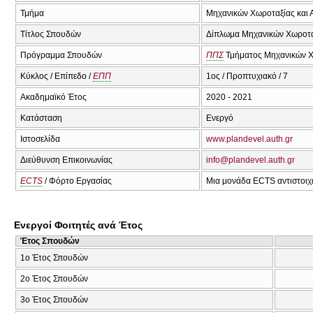
Τμήμα
Μηχανικών Χωροταξίας και 
Τίτλος Σπουδών
Δίπλωμα Μηχανικών Χωροτα
Πρόγραμμα Σπουδών
ΠΠΣ
Τμήματος Μηχανικών Χ
Κύκλος / Επίπεδο /
ΕΠΠ
1ος / Προπτυχιακό / 7
Ακαδημαϊκό Έτος
2020 - 2021
Κατάσταση
Ενεργό
Ιστοσελίδα
www.plandevel.auth.gr
Διεύθυνση Επικοινωνίας
info@plandevel.auth.gr
ECTS
/ Φόρτο Εργασίας
Μια μονάδα ECTS αντιστοιχε
Ενεργοί Φοιτητές ανά Έτος
Έτος Σπουδών
1ο Έτος Σπουδών
2ο Έτος Σπουδών
3ο Έτος Σπουδών