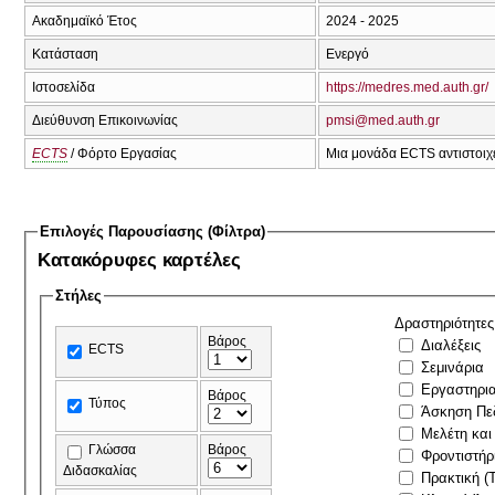
Ακαδημαϊκό Έτος
2024 - 2025
Κατάσταση
Ενεργό
Ιστοσελίδα
https://medres.med.auth.gr/
Διεύθυνση Επικοινωνίας
pmsi@med.auth.gr
ECTS
/ Φόρτο Εργασίας
Μια μονάδα ECTS αντιστοιχε
Επιλογές Παρουσίασης (Φίλτρα)
Κατακόρυφες καρτέλες
Στήλες
Δραστηριότητες
Βάρος
Διαλέξεις
ECTS
Σεμινάρια
Εργαστηρι
Βάρος
Τύπος
Άσκηση Πε
Μελέτη και
Γλώσσα
Βάρος
Φροντιστήρ
Διδασκαλίας
Πρακτική (