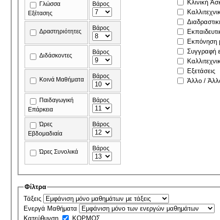
Κλινική Άσ
Γλώσσα
Βάρος
Καλλιτεχνι
Εξέτασης
Διαδραστικ
Βάρος
Δραστηριότητες
Εκπαιδευτι
Εκπόνηση μ
Συγγραφή ε
Βάρος
Διδάσκοντες
Καλλιτεχνι
Εξετάσεις
Βάρος
Κοινά Μαθήματα
Άλλο / Άλλ
Παιδαγωγική
Βάρος
Επάρκεια
Ώρες
Βάρος
Εβδομαδιαία
Βάρος
Ώρες Συνολικά
Φίλτρα
Τάξεις
Ενεργά Μαθήματα
Κατεύθυνση
ΚΟΡΜΟΣ