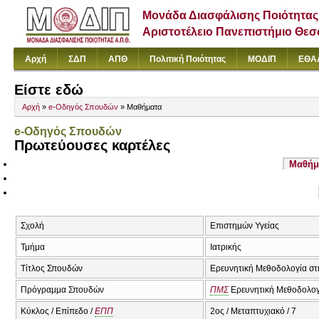
Μονάδα Διασφάλισης Ποιότητας
Αριστοτέλειο Πανεπιστήμιο Θε
Αρχή
ΣΔΠ
ΑΠΘ
Πολιτική Ποιότητας
ΜΟΔΙΠ
ΕΘΑ
Είστε εδώ
Αρχή
»
e-Οδηγός Σπουδών
» Μαθήματα
e-Οδηγός Σπουδών
Πρωτεύουσες καρτέλες
Μαθήμ
Σχολή
Επιστημών Υγείας
Τμήμα
Ιατρικής
Τίτλος Σπουδών
Ερευνητική Μεθοδολογία στην
Πρόγραμμα Σπουδών
ΠΜΣ
Ερευνητική Μεθοδολογία
Κύκλος / Επίπεδο /
ΕΠΠ
2ος / Μεταπτυχιακό / 7