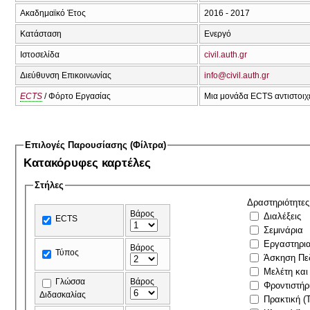
Ακαδημαϊκό Έτος
2016 - 2017
Κατάσταση
Ενεργό
Ιστοσελίδα
civil.auth.gr
Διεύθυνση Επικοινωνίας
info@civil.auth.gr
ECTS
/ Φόρτο Εργασίας
Μια μονάδα ECTS αντιστοιχε
Επιλογές Παρουσίασης (Φίλτρα)
Κατακόρυφες καρτέλες
Στήλες
Δραστηριότητες
Βάρος
Διαλέξεις
ECTS
Σεμινάρια
Εργαστηρι
Βάρος
Τύπος
Άσκηση Πε
Μελέτη και
Γλώσσα
Βάρος
Φροντιστήρ
Διδασκαλίας
Πρακτική (