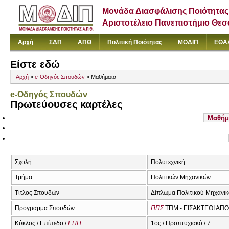
Μονάδα Διασφάλισης Ποιότητας
Αριστοτέλειο Πανεπιστήμιο Θε
Αρχή
ΣΔΠ
ΑΠΘ
Πολιτική Ποιότητας
ΜΟΔΙΠ
ΕΘΑ
Είστε εδώ
Αρχή
»
e-Οδηγός Σπουδών
» Μαθήματα
e-Οδηγός Σπουδών
Πρωτεύουσες καρτέλες
Μαθήμ
Σχολή
Πολυτεχνική
Τμήμα
Πολιτικών Μηχανικών
Τίτλος Σπουδών
Δίπλωμα Πολιτικού Μηχανι
Πρόγραμμα Σπουδών
ΠΠΣ
ΤΠΜ - ΕΙΣΑΚΤΕΟΙ ΑΠΟ
Κύκλος / Επίπεδο /
ΕΠΠ
1ος / Προπτυχιακό / 7