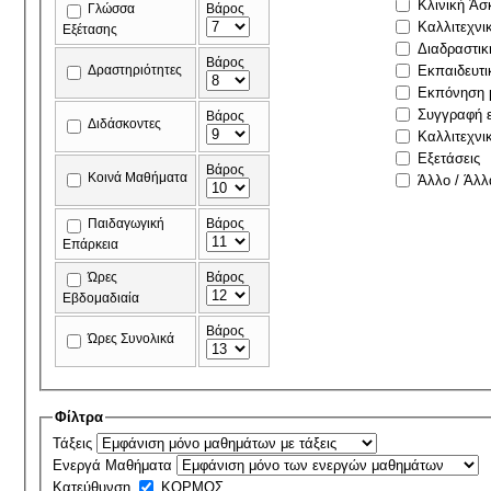
Κλινική Άσ
Γλώσσα
Βάρος
Καλλιτεχνι
Εξέτασης
Διαδραστικ
Βάρος
Δραστηριότητες
Εκπαιδευτι
Εκπόνηση μ
Συγγραφή ε
Βάρος
Διδάσκοντες
Καλλιτεχνι
Εξετάσεις
Βάρος
Κοινά Μαθήματα
Άλλο / Άλλ
Παιδαγωγική
Βάρος
Επάρκεια
Ώρες
Βάρος
Εβδομαδιαία
Βάρος
Ώρες Συνολικά
Φίλτρα
Τάξεις
Ενεργά Μαθήματα
Κατεύθυνση
ΚΟΡΜΟΣ