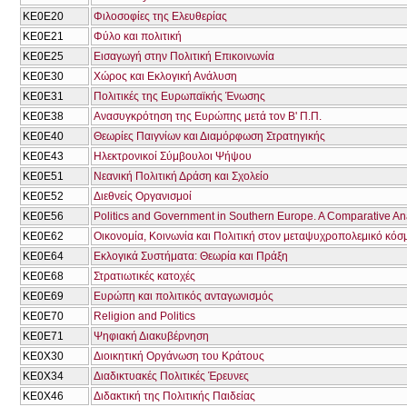
ΚΕ0Ε20
Φιλοσοφίες της Ελευθερίας
ΚΕ0Ε21
Φύλο και πολιτική
ΚΕ0Ε25
Εισαγωγή στην Πολιτική Επικοινωνία
ΚΕ0Ε30
Χώρος και Εκλογική Ανάλυση
ΚΕ0Ε31
Πολιτικές της Ευρωπαϊκής Ένωσης
ΚΕ0Ε38
Ανασυγκρότηση της Ευρώπης μετά τον Β' Π.Π.
ΚΕ0Ε40
Θεωρίες Παιγνίων και Διαμόρφωση Στρατηγικής
ΚΕ0Ε43
Ηλεκτρονικοί Σύμβουλοι Ψήψου
ΚΕ0Ε51
Νεανική Πολιτική Δράση και Σχολείο
ΚΕ0Ε52
Διεθνείς Οργανισμοί
ΚΕ0Ε56
Politics and Government in Southern Europe. A Comparative An
ΚΕ0Ε62
Οικονομία, Κοινωνία και Πολιτική στον μεταψυχροπολεμικό κόσ
ΚΕ0Ε64
Εκλογικά Συστήματα: Θεωρία και Πράξη
ΚΕ0Ε68
Στρατιωτικές κατοχές
ΚΕ0Ε69
Ευρώπη και πολιτικός ανταγωνισμός
ΚΕ0Ε70
Religion and Politics
ΚΕ0Ε71
Ψηφιακή Διακυβέρνηση
ΚΕ0Χ30
Διοικητική Οργάνωση του Κράτους
ΚΕ0Χ34
Διαδικτυακές Πολιτικές Έρευνες
ΚΕ0Χ46
Διδακτική της Πολιτικής Παιδείας