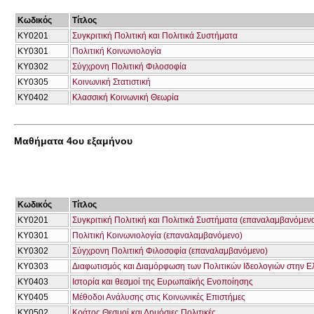
Κωδικός
Τίτλος
ΚΥ0201
Συγκριτική Πολιτική και Πολιτικά Συστήματα
ΚΥ0301
Πολιτική Κοινωνιολογία
ΚΥ0302
Σύγχρονη Πολιτική Φιλοσοφία
ΚΥ0305
Κοινωνική Στατιστική
ΚΥ0402
Κλασσική Κοινωνική Θεωρία
Μαθήματα 4ου εξαμήνου
Κωδικός
Τίτλος
ΚΥ0201
Συγκριτική Πολιτική και Πολιτικά Συστήματα (επαναλαμβανόμεν
ΚΥ0301
Πολιτική Κοινωνιολογία (επαναλαμβανόμενο)
ΚΥ0302
Σύγχρονη Πολιτική Φιλοσοφία (επαναλαμβανόμενο)
ΚΥ0303
Διαφωτισμός και Διαμόρφωση των Πολιτικών Ιδεολογιών στην 
ΚΥ0403
Ιστορία και θεσμοί της Ευρωπαϊκής Ενοποίησης
ΚΥ0405
Μέθοδοι Ανάλυσης στις Κοινωνικές Επιστήμες
ΚΥ0502
Κράτος Θεσμοί και Δημόσιες Πολιτικές