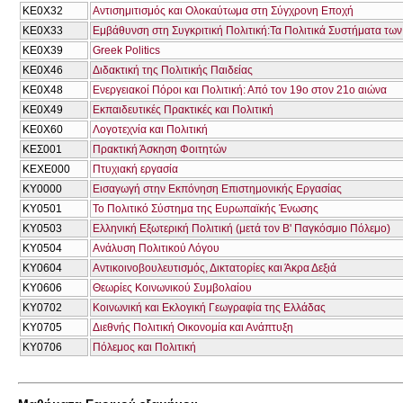
ΚΕ0Χ32
Αντισημιτισμός και Ολοκαύτωμα στη Σύγχρονη Εποχή
ΚΕ0Χ33
Εμβάθυνση στη Συγκριτική Πολιτική:Τα Πολιτικά Συστήματα των
ΚΕ0Χ39
Greek Politics
ΚΕ0Χ46
Διδακτική της Πολιτικής Παιδείας
ΚΕ0Χ48
Ενεργειακοί Πόροι και Πολιτική: Από τον 19ο στον 21ο αιώνα
ΚΕ0Χ49
Εκπαιδευτικές Πρακτικές και Πολιτική
ΚΕ0Χ60
Λογοτεχνία και Πολιτική
ΚΕΣ001
Πρακτική Άσκηση Φοιτητών
ΚΕΧΕ000
Πτυχιακή εργασία
ΚΥ0000
Εισαγωγή στην Εκπόνηση Επιστημονικής Εργασίας
ΚΥ0501
Το Πολιτικό Σύστημα της Ευρωπαϊκής Ένωσης
ΚΥ0503
Ελληνική Εξωτερική Πολιτική (μετά τον Β' Παγκόσμιο Πόλεμο)
ΚΥ0504
Ανάλυση Πολιτικού Λόγου
ΚΥ0604
Αντικοινοβουλευτισμός, Δικτατορίες και Άκρα Δεξιά
ΚΥ0606
Θεωρίες Κοινωνικού Συμβολαίου
ΚΥ0702
Κοινωνική και Εκλογική Γεωγραφία της Ελλάδας
ΚΥ0705
Διεθνής Πολιτική Οικονομία και Ανάπτυξη
ΚΥ0706
Πόλεμος και Πολιτική