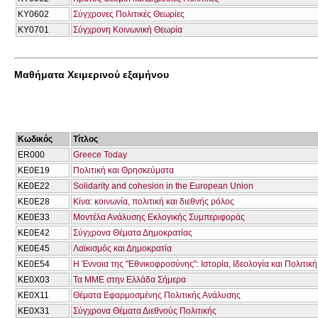
ΚΥ0602
Σύγχρονες Πολιτικές Θεωρίες
ΚΥ0701
Σύγχρονη Κοινωνική Θεωρία
Μαθήματα Χειμερινού εξαμήνου
Κωδικός
Τίτλος
ER000
Greece Today
ΚΕ0Ε19
Πολιτική και Θρησκεύματα
ΚΕ0Ε22
Solidarity and cohesion in the European Union
ΚΕ0Ε28
Κίνα: κοινωνία, πολιτική και διεθνής ρόλος
ΚΕ0Ε33
Μοντέλα Ανάλυσης Εκλογικής Συμπεριφοράς
ΚΕ0Ε42
Σύγχρονα Θέματα Δημοκρατίας
ΚΕ0Ε45
Λαϊκισμός και Δημοκρατία
ΚΕ0Ε54
Η Έννοια της "Εθνικοφροσύνης": Ιστορία, Ιδεολογία και Πολιτικ
ΚΕ0Χ03
Τα ΜΜΕ στην Ελλάδα Σήμερα
ΚΕ0Χ11
Θέματα Εφαρμοσμένης Πολιτικής Ανάλυσης
ΚΕ0Χ31
Σύγχρονα Θέματα Διεθνούς Πολιτικής