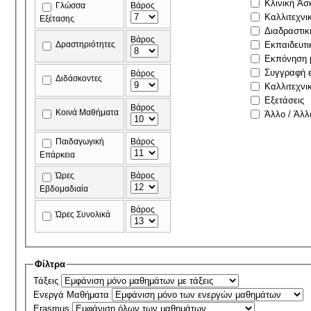
Κλινική Άσ
Γλώσσα
Βάρος
Καλλιτεχνι
Εξέτασης
Διαδραστικ
Βάρος
Δραστηριότητες
Εκπαιδευτι
Εκπόνηση μ
Συγγραφή ε
Βάρος
Διδάσκοντες
Καλλιτεχνι
Εξετάσεις
Βάρος
Κοινά Μαθήματα
Άλλο / Άλλ
Παιδαγωγική
Βάρος
Επάρκεια
Ώρες
Βάρος
Εβδομαδιαία
Βάρος
Ώρες Συνολικά
Φίλτρα
Τάξεις
Ενεργά Μαθήματα
Erasmus