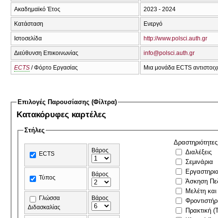
Ακαδημαϊκό Έτος
2023 - 2024
Κατάσταση
Ενεργό
Ιστοσελίδα
http://www.polsci.auth.gr
Διεύθυνση Επικοινωνίας
info@polsci.auth.gr
ECTS
/ Φόρτο Εργασίας
Μια μονάδα ECTS αντιστοιχε
Επιλογές Παρουσίασης (Φίλτρα)
Κατακόρυφες καρτέλες
Στήλες
Δραστηριότητες
Βάρος
Διαλέξεις
ECTS
Σεμινάρια
Εργαστηρι
Βάρος
Τύπος
Άσκηση Πε
Μελέτη και
Γλώσσα
Βάρος
Φροντιστήρ
Διδασκαλίας
Πρακτική (