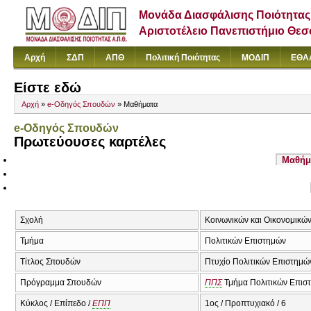
Μονάδα Διασφάλισης Ποιότητας
Αριστοτέλειο Πανεπιστήμιο Θε
Αρχή
ΣΔΠ
ΑΠΘ
Πολιτική Ποιότητας
ΜΟΔΙΠ
ΕΘΑ
Είστε εδώ
Αρχή
»
e-Οδηγός Σπουδών
» Μαθήματα
e-Οδηγός Σπουδών
Πρωτεύουσες καρτέλες
Μαθήμ
Σχολή
Κοινωνικών και Οικονομικώ
Τμήμα
Πολιτικών Επιστημών
Τίτλος Σπουδών
Πτυχίο Πολιτικών Επιστημώ
Πρόγραμμα Σπουδών
ΠΠΣ
Τμήμα Πολιτικών Επισ
Κύκλος / Επίπεδο /
ΕΠΠ
1ος / Προπτυχιακό / 6