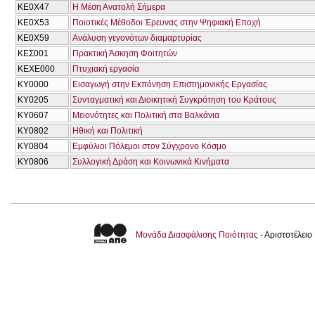
ΚΕ0Χ47
Η Μέση Ανατολή Σήμερα
ΚΕ0Χ53
Ποιοτικές Μέθοδοι Έρευνας στην Ψηφιακή Εποχή
ΚΕ0Χ59
Ανάλυση γεγονότων διαμαρτυρίας
ΚΕΣ001
Πρακτική Άσκηση Φοιτητών
ΚΕΧΕ000
Πτυχιακή εργασία
ΚΥ0000
Εισαγωγή στην Εκπόνηση Επιστημονικής Εργασίας
ΚΥ0205
Συνταγματική και Διοικητική Συγκρότηση του Κράτους
ΚΥ0607
Μειονότητες και Πολιτική στα Βαλκάνια
ΚΥ0802
Ηθική και Πολιτική
ΚΥ0804
Εμφύλιοι Πόλεμοι στον Σύγχρονο Κόσμο
ΚΥ0806
Συλλογική Δράση και Κοινωνικά Κινήματα
Μονάδα Διασφάλισης Ποιότητας
- Αριστοτέλει