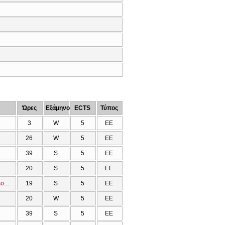
Ώρες
Εξάμηνο
ECTS
Τύπος
3
W
5
ΕΕ
26
W
5
ΕΕ
39
S
5
ΕΕ
20
S
5
ΕΕ
Η Αγία και Μεγάλη Σύνοδος της Ορθοδόξου Εκκλησίας (Κρήτη 2016). Ανθρωπολογικές και εκκλησιολογικές διαστάσεις
19
S
5
ΕΕ
20
W
5
ΕΕ
39
S
5
ΕΕ