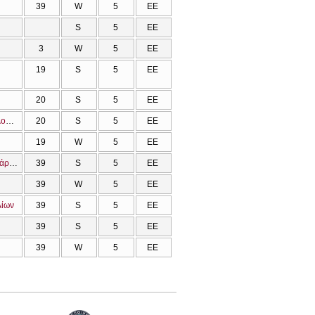
39
W
5
ΕΕ
S
5
ΕΕ
3
W
5
ΕΕ
19
S
5
ΕΕ
20
S
5
ΕΕ
Η Αγία και Μεγάλη Σύνοδος της Ορθοδόξου Εκκλησίας (Κρήτη 2016). Ανθρωπολογικές και εκκλησιολογικές διαστάσεις
20
S
5
ΕΕ
19
W
5
ΕΕ
Η Ορθόδοξη Εκκλησία, η διδασκαλία και η μαρτυρία κατά τον Οικουμενικό Πατριάρχη Βαρθολομαίο
39
S
5
ΕΕ
39
W
5
ΕΕ
λίων
39
S
5
ΕΕ
39
S
5
ΕΕ
39
W
5
ΕΕ