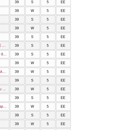
39
S
5
ΕΕ
39
W
5
ΕΕ
39
S
5
ΕΕ
39
W
5
ΕΕ
39
S
5
ΕΕ
ΕΦΑΡΜΟΓΕΣ ΘΡΗΣΚΕΥΤΙΚΗΣ ΕΠΙΧΕΙΡΗΜΑΤΙΚΟΤΗΤΑΣ ΚΑΙ ΚΑΙΝΟΤΟΜΙΑΣ ΜΕ ΕΜΦΑΣΗ ΣΤΟ ΘΡΗΣΚΕΥΤΙΚΟ ΤΟΥΡΙΣΜΟ
39
S
5
ΕΕ
Επεξεργασία δεδομένων Β' . Στατιστική ανάλυση κοινωνιολογικών και θεολογικών δεδομένων με τη χρήση πληροφοριακών συστημάτων
39
S
5
ΕΕ
39
W
5
ΕΕ
Επεξεργασία δεδομένων Α' . Θεολογικά δεδομένα, συμβάντα, πιθανότητες και ανάλυση της πληροφορίας
39
W
5
ΕΕ
39
S
5
ΕΕ
Ιστορία των σχέσεων Εκκλησίας και Πολιτείας. Η περίπτωση της Ηγεμονίας Σάμου μέσα από τις πηγές (1834-1915)
39
W
5
ΕΕ
39
S
5
ΕΕ
Θρησκευτική Τοπογραφία της Θεσσαλονίκης κατά τη Βυζαντινή και Οθωμανική περίοδο
39
W
5
ΕΕ
39
S
5
ΕΕ
39
W
5
ΕΕ