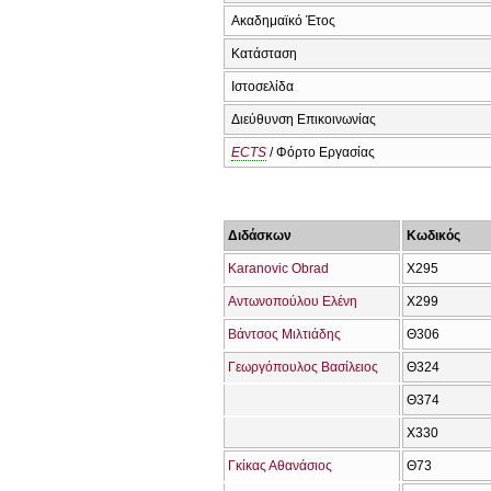
Ακαδημαϊκό Έτος
Κατάσταση
Ιστοσελίδα
Διεύθυνση Επικοινωνίας
ECTS
/ Φόρτο Εργασίας
Διδάσκων
Κωδικός
Karanovic Obrad
Χ295
Αντωνοπούλου Ελένη
Χ299
Βάντσος Μιλτιάδης
Θ306
Γεωργόπουλος Βασίλειος
Θ324
Θ374
Χ330
Γκίκας Αθανάσιος
Θ73