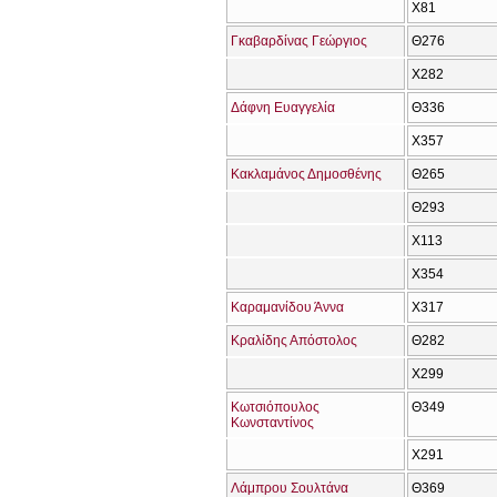
Χ81
Γκαβαρδίνας Γεώργιος
Θ276
Χ282
Δάφνη Ευαγγελία
Θ336
Χ357
Κακλαμάνος Δημοσθένης
Θ265
Θ293
Χ113
Χ354
Καραμανίδου Άννα
Χ317
Κραλίδης Απόστολος
Θ282
Χ299
Κωτσιόπουλος
Θ349
Κωνσταντίνος
Χ291
Λάμπρου Σουλτάνα
Θ369