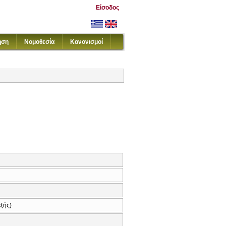
Είσοδος
ηση
Νομοθεσία
Κανονισμοί
εξής)