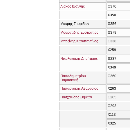
Λιάκος Ιωάννης
Θ370
Χ350
Μακρης Σπυριδων
Θ356
Μουρατίδης Ευστράτιος
Θ379
Μποζίνης Κωνσταντίνος
Θ338
Χ259
Νικολακάκης Δημήτριος
Θ237
Χ349
Παπαδημητρίου
Θ360
Παρασκευή
Παπαρνάκης Αθανάσιος
Χ263
Πασχαλίδης Συμεών
Θ265
Θ293
Χ113
Χ325