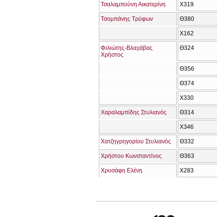
Τσαλαμπούνη Αικατερίνη
Χ319
Τσομπάνης Τρύφων
Θ380
Χ162
Φιλιώτης-Βλαχάβας
Θ324
Χρήστος
Θ356
Θ374
Χ330
Χαραλαμπίδης Στυλιανός
Θ314
Χ346
Χατζηγρηγορίου Στυλιανός
Θ332
Χρήστου Κωνσταντίνος
Θ363
Χρυσάφη Ελένη
Χ283