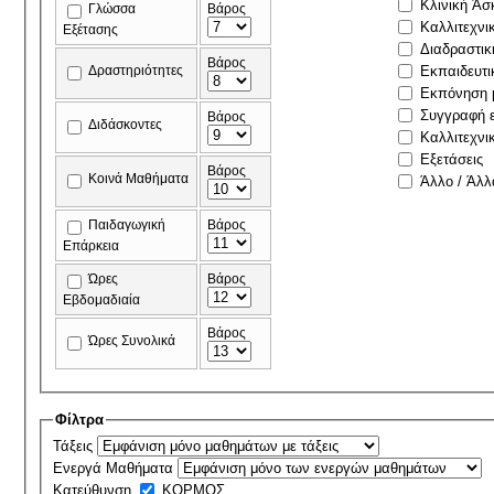
Κλινική Άσ
Γλώσσα
Βάρος
Καλλιτεχνι
Εξέτασης
Διαδραστικ
Βάρος
Δραστηριότητες
Εκπαιδευτι
Εκπόνηση μ
Συγγραφή ε
Βάρος
Διδάσκοντες
Καλλιτεχνι
Εξετάσεις
Βάρος
Κοινά Μαθήματα
Άλλο / Άλλ
Παιδαγωγική
Βάρος
Επάρκεια
Ώρες
Βάρος
Εβδομαδιαία
Βάρος
Ώρες Συνολικά
Φίλτρα
Τάξεις
Ενεργά Μαθήματα
Κατεύθυνση
ΚΟΡΜΟΣ