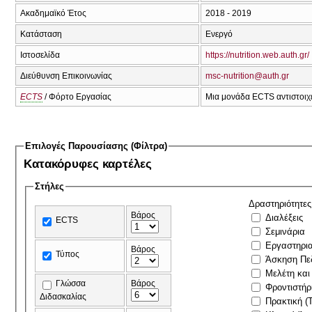
Ακαδημαϊκό Έτος
2018 - 2019
Κατάσταση
Ενεργό
Ιστοσελίδα
https://nutrition.web.auth.gr/
Διεύθυνση Επικοινωνίας
msc-nutrition@auth.gr
ECTS
/ Φόρτο Εργασίας
Μια μονάδα ECTS αντιστοιχε
Επιλογές Παρουσίασης (Φίλτρα)
Κατακόρυφες καρτέλες
Στήλες
Δραστηριότητες
Βάρος
Διαλέξεις
ECTS
Σεμινάρια
Εργαστηρι
Βάρος
Τύπος
Άσκηση Πε
Μελέτη και
Γλώσσα
Βάρος
Φροντιστήρ
Διδασκαλίας
Πρακτική (