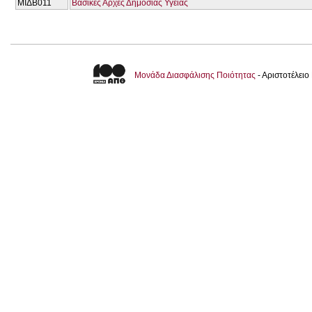
ΜΙΔΒ011
Βασικές Αρχές Δημόσιας Υγείας
Μονάδα Διασφάλισης Ποιότητας
- Αριστοτέλει