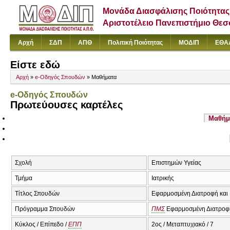
Μονάδα Διασφάλισης Ποιότητας
Αριστοτέλειο Πανεπιστήμιο Θε
Αρχή
ΣΔΠ
ΑΠΘ
Πολιτική Ποιότητας
ΜΟΔΙΠ
ΕΘΑ
Είστε εδώ
Αρχή
»
e-Οδηγός Σπουδών
» Μαθήματα
e-Οδηγός Σπουδών
Πρωτεύουσες καρτέλες
Μαθήμ
Σχολή
Επιστημών Υγείας
Τμήμα
Ιατρικής
Τίτλος Σπουδών
Εφαρμοσμένη Διατροφή και
Πρόγραμμα Σπουδών
ΠΜΣ
Εφαρμοσμένη Διατροφή
Κύκλος / Επίπεδο /
ΕΠΠ
2ος / Μεταπτυχιακό / 7