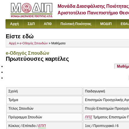
Μονάδα Διασφάλισης Ποιότητας
Αριστοτέλειο Πανεπιστήμιο Θε
Αρχή
ΣΔΠ
ΑΠΘ
Πολιτική Ποιότητας
ΜΟΔΙΠ
ΕΘΑ
Είστε εδώ
Αρχή
»
e-Οδηγός Σπουδών
» Μαθήματα
e-Οδηγός Σπουδών
Πρωτεύουσες καρτέλες
Μαθήμ
Σχολή
Παιδαγωγική
Τμήμα
Επιστημών Προσχολικής Αγ
Τίτλος Σπουδών
Πτυχίο Επιστημών Προσχολι
Πρόγραμμα Σπουδών
ΠΠΣ
Τμήματος Επιστημών Π
Κύκλος / Επίπεδο /
ΕΠΠ
1ος / Προπτυχιακό / 6