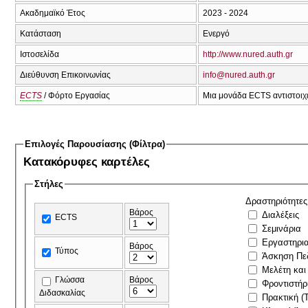
Ακαδημαϊκό Έτος
2023 - 2024
Κατάσταση
Ενεργό
Ιστοσελίδα
http://www.nured.auth.gr
Διεύθυνση Επικοινωνίας
info@nured.auth.gr
ECTS
/ Φόρτο Εργασίας
Μια μονάδα ECTS αντιστοιχε
Επιλογές Παρουσίασης (Φίλτρα)
Κατακόρυφες καρτέλες
Στήλες
Δραστηριότητες
Βάρος
Διαλέξεις
ECTS
Σεμινάρια
Εργαστηρι
Βάρος
Τύπος
Άσκηση Πε
Μελέτη και
Γλώσσα
Βάρος
Φροντιστήρ
Διδασκαλίας
Πρακτική (