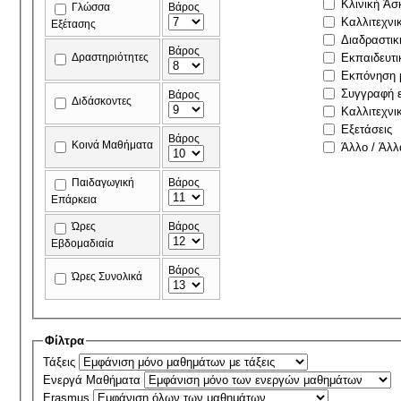
Κλινική Άσ
Γλώσσα
Βάρος
Καλλιτεχνι
Εξέτασης
Διαδραστικ
Βάρος
Δραστηριότητες
Εκπαιδευτι
Εκπόνηση μ
Συγγραφή ε
Βάρος
Διδάσκοντες
Καλλιτεχνι
Εξετάσεις
Βάρος
Κοινά Μαθήματα
Άλλο / Άλλ
Παιδαγωγική
Βάρος
Επάρκεια
Ώρες
Βάρος
Εβδομαδιαία
Βάρος
Ώρες Συνολικά
Φίλτρα
Τάξεις
Ενεργά Μαθήματα
Erasmus