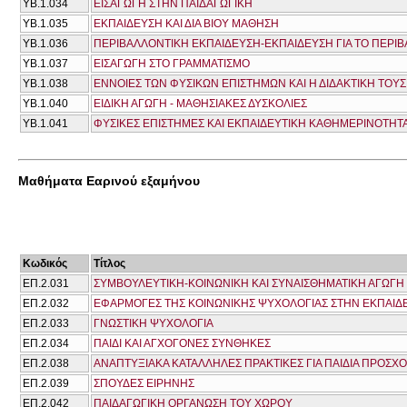
ΥΒ.1.034
ΕΙΣΑΓΩΓΗ ΣΤΗΝ ΠΑΙΔΑΓΩΓΙΚΗ
ΥΒ.1.035
ΕΚΠΑΙΔΕΥΣΗ ΚΑΙ ΔΙΑ ΒΙΟΥ ΜΑΘΗΣΗ
ΥΒ.1.036
ΠΕΡΙΒΑΛΛΟΝΤΙΚΗ ΕΚΠΑΙΔΕΥΣΗ-ΕΚΠΑΙΔΕΥΣΗ ΓΙΑ ΤΟ ΠΕΡΙΒ
ΥΒ.1.037
ΕΙΣΑΓΩΓΗ ΣΤΟ ΓΡΑΜΜΑΤΙΣΜΟ
ΥΒ.1.038
ΕΝΝΟΙΕΣ ΤΩΝ ΦΥΣΙΚΩΝ ΕΠΙΣΤΗΜΩΝ ΚΑΙ Η ΔΙΔΑΚΤΙΚΗ ΤΟΥΣ
ΥΒ.1.040
ΕΙΔΙΚΗ ΑΓΩΓΗ - ΜΑΘΗΣΙΑΚΕΣ ΔΥΣΚΟΛΙΕΣ
ΥΒ.1.041
ΦΥΣΙΚΕΣ ΕΠΙΣΤΗΜΕΣ ΚΑΙ ΕΚΠΑΙΔΕΥΤΙΚΗ ΚΑΘΗΜΕΡΙΝΟΤΗΤΑ
Μαθήματα Εαρινού εξαμήνου
Κωδικός
Τίτλος
ΕΠ.2.031
ΣΥΜΒΟΥΛΕΥΤΙΚΗ-ΚΟΙΝΩΝΙΚΗ ΚΑΙ ΣΥΝΑΙΣΘΗΜΑΤΙΚΗ ΑΓΩΓΗ
ΕΠ.2.032
ΕΦΑΡΜΟΓΕΣ ΤΗΣ ΚΟΙΝΩΝΙΚΗΣ ΨΥΧΟΛΟΓΙΑΣ ΣΤΗΝ ΕΚΠΑΙΔ
ΕΠ.2.033
ΓΝΩΣΤΙΚΗ ΨΥΧΟΛΟΓΙΑ
ΕΠ.2.034
ΠΑΙΔΙ ΚΑΙ ΑΓΧΟΓΟΝΕΣ ΣΥΝΘΗΚΕΣ
ΕΠ.2.038
ΑΝΑΠΤΥΞΙΑΚΑ ΚΑΤΑΛΛΗΛΕΣ ΠΡΑΚΤΙΚΕΣ ΓΙΑ ΠΑΙΔΙΑ ΠΡΟΣΧΟ
ΕΠ.2.039
ΣΠΟΥΔΕΣ ΕΙΡΗΝΗΣ
ΕΠ.2.042
ΠΑΙΔΑΓΩΓΙΚΗ ΟΡΓΑΝΩΣΗ ΤΟΥ ΧΩΡΟΥ