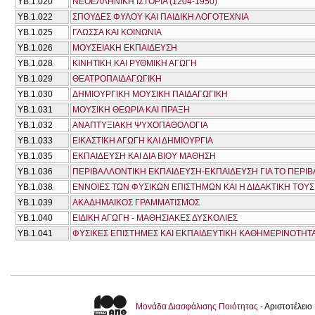
ΥΒ.1.020
ΝΕΟΕΛΛΗΝΙΚΗ ΙΣΤΟΡΙΑ (1204-1950)
ΥΒ.1.022
ΣΠΟΥΔΕΣ ΦΥΛΟΥ ΚΑΙ ΠΑΙΔΙΚΗ ΛΟΓΟΤΕΧΝΙΑ
ΥΒ.1.025
ΓΛΩΣΣΑ ΚΑΙ ΚΟΙΝΩΝΙΑ
ΥΒ.1.026
ΜΟΥΣΕΙΑΚΗ ΕΚΠΑΙΔΕΥΣΗ
ΥΒ.1.028
ΚΙΝΗΤΙΚΗ ΚΑΙ ΡΥΘΜΙΚΗ ΑΓΩΓΗ
ΥΒ.1.029
ΘΕΑΤΡΟΠΑΙΔΑΓΩΓΙΚΗ
ΥΒ.1.030
ΔΗΜΙΟΥΡΓΙΚΗ ΜΟΥΣΙΚΗ ΠΑΙΔΑΓΩΓΙΚΗ
ΥΒ.1.031
ΜΟΥΣΙΚΗ ΘΕΩΡΙΑ ΚΑΙ ΠΡΑΞΗ
ΥΒ.1.032
ΑΝΑΠΤΥΞΙΑΚΗ ΨΥΧΟΠΑΘΟΛΟΓΙΑ
ΥΒ.1.033
ΕΙΚΑΣΤΙΚΗ ΑΓΩΓΗ ΚΑΙ ΔΗΜΙΟΥΡΓΙΑ
ΥΒ.1.035
ΕΚΠΑΙΔΕΥΣΗ ΚΑΙ ΔΙΑ ΒΙΟΥ ΜΑΘΗΣΗ
ΥΒ.1.036
ΠΕΡΙΒΑΛΛΟΝΤΙΚΗ ΕΚΠΑΙΔΕΥΣΗ-ΕΚΠΑΙΔΕΥΣΗ ΓΙΑ ΤΟ ΠΕΡΙΒ
ΥΒ.1.038
ΕΝΝΟΙΕΣ ΤΩΝ ΦΥΣΙΚΩΝ ΕΠΙΣΤΗΜΩΝ ΚΑΙ Η ΔΙΔΑΚΤΙΚΗ ΤΟΥΣ
ΥΒ.1.039
ΑΚΑΔΗΜΑΙΚΟΣ ΓΡΑΜΜΑΤΙΣΜΟΣ
ΥΒ.1.040
ΕΙΔΙΚΗ ΑΓΩΓΗ - ΜΑΘΗΣΙΑΚΕΣ ΔΥΣΚΟΛΙΕΣ
ΥΒ.1.041
ΦΥΣΙΚΕΣ ΕΠΙΣΤΗΜΕΣ ΚΑΙ ΕΚΠΑΙΔΕΥΤΙΚΗ ΚΑΘΗΜΕΡΙΝΟΤΗΤΑ
Μονάδα Διασφάλισης Ποιότητας
- Αριστοτέλει