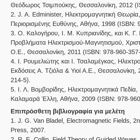
2.
J. A. Edminister,
Ηλεκτρομαγνητική Θεωρία
3.
Ο. Καλογήρου, Ι. Μ. Κυπριανίδης, και Κ. Γ.
Προβλήματα Ηλεκτρισμού-Μαγνητισμού
, Χρισ
4.
Ι. Ρουμελιώτης και Ι. Τσαλαμέγκας,
Ηλεκτρο
Εκδόσεις Α. Τζιόλα & Υιοί Α.Ε., Θεσσαλονίκη,
5.
Ι. Λ. Βομβορίδης,
Ηλεκτρομαγνητικά Πεδία,
Καλαμαρά Έλλη, Αθήνα, 2009 (ISBN: 978-960
Επιπρόσθετη βιβλιογραφία για μελέτη
1.
J. G. Van Bladel,
Electromagnetic Fields
, 2
2.
R. E. Collin,
Field Theory of Guided Waves
,