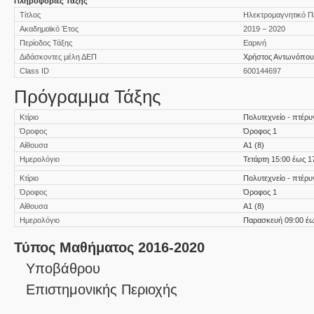
Πληροφορίες Τάξης
Τίτλος
Ηλεκτρομαγνητικό Πε
Ακαδημαϊκό Έτος
2019 – 2020
Περίοδος Τάξης
Εαρινή
Διδάσκοντες μέλη ΔΕΠ
Χρήστος Αντωνόπου
Class ID
600144697
Πρόγραμμα Τάξης
Κτίριο
Πολυτεχνείο - πτέ
Όροφος
Όροφος 1
Αίθουσα
Α1 (8)
Ημερολόγιο
Τετάρτη 15:00 έως 1
Κτίριο
Πολυτεχνείο - πτέ
Όροφος
Όροφος 1
Αίθουσα
Α1 (8)
Ημερολόγιο
Παρασκευή 09:00 έω
Τύπος Μαθήματος 2016-2020
Υποβάθρου
Επιστημονικής Περιοχής