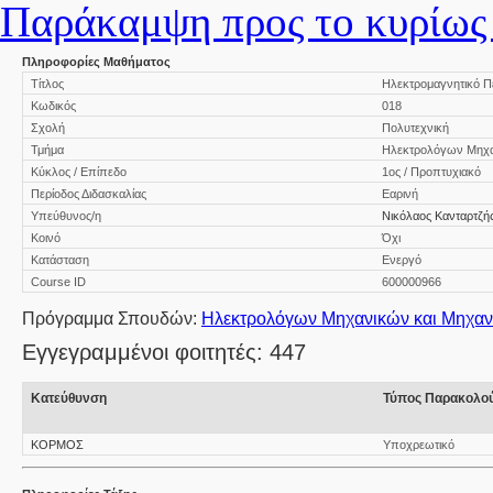
Παράκαμψη προς το κυρίως 
Πληροφορίες Μαθήματος
Τίτλος
Ηλεκτρομαγνητικό Πεδί
Κωδικός
018
Σχολή
Πολυτεχνική
Τμήμα
Ηλεκτρολόγων Μηχα
Κύκλος / Επίπεδο
1ος / Προπτυχιακό
Περίοδος Διδασκαλίας
Εαρινή
Υπεύθυνος/η
Νικόλαος Κανταρτζή
Κοινό
Όχι
Κατάσταση
Ενεργό
Course ID
600000966
Πρόγραμμα Σπουδών:
Ηλεκτρολόγων Μηχανικών και Μηχα
Εγγεγραμμένοι φοιτητές: 447
Κατεύθυνση
Τύπος Παρακολο
ΚΟΡΜΟΣ
Υποχρεωτικό