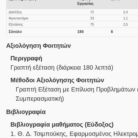
Εργασίας
Διαλέξεις
72
2,4
Φροντιστήριο
33
1,1
Εξετάσεις
75
2,5
Σύνολο
180
6
Αξιολόγηση Φοιτητών
Περιγραφή
Γραπτή εξέταση (διάρκεια 180 λεπτά)
Μέθοδοι Αξιολόγησης Φοιτητών
Γραπτή Εξέταση με Επίλυση Προβλημάτων
Συμπερασματική
)
Βιβλιογραφία
Βιβλιογραφία μαθήματος (Εύδοξος)
1.
Θ. Δ. Τσιμπούκης,
Εφαρμοσμένος Ηλεκτρομ