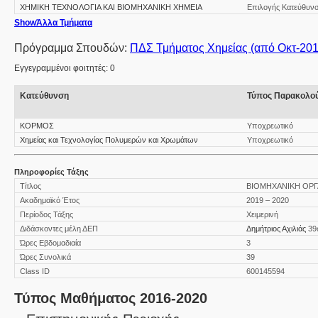
ΧΗΜΙΚΗ ΤΕΧΝΟΛΟΓΙΑ ΚΑΙ ΒΙΟΜΗΧΑΝΙΚΗ ΧΗΜΕΙΑ
Επιλογής Κατεύθυν
Show
Άλλα Τμήματα
Πρόγραμμα Σπουδών:
ΠΔΣ Τμήματος Χημείας (από Οκτ-201
Εγγεγραμμένοι φοιτητές: 0
Κατεύθυνση
Τύπος Παρακολο
ΚΟΡΜΟΣ
Υποχρεωτικό
Χημείας και Τεχνολογίας Πολυμερών και Χρωμάτων
Υποχρεωτικό
Πληροφορίες Τάξης
Τίτλος
ΒΙΟΜΗΧΑΝΙΚΗ ΟΡΓ
Ακαδημαϊκό Έτος
2019 – 2020
Περίοδος Τάξης
Χειμερινή
Διδάσκοντες μέλη ΔΕΠ
Δημήτριος Αχιλιάς
39
Ώρες Εβδομαδιαία
3
Ώρες Συνολικά
39
Class ID
600145594
Τύπος Μαθήματος 2016-2020