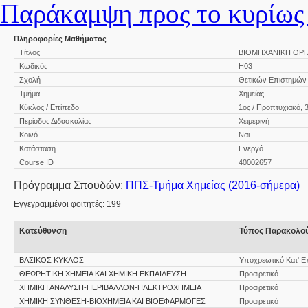
Παράκαμψη προς το κυρίως 
Πληροφορίες Μαθήματος
Τίτλος
ΒΙΟΜΗΧΑΝΙΚΗ ΟΡΓΑΝΙ
Κωδικός
Η03
Σχολή
Θετικών Επιστημών
Τμήμα
Χημείας
Κύκλος / Επίπεδο
1ος / Προπτυχιακό, 3
Περίοδος Διδασκαλίας
Χειμερινή
Κοινό
Ναι
Κατάσταση
Ενεργό
Course ID
40002657
Πρόγραμμα Σπουδών:
ΠΠΣ-Τμήμα Χημείας (2016-σήμερα)
Εγγεγραμμένοι φοιτητές: 199
Κατεύθυνση
Τύπος Παρακολο
ΒΑΣΙΚΟΣ ΚΥΚΛΟΣ
Υποχρεωτικό Κατ' Ε
ΘΕΩΡΗΤΙΚΗ ΧΗΜΕΙΑ ΚΑΙ ΧΗΜΙΚΗ ΕΚΠΑΙΔΕΥΣΗ
Προαιρετικό
ΧΗΜΙΚΗ ΑΝΑΛΥΣΗ-ΠΕΡΙΒΑΛΛΟΝ-ΗΛΕΚΤΡΟΧΗΜΕΙΑ
Προαιρετικό
ΧΗΜΙΚΗ ΣΥΝΘΕΣΗ-ΒΙΟΧΗΜΕΙΑ ΚΑΙ ΒΙΟΕΦΑΡΜΟΓΕΣ
Προαιρετικό