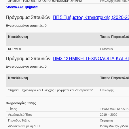
ΧΗΜΙΚΗ ΤΕΧΝΟΛΟΓΙΑ ΚΑΙ ΒΙΟΜΗΧΑΝΙΚΗ ΧΗΜΕΙΑ
Επιλογής Κατεύθυν
Show
Άλλα Τμήματα
Πρόγραμμα Σπουδών:
ΠΠΣ Τμήματος Κτηνιατρικής (2020-2
Εγγεγραμμένοι φοιτητές: 0
Κατεύθυνση
Τύπος Παρακολο
ΚΟΡΜΟΣ
Erasmus
Πρόγραμμα Σπουδών:
ΠΜΣ "ΧΗΜΙΚΗ ΤΕΧΝΟΛΟΓΙΑ ΚΑΙ 
Εγγεγραμμένοι φοιτητές: 0
Κατεύθυνση
Τύπος Παρακολο
"Χημεία, Τεχνολογία και Έλεγχος Τροφίμων και Ζωοτροφών"
Επιλογής
Πληροφορίες Τάξης
Τίτλος
ΤΕΧΝΟΛΟΓΙΑ ΚΑΙ 
Ακαδημαϊκό Έτος
2019 – 2020
Περίοδος Τάξης
Χειμερινή
Διδάσκοντες μέλη ΔΕΠ
Φανή Μαντζουρίδου