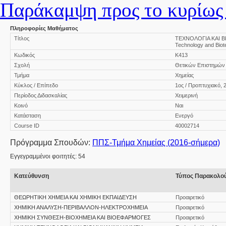
Παράκαμψη προς το κυρίως 
Πληροφορίες Μαθήματος
Τίτλος
ΤΕΧΝΟΛΟΓΙΑ ΚΑΙ 
Technology and Biot
Κωδικός
Κ413
Σχολή
Θετικών Επιστημών
Τμήμα
Χημείας
Κύκλος / Επίπεδο
1ος / Προπτυχιακό, 
Περίοδος Διδασκαλίας
Χειμερινή
Κοινό
Ναι
Κατάσταση
Ενεργό
Course ID
40002714
Πρόγραμμα Σπουδών:
ΠΠΣ-Τμήμα Χημείας (2016-σήμερα)
Εγγεγραμμένοι φοιτητές: 54
Κατεύθυνση
Τύπος Παρακολο
ΘΕΩΡΗΤΙΚΗ ΧΗΜΕΙΑ ΚΑΙ ΧΗΜΙΚΗ ΕΚΠΑΙΔΕΥΣΗ
Προαιρετικό
ΧΗΜΙΚΗ ΑΝΑΛΥΣΗ-ΠΕΡΙΒΑΛΛΟΝ-ΗΛΕΚΤΡΟΧΗΜΕΙΑ
Προαιρετικό
ΧΗΜΙΚΗ ΣΥΝΘΕΣΗ-ΒΙΟΧΗΜΕΙΑ ΚΑΙ ΒΙΟΕΦΑΡΜΟΓΕΣ
Προαιρετικό