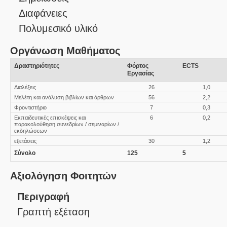
Διαφάνειες
Πολυμεσικό υλικό
Οργάνωση Μαθήματος
Δραστηριότητες
Φόρτος
ECTS
Εργασίας
Διαλέξεις
26
1,0
Μελέτη και ανάλυση βιβλίων και άρθρων
56
2,2
Φροντιστήριο
7
0,3
Εκπαιδευτικές επισκέψεις και
6
0,2
παρακολούθηση συνεδρίων / σεμιναρίων /
εκδηλώσεων
εξετάσεις
30
1,2
Σύνολο
125
5
Αξιολόγηση Φοιτητών
Περιγραφή
Γραπτή εξέταση