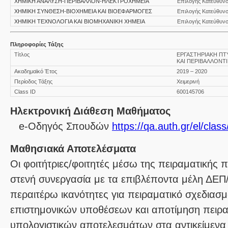
ΧΗΜΙΚΗ ΑΝΑΛΥΣΗ-ΠΕΡΙΒΑΛΛΟΝ-ΗΛΕΚΤΡΟΧΗΜΕΙΑ
Επιλογής Κατεύθυν
ΧΗΜΙΚΗ ΣΥΝΘΕΣΗ-ΒΙΟΧΗΜΕΙΑ ΚΑΙ ΒΙΟΕΦΑΡΜΟΓΕΣ
Επιλογής Κατεύθυν
ΧΗΜΙΚΗ ΤΕΧΝΟΛΟΓΙΑ ΚΑΙ ΒΙΟΜΗΧΑΝΙΚΗ ΧΗΜΕΙΑ
Επιλογής Κατεύθυν
Πληροφορίες Τάξης
Τίτλος
ΕΡΓΑΣΤΗΡΙΑΚΗ ΠΤ
ΚΑΙ ΠΕΡΙΒΑΛΛΟΝΤ
Ακαδημαϊκό Έτος
2019 – 2020
Περίοδος Τάξης
Χειμερινή
Class ID
600145706
Ηλεκτρονική Διάθεση Μαθήματος
e-Οδηγός Σπουδών
https://qa.auth.gr/el/cla
Μαθησιακά Αποτελέσματα
Οι φοιτήτριες/φοιτητές μέσω της πειραματικής π
στενή συνεργασία με τα επιβλέποντα μέλη ΔΕ
περαιτέρω ικανότητες για πειραματικό σχεδιασ
επιστημονικών υποθέσεων και αποτίμηση πειρα
υπολογιστικών αποτελεσμάτων στα αντικείμενα