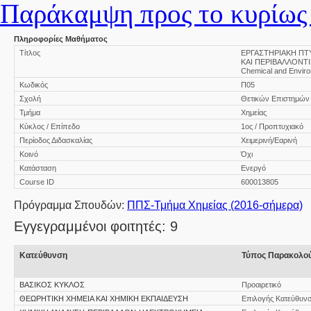
Παράκαμψη προς το κυρίως 
Πληροφορίες Μαθήματος
Τίτλος
ΕΡΓΑΣΤΗΡΙΑΚΗ ΠΤ
ΚΑΙ ΠΕΡΙΒΑΛΛΟΝΤΙΚ
Chemical and Envir
Κωδικός
Π05
Σχολή
Θετικών Επιστημών
Τμήμα
Χημείας
Κύκλος / Επίπεδο
1ος / Προπτυχιακό
Περίοδος Διδασκαλίας
Χειμερινή/Εαρινή
Κοινό
Όχι
Κατάσταση
Ενεργό
Course ID
600013805
Πρόγραμμα Σπουδών:
ΠΠΣ-Τμήμα Χημείας (2016-σήμερα)
Εγγεγραμμένοι φοιτητές: 9
Κατεύθυνση
Τύπος Παρακολο
ΒΑΣΙΚΟΣ ΚΥΚΛΟΣ
Προαιρετικό
ΘΕΩΡΗΤΙΚΗ ΧΗΜΕΙΑ ΚΑΙ ΧΗΜΙΚΗ ΕΚΠΑΙΔΕΥΣΗ
Επιλογής Κατεύθυν