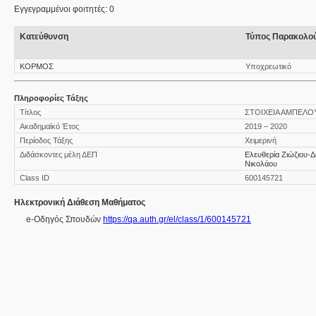
Εγγεγραμμένοι φοιτητές: 0
Κατεύθυνση
Τύπος Παρακολο
ΚΟΡΜΟΣ
Υποχρεωτικό
Πληροφορίες Τάξης
Τίτλος
ΣΤΟΙΧΕΙΑ ΑΜΠΕΛΟ
Ακαδημαϊκό Έτος
2019 – 2020
Περίοδος Τάξης
Χειμερινή
Διδάσκοντες μέλη ΔΕΠ
Ελευθερία Ζιώζιου-
Νικολάου
Class ID
600145721
Ηλεκτρονική Διάθεση Μαθήματος
e-Οδηγός Σπουδών
https://qa.auth.gr/el/class/1/600145721