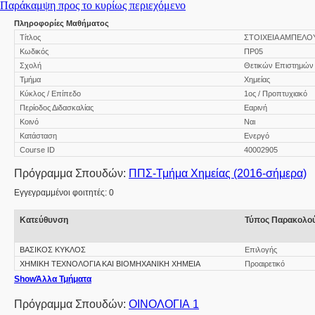
Παράκαμψη προς το κυρίως περιεχόμενο
Πληροφορίες Μαθήματος
Τίτλος
ΣΤΟΙΧΕΙΑ ΑΜΠΕΛΟΥΡΓ
Κωδικός
ΠΡ05
Σχολή
Θετικών Επιστημών
Τμήμα
Χημείας
Κύκλος / Επίπεδο
1ος / Προπτυχιακό
Περίοδος Διδασκαλίας
Εαρινή
Κοινό
Ναι
Κατάσταση
Ενεργό
Course ID
40002905
Πρόγραμμα Σπουδών:
ΠΠΣ-Τμήμα Χημείας (2016-σήμερα)
Εγγεγραμμένοι φοιτητές: 0
Κατεύθυνση
Τύπος Παρακολο
ΒΑΣΙΚΟΣ ΚΥΚΛΟΣ
Επιλογής
ΧΗΜΙΚΗ ΤΕΧΝΟΛΟΓΙΑ ΚΑΙ ΒΙΟΜΗΧΑΝΙΚΗ ΧΗΜΕΙΑ
Προαιρετικό
Show
Άλλα Τμήματα
Πρόγραμμα Σπουδών:
ΟΙΝΟΛΟΓΙΑ 1