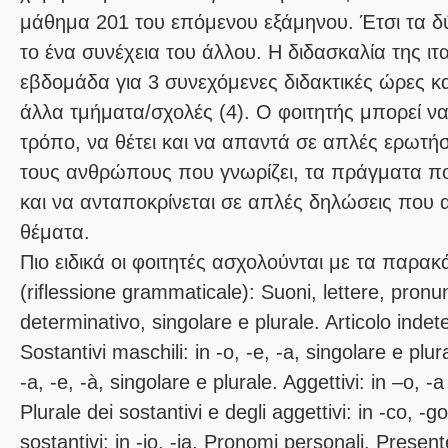
μάθημα 201 του επόμενου εξάμηνου. Έτσι τα 
το ένα συνέχεια του άλλου. Η διδασκαλία της ιτα
εβδομάδα για 3 συνεχόμενες διδακτικές ώρες κ
άλλα τμήματα/σχολές (4). Ο φοιτητής μπορεί να
τρόπο, να θέτει και να απαντά σε απλές ερωτήσει
τους ανθρώπους που γνωρίζει, τα πράγματα πο
και να ανταποκρίνεται σε απλές δηλώσεις που 
θέματα.
Πιο ειδικά οι φοιτητές ασχολούνται με τα παρα
(riflessione grammaticale): Suoni, lettere, pronun
determinativo, singolare e plurale. Articolo indet
Sostantivi maschili: in -o, -e, -a, singolare e plur
-a, -e, -à, singolare e plurale. Aggettivi: in –o, -a
Plurale dei sostantivi e degli aggettivi: in -co, -g
sostantivi: in -io, -ia. Pronomi personali. Present