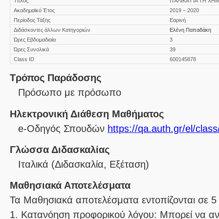
Τίτλος
ΙΤΑΛΙΚΑ ΓΙΑ ΤΗ ΧΗ
Ακαδημαϊκό Έτος
2019 – 2020
Περίοδος Τάξης
Εαρινή
Διδάσκοντες άλλων Κατηγοριών
Ελένη Παπαδάκη
Ώρες Εβδομαδιαία
3
Ώρες Συνολικά
39
Class ID
600145878
Τρόπος Παράδοσης
Πρόσωπο με πρόσωπο
Ηλεκτρονική Διάθεση Μαθήματος
e-Οδηγός Σπουδών
https://qa.auth.gr/el/cla
Γλώσσα Διδασκαλίας
Ιταλικά
(Διδασκαλία, Εξέταση)
Μαθησιακά Αποτελέσματα
Τα Mαθησιακά αποτελέσματα εντοπίζονται σε 5 
1. Kατανόηση προφορικού λόγου: Μπορεί να αν