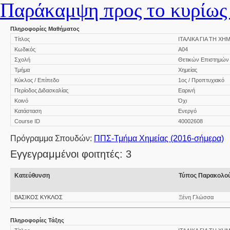
Παράκαμψη προς το κυρίως 
Πληροφορίες Μαθήματος
Τίτλος
ΙΤΑΛΙΚΑ ΓΙΑ ΤΗ ΧΗΜΕΙ
Κωδικός
Α04
Σχολή
Θετικών Επιστημών
Τμήμα
Χημείας
Κύκλος / Επίπεδο
1ος / Προπτυχιακό
Περίοδος Διδασκαλίας
Εαρινή
Κοινό
Όχι
Κατάσταση
Ενεργό
Course ID
40002608
Πρόγραμμα Σπουδών:
ΠΠΣ-Τμήμα Χημείας (2016-σήμερα)
Εγγεγραμμένοι φοιτητές: 3
Κατεύθυνση
Τύπος Παρακολο
ΒΑΣΙΚΟΣ ΚΥΚΛΟΣ
Ξένη Γλώσσα
Πληροφορίες Τάξης