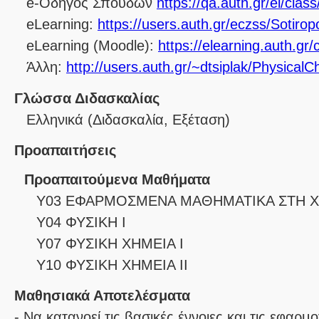
e-Οδηγός Σπουδών
https://qa.auth.gr/el/cla
eLearning:
https://users.auth.gr/eczss/Sotir
eLearning (Moodle):
https://elearning.auth.g
Άλλη:
http://users.auth.gr/~dtsiplak/PhysicalC
Γλώσσα Διδασκαλίας
Ελληνικά
(Διδασκαλία, Εξέταση)
Προαπαιτήσεις
Προαπαιτούμενα Μαθήματα
Υ03 ΕΦΑΡΜΟΣΜΕΝΑ ΜΑΘΗΜΑΤΙΚΑ ΣΤΗ Χ
Υ04 ΦΥΣΙΚΗ Ι
Υ07 ΦΥΣΙΚΗ ΧΗΜΕΙΑ Ι
Υ10 ΦΥΣΙΚΗ ΧΗΜΕΙΑ ΙΙ
Μαθησιακά Αποτελέσματα
- Να κατανοεί τις βασικές έννοιες και τις εφαρμ