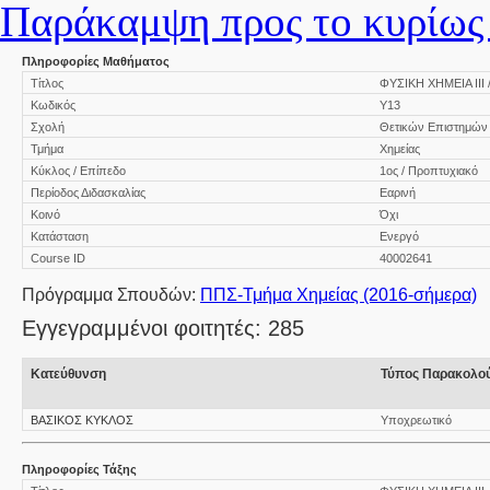
Παράκαμψη προς το κυρίως 
Πληροφορίες Μαθήματος
Τίτλος
ΦΥΣΙΚΗ ΧΗΜΕΙΑ ΙΙΙ / 
Κωδικός
Υ13
Σχολή
Θετικών Επιστημών
Τμήμα
Χημείας
Κύκλος / Επίπεδο
1ος / Προπτυχιακό
Περίοδος Διδασκαλίας
Εαρινή
Κοινό
Όχι
Κατάσταση
Ενεργό
Course ID
40002641
Πρόγραμμα Σπουδών:
ΠΠΣ-Τμήμα Χημείας (2016-σήμερα)
Εγγεγραμμένοι φοιτητές: 285
Κατεύθυνση
Τύπος Παρακολο
ΒΑΣΙΚΟΣ ΚΥΚΛΟΣ
Υποχρεωτικό
Πληροφορίες Τάξης