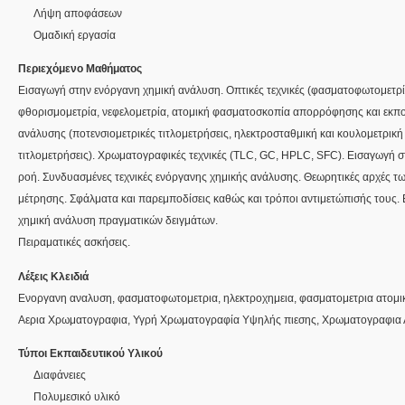
Λήψη αποφάσεων
Ομαδική εργασία
Περιεχόμενο Μαθήματος
Εισαγωγή στην ενόργανη χημική ανάλυση. Οπτικές τεχνικές (φασματοφωτομετρί
φθορισμομετρία, νεφελομετρία, ατομική φασματοσκοπία απορρόφησης και εκπομ
ανάλυσης (ποτενσιομετρικές τιτλομετρήσεις, ηλεκτροσταθμική και κουλομετρικ
τιτλομετρήσεις). Χρωματογραφικές τεχνικές (TLC, GC, HPLC, SFC). Εισαγωγή 
ροή. Συνδυασμένες τεχνικές ενόργανης χημικής ανάλυσης. Θεωρητικές αρχές τω
μέτρησης. Σφάλματα και παρεμποδίσεις καθώς και τρόποι αντιμετώπισής τους.
χημική ανάλυση πραγματικών δειγμάτων.
Λέξεις Κλειδιά
Ενοργανη αναλυση, φασματοφωτομετρια, ηλεκτροχημεια, φασματομετρια ατομ
Αερια Χρωματογραφια, Υγρή Χρωματογραφία Υψηλής πιεσης, Χρωματογραφια Λ
Τύποι Εκπαιδευτικού Υλικού
Διαφάνειες
Πολυμεσικό υλικό