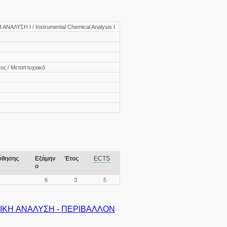
ΑΛΥΣΗ Ι / Instrumental Chemical Analysis I
2ος / Μεταπτυχιακό
ύθησης
Εξάμην
Έτος
ECTS
ο
6
3
5
ΙΚΗ ΑΝΑΛΥΣΗ - ΠΕΡΙΒΑΛΛΟΝ