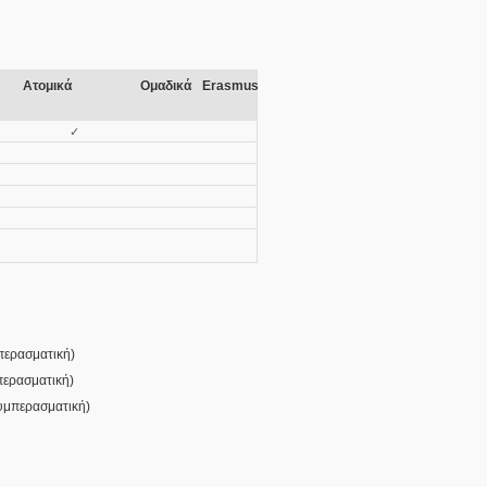
Ατομικά
Ομαδικά
Erasmus
✓
περασματική
)
ερασματική
)
υμπερασματική
)