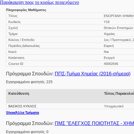
Παράκαμψη προς το κυρίως περιεχόμενο
Πληροφορίες Μαθήματος
Τίτλος
ΕΝΟΡΓΑΝΗ ΧΗΜΙΚΗ ΑΝ
Κωδικός
Υ18
Σχολή
Θετικών Επιστημών
Τμήμα
Χημείας
Κύκλος / Επίπεδο
1ος / Προπτυχιακό, 
Περίοδος Διδασκαλίας
Εαρινή
Κοινό
Ναι
Κατάσταση
Ενεργό
Course ID
40002646
Πρόγραμμα Σπουδών:
ΠΠΣ-Τμήμα Χημείας (2016-σήμερα)
Εγγεγραμμένοι φοιτητές: 225
Κατεύθυνση
Τύπος Παρακολο
ΒΑΣΙΚΟΣ ΚΥΚΛΟΣ
Υποχρεωτικό
Show
Άλλα Τμήματα
Πρόγραμμα Σπουδών:
ΠΜΣ "ΕΛΕΓΧΟΣ ΠΟΙΟΤΗΤΑΣ - ΧΗΜ
Εγγεγραμμένοι φοιτητές: 0