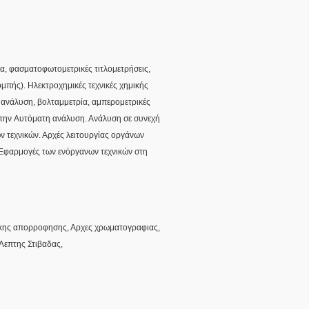
α, φασματοφωτομετρικές τιτλομετρήσεις,
πής). Ηλεκτροχημικές τεχνικές χημικής
ή ανάλυση, βολταμμετρία, αμπερομετρικές
στην Aυτόματη ανάλυση. Ανάλυση σε συνεχή
ν τεχνικών. Αρχές λειτουργίας οργάνων
 Εφαρμογές των ενόργανων τεχνικών στη
ικης απορροφησης, Αρχες χρωματογραφιας,
επτης Στιβαδας,