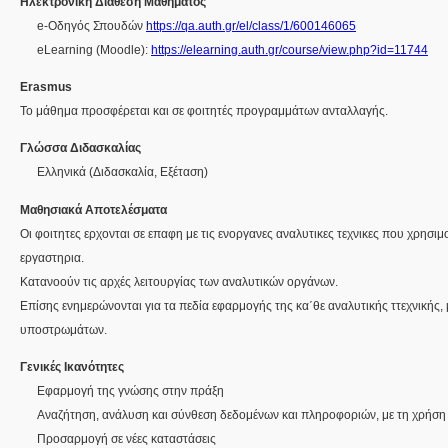
Ηλεκτρονική Διάθεση Μαθήματος
e-Οδηγός Σπουδών
https://qa.auth.gr/el/class/1/600146065
eLearning (Moodle):
https://elearning.auth.gr/course/view.php?id=11744
Erasmus
Το μάθημα προσφέρεται και σε φοιτητές προγραμμάτων ανταλλαγής.
Γλώσσα Διδασκαλίας
Ελληνικά
(Διδασκαλία, Εξέταση)
Μαθησιακά Αποτελέσματα
Οι φοιτητες ερχονται σε επαφη με τις ενοργανες αναλυτικες τεχνικες που χρησι
εργαστηρια.
Κατανοούν τις αρχές λειτουργίας των αναλυτικών οργάνων.
Επίσης ενημερώνονται για τα πεδία εφαρμογής της κα΄θε αναλυτικής ττεχνικής,
υποστρωμάτων.
Γενικές Ικανότητες
Εφαρμογή της γνώσης στην πράξη
Αναζήτηση, ανάλυση και σύνθεση δεδομένων και πληροφοριών, με τη χρήση
Προσαρμογή σε νέες καταστάσεις