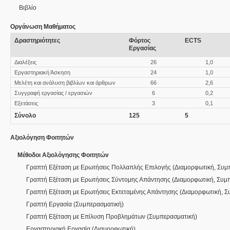
Βιβλίο
Οργάνωση Μαθήματος
Δραστηριότητες
Φόρτος
ECTS
Εργασίας
Διαλέξεις
26
1,0
Εργαστηριακή Άσκηση
24
1,0
Μελέτη και ανάλυση βιβλίων και άρθρων
66
2,6
Συγγραφή εργασίας / εργασιών
6
0,2
Εξετάσεις
3
0,1
Σύνολο
125
5
Αξιολόγηση Φοιτητών
Μέθοδοι Αξιολόγησης Φοιτητών
Γραπτή Εξέταση με Ερωτήσεις Πολλαπλής Επιλογής
(
Διαμορφωτική
,
Συμ
Γραπτή Εξέταση με Ερωτήσεις Σύντομης Απάντησης
(
Διαμορφωτική
,
Συμπ
Γραπτή Εξέταση με Ερωτήσεις Εκτεταμένης Απάντησης
(
Διαμορφωτική
,
Σ
Γραπτή Εργασία
(
Συμπερασματική
)
Γραπτή Εξέταση με Επίλυση Προβλημάτων
(
Συμπερασματική
)
Εργαστηριακή Εργασία
(
Διαμορφωτική
)