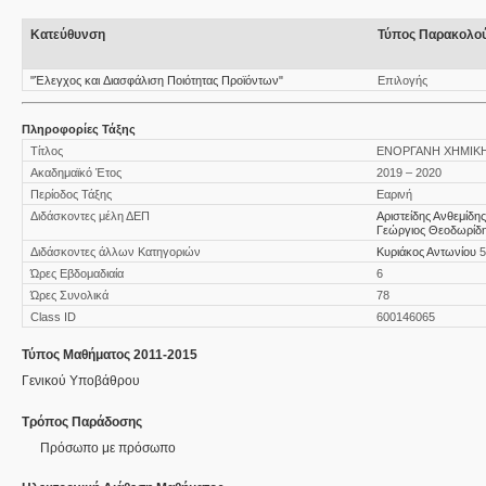
Κατεύθυνση
Τύπος Παρακολο
"Έλεγχος και Διασφάλιση Ποιότητας Προϊόντων"
Επιλογής
Πληροφορίες Τάξης
Τίτλος
ΕΝΟΡΓΑΝΗ ΧΗΜΙΚΗ
Ακαδημαϊκό Έτος
2019 – 2020
Περίοδος Τάξης
Εαρινή
Διδάσκοντες μέλη ΔΕΠ
Αριστείδης Ανθεμίδης
Γεώργιος Θεοδωρίδ
Διδάσκοντες άλλων Κατηγοριών
Κυριάκος Αντωνίου
Ώρες Εβδομαδιαία
6
Ώρες Συνολικά
78
Class ID
600146065
Τύπος Μαθήματος 2011-2015
Γενικού Υποβάθρου
Τρόπος Παράδοσης
Πρόσωπο με πρόσωπο