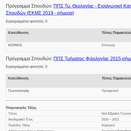
Πρόγραμμα Σπουδών:
ΠΠΣ Τμ. Θεολογίας - Εισαγωγική Κ
Σπουδών (ΕΚΜΣ 2019 - σήμερα)
Εγγεγραμμένοι φοιτητές: 0
Κατεύθυνση
Τύπος Παρακολο
ΚΟΡΜΟΣ
Επιλογής
Πρόγραμμα Σπουδών:
ΠΠΣ Τμήματος Φιλολογίας 2015-σήμ
Εγγεγραμμένοι φοιτητές: 0
Κατεύθυνση
Τύπος Παρακολο
Γλωσσολογίας
Προαιρετικό
Πληροφορίες Τάξης
Τίτλος
Νέα Εβραϊκή Γλώσσ
Ακαδημαϊκό Έτος
2020 – 2021
Περίοδος Τάξης
Χειμερινή
Διδάσκοντες άλλων Κατηγοριών
Χρυσούλα Παπαδοπ