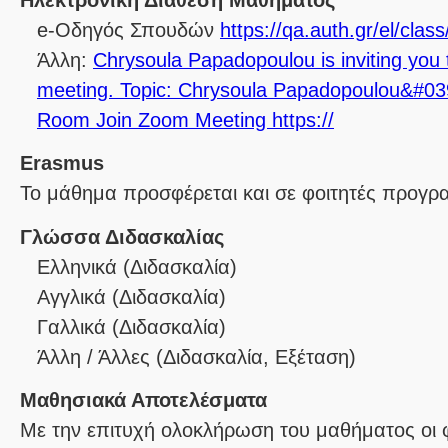
Ηλεκτρονική Διάθεση Μαθήματος
e-Οδηγός Σπουδών
https://qa.auth.gr/el/cla
Άλλη:
Chrysoula Papadopoulou is inviting you
meeting. Topic: Chrysoula Papadopoulou&#03
Room Join Zoom Meeting https://
Erasmus
Το μάθημα προσφέρεται και σε φοιτητές προγ
Γλώσσα Διδασκαλίας
Ελληνικά
(Διδασκαλία)
Αγγλικά
(Διδασκαλία)
Γαλλικά
(Διδασκαλία)
Άλλη / Άλλες
(Διδασκαλία, Εξέταση)
Μαθησιακά Αποτελέσματα
Με την επιτυχή ολοκλήρωση του μαθήματος οι φο