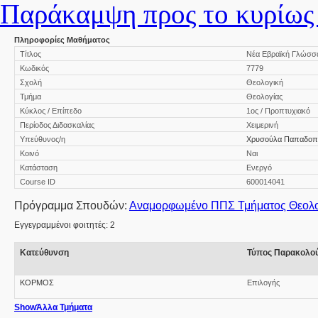
Παράκαμψη προς το κυρίως 
Πληροφορίες Μαθήματος
Τίτλος
Νέα Εβραϊκή Γλώσσα
Κωδικός
7779
Σχολή
Θεολογική
Τμήμα
Θεολογίας
Κύκλος / Επίπεδο
1ος / Προπτυχιακό
Περίοδος Διδασκαλίας
Χειμερινή
Υπεύθυνος/η
Χρυσούλα Παπαδοπ
Κοινό
Ναι
Κατάσταση
Ενεργό
Course ID
600014041
Πρόγραμμα Σπουδών:
Αναμορφωμένο ΠΠΣ Τμήματος Θεολογ
Εγγεγραμμένοι φοιτητές: 2
Κατεύθυνση
Τύπος Παρακολο
ΚΟΡΜΟΣ
Επιλογής
Show
Άλλα Τμήματα