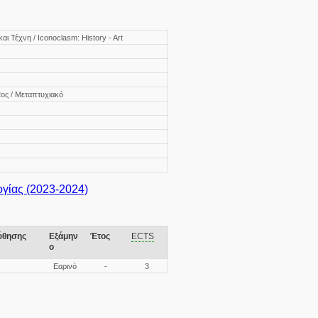
αι Τέχνη / Iconoclasm: History - Art
2ος / Μεταπτυχιακό
ίας (2023-2024)
ύθησης
Εξάμην
Έτος
ECTS
ο
Εαρινό
-
3