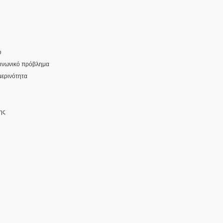
υ
οινωνικό πρόβλημα
μερινότητα
ης