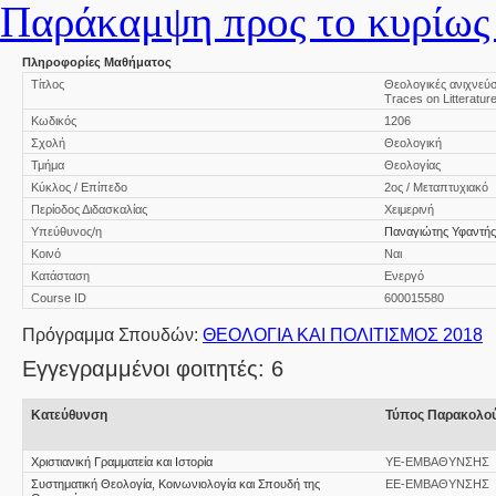
Παράκαμψη προς το κυρίως 
Πληροφορίες Μαθήματος
Τίτλος
Θεολογικές ανιχνεύσε
Traces on Litterature
Κωδικός
1206
Σχολή
Θεολογική
Τμήμα
Θεολογίας
Κύκλος / Επίπεδο
2ος / Μεταπτυχιακό
Περίοδος Διδασκαλίας
Χειμερινή
Υπεύθυνος/η
Παναγιώτης Υφαντής
Κοινό
Ναι
Κατάσταση
Ενεργό
Course ID
600015580
Πρόγραμμα Σπουδών:
ΘΕΟΛΟΓΙΑ ΚΑΙ ΠΟΛΙΤΙΣΜΟΣ 2018
Εγγεγραμμένοι φοιτητές: 6
Κατεύθυνση
Τύπος Παρακολο
Χριστιανική Γραμματεία και Ιστορία
ΥΕ-ΕΜΒΑΘΥΝΣΗΣ
Συστηματική Θεολογία, Κοινωνιολογία και Σπουδή της
ΕΕ-ΕΜΒΑΘΥΝΣΗΣ