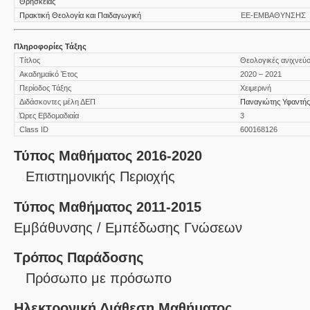
Θρησκείας
Πρακτική Θεολογία και Παιδαγωγική
ΕΕ-ΕΜΒΑΘΥΝΣΗΣ
Πληροφορίες Τάξης
Τίτλος
Θεολογικές ανιχνεύσ
Ακαδημαϊκό Έτος
2020 – 2021
Περίοδος Τάξης
Χειμερινή
Διδάσκοντες μέλη ΔΕΠ
Παναγιώτης Υφαντής
Ώρες Εβδομαδιαία
3
Class ID
600168126
Τύπος Μαθήματος 2016-2020
Επιστημονικής Περιοχής
Τύπος Μαθήματος 2011-2015
Εμβάθυνσης / Εμπέδωσης Γνώσεων
Τρόπος Παράδοσης
Πρόσωπο με πρόσωπο
Ηλεκτρονική Διάθεση Μαθήματος