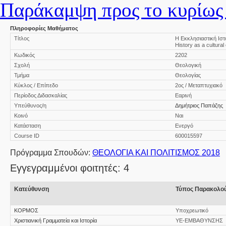
Παράκαμψη προς το κυρίως 
Πληροφορίες Μαθήματος
Τίτλος
Η Εκκλησιαστική Ιστ
History as a cultural 
Κωδικός
2202
Σχολή
Θεολογική
Τμήμα
Θεολογίας
Κύκλος / Επίπεδο
2ος / Μεταπτυχιακό
Περίοδος Διδασκαλίας
Εαρινή
Υπεύθυνος/η
Δημήτριος Παπάζης
Κοινό
Ναι
Κατάσταση
Ενεργό
Course ID
600015597
Πρόγραμμα Σπουδών:
ΘΕΟΛΟΓΙΑ ΚΑΙ ΠΟΛΙΤΙΣΜΟΣ 2018
Εγγεγραμμένοι φοιτητές: 4
Κατεύθυνση
Τύπος Παρακολο
ΚΟΡΜΟΣ
Υποχρεωτικό
Χριστιανική Γραμματεία και Ιστορία
ΥΕ-ΕΜΒΑΘΥΝΣΗΣ