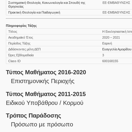
Συστηματική Θεολογία, Κοινωνιολογία και Σπουδή της
ΕΕ-ΕΜΒΑΘΥΝΣΗΣ
Θρησκείας
Πρακτική Θεολογία και Παιδαγωγική
ΕΕ-ΕΜΒΑΘΥΝΣΗΣ
Πληροφορίες Τάξης
Τίτλος
Η Εκκλησιαστική Ιστ
Ακαδημαϊκό Έτος
2020 – 2021
Περίοδος Τάξης
Εαρινή
Διδάσκοντες μέλη ΔΕΠ
Ευαγγελία Αμοιρίδου
Ώρες Εβδομαδιαία
3
Class ID
600168155
Τύπος Μαθήματος 2016-2020
Επιστημονικής Περιοχής
Τύπος Μαθήματος 2011-2015
Ειδικού Υποβάθρου / Κορμού
Τρόπος Παράδοσης
Πρόσωπο με πρόσωπο