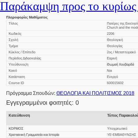
Παράκαμψη προς το κυρίως 
Πληροφορίες Μαθήματος
Τίτλος
Πατέρες της Εκκλησί
Church and the mod
Κωδικός
2206
Σχολή
Θεολογική
Τμήμα
Θεολογίας
Κύκλος / Επίπεδο
2ος / Μεταπτυχιακό
Περίοδος Διδασκαλίας
Εαρινή
Υπεύθυνος/η
Θωμαή Χουβαρδά
Κοινό
Ναι
Κατάσταση
Ενεργό
Course ID
600015602
Πρόγραμμα Σπουδών:
ΘΕΟΛΟΓΙΑ ΚΑΙ ΠΟΛΙΤΙΣΜΟΣ 2018
Εγγεγραμμένοι φοιτητές: 0
Κατεύθυνση
Τύπος Παρακολο
ΚΟΡΜΟΣ
Υποχρεωτικό
Χριστιανική Γραμματεία και Ιστορία
ΥΕ-ΕΜΒΑΘΥΝΣΗΣ