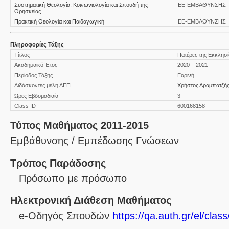
Συστηματική Θεολογία, Κοινωνιολογία και Σπουδή της
ΕΕ-ΕΜΒΑΘΥΝΣΗΣ
Θρησκείας
Πρακτική Θεολογία και Παιδαγωγική
ΕΕ-ΕΜΒΑΘΥΝΣΗΣ
Πληροφορίες Τάξης
Τίτλος
Πατέρες της Εκκλησ
Ακαδημαϊκό Έτος
2020 – 2021
Περίοδος Τάξης
Εαρινή
Διδάσκοντες μέλη ΔΕΠ
Χρήστος Αραμπατζή
Ώρες Εβδομαδιαία
3
Class ID
600168158
Τύπος Μαθήματος 2011-2015
Εμβάθυνσης / Εμπέδωσης Γνώσεων
Τρόπος Παράδοσης
Πρόσωπο με πρόσωπο
Ηλεκτρονική Διάθεση Μαθήματος
e-Οδηγός Σπουδών
https://qa.auth.gr/el/cla