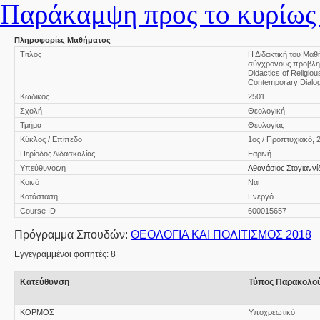
Παράκαμψη προς το κυρίως 
Πληροφορίες Μαθήματος
Τίτλος
Η Διδακτική του Μα
σύγχρονους προβλημ
Didactics of Religi
Contemporary Dialo
Κωδικός
2501
Σχολή
Θεολογική
Τμήμα
Θεολογίας
Κύκλος / Επίπεδο
1ος / Προπτυχιακό, 
Περίοδος Διδασκαλίας
Εαρινή
Υπεύθυνος/η
Αθανάσιος Στογιαννί
Κοινό
Ναι
Κατάσταση
Ενεργό
Course ID
600015657
Πρόγραμμα Σπουδών:
ΘΕΟΛΟΓΙΑ ΚΑΙ ΠΟΛΙΤΙΣΜΟΣ 2018
Εγγεγραμμένοι φοιτητές: 8
Κατεύθυνση
Τύπος Παρακολο
ΚΟΡΜΟΣ
Υποχρεωτικό