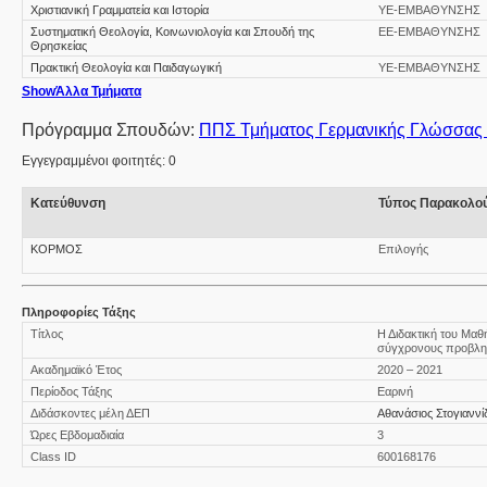
Χριστιανική Γραμματεία και Ιστορία
ΥΕ-ΕΜΒΑΘΥΝΣΗΣ
Συστηματική Θεολογία, Κοινωνιολογία και Σπουδή της
ΕΕ-ΕΜΒΑΘΥΝΣΗΣ
Θρησκείας
Πρακτική Θεολογία και Παιδαγωγική
ΥΕ-ΕΜΒΑΘΥΝΣΗΣ
Show
Άλλα Τμήματα
Πρόγραμμα Σπουδών:
ΠΠΣ Τμήματος Γερμανικής Γλώσσας κ
Εγγεγραμμένοι φοιτητές: 0
Κατεύθυνση
Τύπος Παρακολο
ΚΟΡΜΟΣ
Επιλογής
Πληροφορίες Τάξης
Τίτλος
Η Διδακτική του Μα
σύγχρονους προβλημ
Ακαδημαϊκό Έτος
2020 – 2021
Περίοδος Τάξης
Εαρινή
Διδάσκοντες μέλη ΔΕΠ
Αθανάσιος Στογιαννί
Ώρες Εβδομαδιαία
3
Class ID
600168176