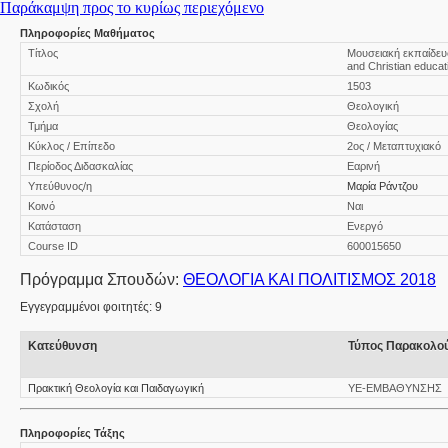
Παράκαμψη προς το κυρίως περιεχόμενο
Πληροφορίες Μαθήματος
Τίτλος
Μουσειακή εκπαίδευσ
and Christian educat
Κωδικός
1503
Σχολή
Θεολογική
Τμήμα
Θεολογίας
Κύκλος / Επίπεδο
2ος / Μεταπτυχιακό
Περίοδος Διδασκαλίας
Εαρινή
Υπεύθυνος/η
Μαρία Ράντζου
Κοινό
Ναι
Κατάσταση
Ενεργό
Course ID
600015650
Πρόγραμμα Σπουδών:
ΘΕΟΛΟΓΙΑ ΚΑΙ ΠΟΛΙΤΙΣΜΟΣ 2018
Εγγεγραμμένοι φοιτητές: 9
Κατεύθυνση
Τύπος Παρακολο
Πρακτική Θεολογία και Παιδαγωγική
ΥΕ-ΕΜΒΑΘΥΝΣΗΣ
Πληροφορίες Τάξης