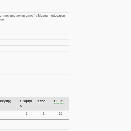
η και χριστιανική αγωγή / Museum education
ion
ύθησης
Εξάμην
Έτος
ECTS
ο
2
1
10