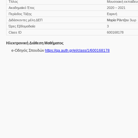
Τίτλος
Μουσειακή εκπαίδευσ
Ακαδημαϊκό Έτος
2020 – 2021
Περίοδος Τάξης
Εαρινή
Διδάσκοντες μέλη ΔΕΠ
Μαρία Ράντζου
3ωρ
Ώρες Εβδομαδιαία
3
Class ID
600168178
Ηλεκτρονική Διάθεση Μαθήματος
e-Οδηγός Σπουδών
https://qa.auth.gr/el/class/1/600168178