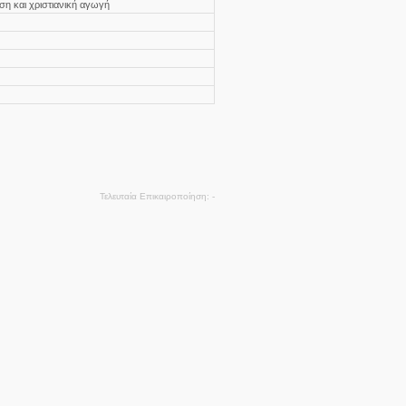
η και χριστιανική αγωγή
Τελευταία Επικαιροποίηση
-