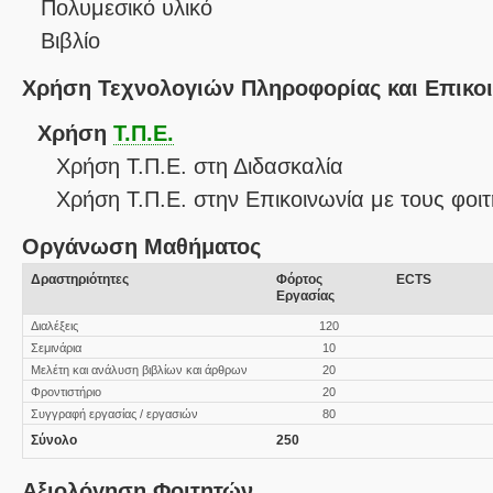
Πολυμεσικό υλικό
Βιβλίο
Χρήση Τεχνολογιών Πληροφορίας και Επικο
Χρήση
Τ.Π.Ε.
Χρήση Τ.Π.Ε. στη Διδασκαλία
Χρήση Τ.Π.Ε. στην Επικοινωνία με τους φοιτ
Οργάνωση Μαθήματος
Δραστηριότητες
Φόρτος
ECTS
Εργασίας
Διαλέξεις
120
Σεμινάρια
10
Μελέτη και ανάλυση βιβλίων και άρθρων
20
Φροντιστήριο
20
Συγγραφή εργασίας / εργασιών
80
Σύνολο
250
Αξιολόγηση Φοιτητών