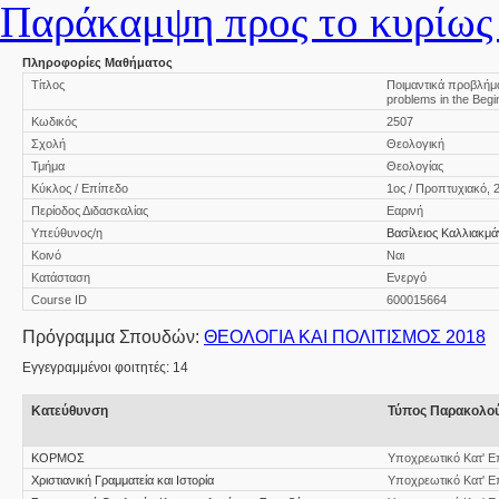
Παράκαμψη προς το κυρίως 
Πληροφορίες Μαθήματος
Τίτλος
Ποιμαντικά προβλήματ
problems in the Begin
Κωδικός
2507
Σχολή
Θεολογική
Τμήμα
Θεολογίας
Κύκλος / Επίπεδο
1ος / Προπτυχιακό, 
Περίοδος Διδασκαλίας
Εαρινή
Υπεύθυνος/η
Βασίλειος Καλλιακμ
Κοινό
Ναι
Κατάσταση
Ενεργό
Course ID
600015664
Πρόγραμμα Σπουδών:
ΘΕΟΛΟΓΙΑ ΚΑΙ ΠΟΛΙΤΙΣΜΟΣ 2018
Εγγεγραμμένοι φοιτητές: 14
Κατεύθυνση
Τύπος Παρακολο
ΚΟΡΜΟΣ
Υποχρεωτικό Κατ' Ε
Χριστιανική Γραμματεία και Ιστορία
Υποχρεωτικό Κατ' Ε