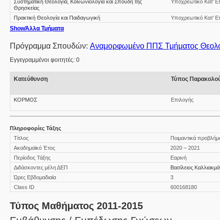
Συστηματική Θεολογία, Κοινωνιολογία και Σπουδή της
Υποχρεωτικό Κατ' Ε
Θρησκείας
Πρακτική Θεολογία και Παιδαγωγική
Υποχρεωτικό Κατ' Ε
Show
Άλλα Τμήματα
Πρόγραμμα Σπουδών:
Εγγεγραμμένοι φοιτητές: 0
Κατεύθυνση
Τύπος Παρακολο
ΚΟΡΜΟΣ
Επιλογής
Πληροφορίες Τάξης
Τίτλος
Ποιμαντικά προβλήμα
Ακαδημαϊκό Έτος
2020 – 2021
Περίοδος Τάξης
Εαρινή
Διδάσκοντες μέλη ΔΕΠ
Βασίλειος Καλλιακμ
Ώρες Εβδομαδιαία
3
Class ID
600168180
Τύπος Μαθήματος 2011-2015