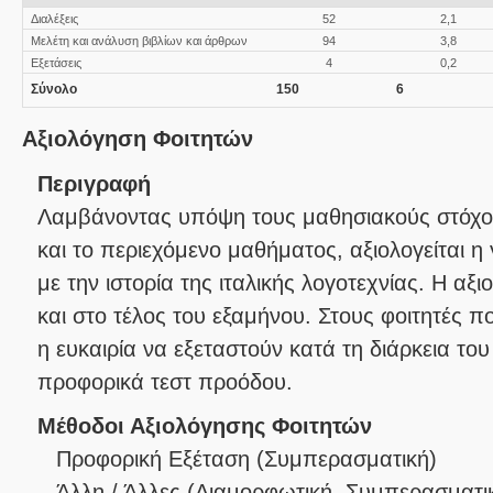
Διαλέξεις
52
2,1
Μελέτη και ανάλυση βιβλίων και άρθρων
94
3,8
Εξετάσεις
4
0,2
Σύνολο
150
6
Αξιολόγηση Φοιτητών
Περιγραφή
Λαμβάνοντας υπόψη τους μαθησιακούς στόχου
και το περιεχόμενο μαθήματος, αξιολογείται η
με την ιστορία της ιταλικής λογοτεχνίας. Η αξ
και στο τέλος του εξαμήνου. Στους φοιτητές 
η ευκαιρία να εξεταστούν κατά τη διάρκεια το
προφορικά τεστ προόδου.
Μέθοδοι Αξιολόγησης Φοιτητών
Προφορική Εξέταση
(
Συμπερασματική
)
Άλλη / Άλλες
(
Διαμορφωτική
,
Συμπερασματι