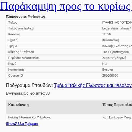
Παράκαμψη προς το κυρίως 
Πληροφορίες Μαθήματος
Τίτλος
ΙΤΑΛΙΚΗ ΛΟΓΟΤΕΧΝΙΑ Ι
Τίτλος στα Ιταλικά
Letteratura Italiana 4
Κωδικός
11356
Σχολή
Φιλοσοφική
Τμήμα
Ιταλικής Γλώσσας κα
Κύκλος / Επίπεδο
1ος / Προπτυχιακό
Περίοδος Διδασκαλίας
Χειμερινή/Εαρινή
Κοινό
Ναι
Κατάσταση
Ενεργό
Course ID
280006660
Πρόγραμμα Σπουδών:
Τμήμα Ιταλικής Γλώσσας και Φιλολογ
Εγγεγραμμένοι φοιτητές: 83
Κατεύθυνση
Τύπος Παρακολο
Ιταλική Γλώσσα και Φιλολογία
Κατ' Επιλογήν Υποχ
Show
Άλλα Τμήματα