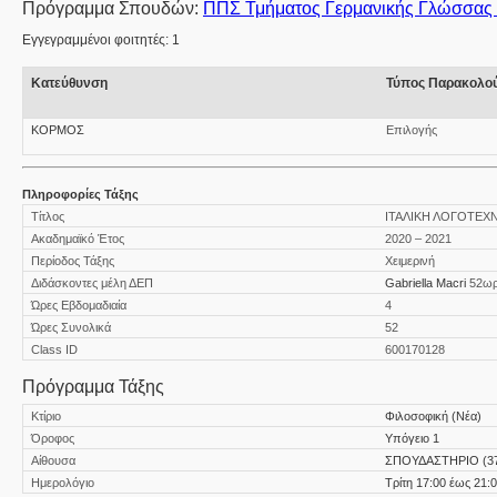
Πρόγραμμα Σπουδών:
ΠΠΣ Τμήματος Γερμανικής Γλώσσας κ
Εγγεγραμμένοι φοιτητές: 1
Κατεύθυνση
Τύπος Παρακολο
ΚΟΡΜΟΣ
Επιλογής
Πληροφορίες Τάξης
Τίτλος
ΙΤΑΛΙΚΗ ΛΟΓΟΤΕΧΝ
Ακαδημαϊκό Έτος
2020 – 2021
Περίοδος Τάξης
Χειμερινή
Διδάσκοντες μέλη ΔΕΠ
Gabriella Macri
52ω
Ώρες Εβδομαδιαία
4
Ώρες Συνολικά
52
Class ID
600170128
Πρόγραμμα Τάξης
Κτίριο
Φιλοσοφική (Νέα)
Όροφος
Υπόγειο 1
Αίθουσα
ΣΠΟΥΔΑΣΤΗΡΙΟ (3
Ημερολόγιο
Τρίτη 17:00 έως 21: