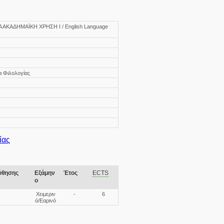
Α ΑΚΑΔΗΜΑΪΚΗ ΧΡΗΣΗ Ι / English Language
ι Φιλολογίας
ίας
ύθησης
Εξάμην
Έτος
ECTS
ο
Χειμεριν
-
6
ό/Εαρινό