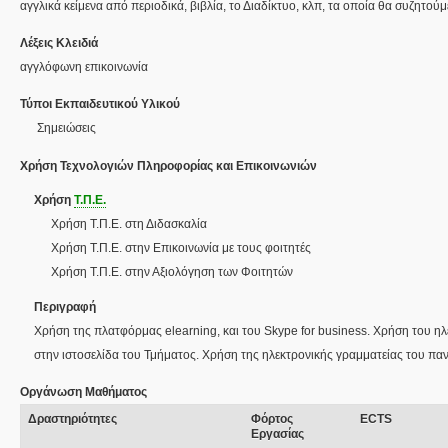
αγγλικά κείμενα από περιοδικά, βιβλία, το Διαδίκτυο, κλπ, τα οποία θα συζητούμ
Λέξεις Κλειδιά
αγγλόφωνη επικοινωνία
Τύποι Εκπαιδευτικού Υλικού
Σημειώσεις
Χρήση Τεχνολογιών Πληροφορίας και Επικοινωνιών
Χρήση
Τ.Π.Ε.
Χρήση Τ.Π.Ε. στη Διδασκαλία
Χρήση Τ.Π.Ε. στην Επικοινωνία με τους φοιτητές
Χρήση Τ.Π.Ε. στην Αξιολόγηση των Φοιτητών
Περιγραφή
Χρήση της πλατφόρμας elearning, και του Skype for business. Χρήση του η
στην ιστοσελίδα του Τμήματος. Χρήση της ηλεκτρονικής γραμματείας του παν
Οργάνωση Μαθήματος
Δραστηριότητες
Φόρτος
ECTS
Εργασίας