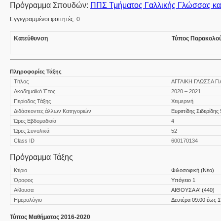
Πρόγραμμα Σπουδών:
ΠΠΣ Τμήματος Γαλλικής Γλώσσας και
Εγγεγραμμένοι φοιτητές: 0
Κατεύθυνση
Τύπος Παρακολο
Πληροφορίες Τάξης
Τίτλος
ΑΓΓΛΙΚΗ ΓΛΩΣΣΑ Γ
Ακαδημαϊκό Έτος
2020 – 2021
Περίοδος Τάξης
Χειμερινή
Διδάσκοντες άλλων Κατηγοριών
Ευριπίδης Σιδερίδης
Ώρες Εβδομαδιαία
4
Ώρες Συνολικά
52
Class ID
600170134
Πρόγραμμα Τάξης
Κτίριο
Φιλοσοφική (Νέα)
Όροφος
Υπόγειο 1
Αίθουσα
ΑΙΘΟΥΣΑ Α' (440)
Ημερολόγιο
Δευτέρα 09:00 έως 1
Τύπος Μαθήματος 2016-2020