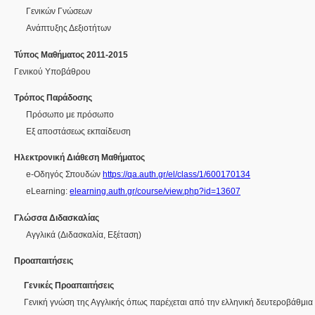
Γενικών Γνώσεων
Ανάπτυξης Δεξιοτήτων
Τύπος Μαθήματος 2011-2015
Γενικού Υποβάθρου
Τρόπος Παράδοσης
Πρόσωπο με πρόσωπο
Eξ απoστάσεως εκπαίδευση
Ηλεκτρονική Διάθεση Μαθήματος
e-Οδηγός Σπουδών
https://qa.auth.gr/el/class/1/600170134
eLearning:
elearning.auth.gr/course/view.php?id=13607
Γλώσσα Διδασκαλίας
Αγγλικά
(Διδασκαλία, Εξέταση)
Προαπαιτήσεις
Γενικές Προαπαιτήσεις
Γενική γνώση της Αγγλικής όπως παρέχεται από την ελληνική δευτεροβάθμια 