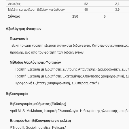
Διαλέξεις
52
2,1
Μελέτη και ανάλυση βιβλίων και άρθρων
98
3,9
Σύνολο
150
6
Αξιολόγηση Φοιτητών
Περιγραφή
Τελική τρίωρη γραπτή εξέταση πάνω στα διδαχθέντα. Κατόπιν συνεννοήσεως,
προσλήψεως από τον φοιτητή των διδαχθέντων.
Μέθοδοι Αξιολόγησης Φοιτητών
Γραπτή Εξέταση με Ερωτήσεις Σύντομης Απάντησης
(
Διαμορφωτική
,
Συμπ
Γραπτή Εξέταση με Ερωτήσεις Εκτεταμένης Απάντησης
(
Διαμορφωτική
,
Σ
Προφορική Εξέταση
(
Διαμορφωτική
,
Συμπερασματική
)
Βιβλιογραφία
Βιβλιογραφία μαθήματος (Εύδοξος)
April M. S. McMahon, Ιστορική Γλωσσολογία: Η θεωρία της γλωσσικής μεταβ
Επιπρόσθετη βιβλιογραφία για μελέτη
P.Trudgill, Sociolinguistics, Pelican./