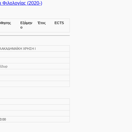
 Φιλολογίας (2020-)
ύθησης
Εξάμην
Έτος
ECTS
ο
ΙΑ ΑΚΑΔΗΜΑΪΚΗ ΧΡΗΣΗ Ι
52ωρ
3:00