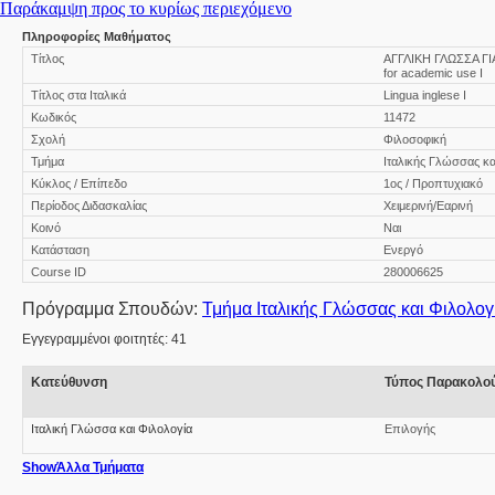
Παράκαμψη προς το κυρίως περιεχόμενο
Πληροφορίες Μαθήματος
Τίτλος
ΑΓΓΛΙΚΗ ΓΛΩΣΣΑ ΓΙ
for academic use I
Τίτλος στα Ιταλικά
Lingua inglese I
Κωδικός
11472
Σχολή
Φιλοσοφική
Τμήμα
Ιταλικής Γλώσσας κα
Κύκλος / Επίπεδο
1ος / Προπτυχιακό
Περίοδος Διδασκαλίας
Χειμερινή/Εαρινή
Κοινό
Ναι
Κατάσταση
Ενεργό
Course ID
280006625
Πρόγραμμα Σπουδών:
Τμήμα Ιταλικής Γλώσσας και Φιλολογ
Εγγεγραμμένοι φοιτητές: 41
Κατεύθυνση
Τύπος Παρακολο
Ιταλική Γλώσσα και Φιλολογία
Επιλογής
Show
Άλλα Τμήματα