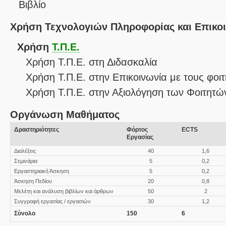
Βιβλίο
Χρήση Τεχνολογιών Πληροφορίας και Επικο
Χρήση
Τ.Π.Ε.
Χρήση Τ.Π.Ε. στη Διδασκαλία
Χρήση Τ.Π.Ε. στην Επικοινωνία με τους φοιτ
Χρήση Τ.Π.Ε. στην Αξιολόγηση των Φοιτητώ
Οργάνωση Μαθήματος
Δραστηριότητες
Φόρτος
ECTS
Εργασίας
Διαλέξεις
40
1,6
Σεμινάρια
5
0,2
Εργαστηριακή Άσκηση
5
0,2
Άσκηση Πεδίου
20
0,8
Μελέτη και ανάλυση βιβλίων και άρθρων
50
2
Συγγραφή εργασίας / εργασιών
30
1,2
Σύνολο
150
6