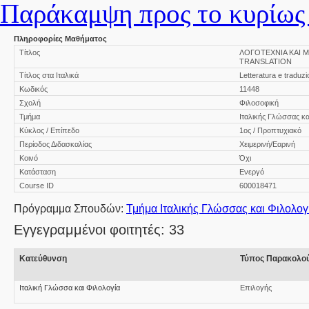
Παράκαμψη προς το κυρίως 
Πληροφορίες Μαθήματος
Τίτλος
ΛΟΓΟΤΕΧΝΙΑ ΚΑΙ 
TRANSLATION
Τίτλος στα Ιταλικά
Letteratura e traduz
Κωδικός
11448
Σχολή
Φιλοσοφική
Τμήμα
Ιταλικής Γλώσσας κα
Κύκλος / Επίπεδο
1ος / Προπτυχιακό
Περίοδος Διδασκαλίας
Χειμερινή/Εαρινή
Κοινό
Όχι
Κατάσταση
Ενεργό
Course ID
600018471
Πρόγραμμα Σπουδών:
Τμήμα Ιταλικής Γλώσσας και Φιλολογ
Εγγεγραμμένοι φοιτητές: 33
Κατεύθυνση
Τύπος Παρακολο
Ιταλική Γλώσσα και Φιλολογία
Επιλογής