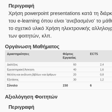
Περιγραφή
Χρήση powerpoint presentations κατά τη διάρ
του e-learning όπου είναι 'ανεβασμένο' το μάθη
το σχετικό υλικό Χρήση ηλεκτρονικής αλληλογ
των φοιτητών, κλπ.
Οργάνωση Μαθήματος
Δραστηριότητες
Φόρτος
ECTS
Εργασίας
Διαλέξεις
60
2,4
Εργαστηριακή Άσκηση
40
1,6
Μελέτη και ανάλυση βιβλίων και άρθρων
20
0,8
Εξετάσεις
30
1,2
Σύνολο
150
6
Αξιολόγηση Φοιτητών
Περιγραφή