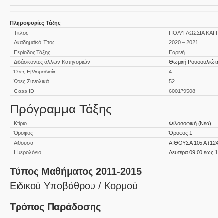
Πληροφορίες Τάξης
Τίτλος
ΠΟΛΥΓΛΩΣΣΙΑ ΚΑΙ 
Ακαδημαϊκό Έτος
2020 – 2021
Περίοδος Τάξης
Εαρινή
Διδάσκοντες άλλων Κατηγοριών
Θωμαή Ρουσουλιώτ
Ώρες Εβδομαδιαία
4
Ώρες Συνολικά
52
Class ID
600179508
Πρόγραμμα Τάξης
Κτίριο
Φιλοσοφική (Νέα)
Όροφος
Όροφος 1
Αίθουσα
ΑΙΘΟΥΣΑ 105 Α (124
Ημερολόγιο
Δευτέρα 09:00 έως 1
Τύπος Μαθήματος 2011-2015
Ειδικού Υποβάθρου / Κορμού
Τρόπος Παράδοσης