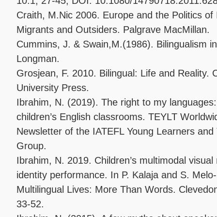
10:1, 27-45, DOI: 10.1080/14790718.2011.62
Craith, M.Nic 2006. Europe and the Politics of
Migrants and Outsiders. Palgrave MacMillan.
Cummins, J. & Swain,M.(1986). Bilingualism i
Longman.
Grosjean, F. 2010. Bilingual: Life and Reality
University Press.
Ibrahim, N. (2019). The right to my languages: 
children’s English classrooms. TEYLT Worldwi
Newsletter of the IATEFL Young Learners and 
Group.
Ibrahim, N. 2019. Children’s multimodal visual 
identity performance. In P. Kalaja and S. Melo-P
Multilingual Lives: More Than Words. Clevedon:
33-52.