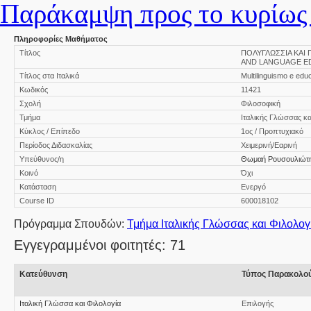
Παράκαμψη προς το κυρίως 
Πληροφορίες Μαθήματος
Τίτλος
ΠΟΛΥΓΛΩΣΣΙΑ ΚΑΙ 
AND LANGUAGE E
Τίτλος στα Ιταλικά
Multilinguismo e educ
Κωδικός
11421
Σχολή
Φιλοσοφική
Τμήμα
Ιταλικής Γλώσσας κα
Κύκλος / Επίπεδο
1ος / Προπτυχιακό
Περίοδος Διδασκαλίας
Χειμερινή/Εαρινή
Υπεύθυνος/η
Θωμαή Ρουσουλιώτ
Κοινό
Όχι
Κατάσταση
Ενεργό
Course ID
600018102
Πρόγραμμα Σπουδών:
Τμήμα Ιταλικής Γλώσσας και Φιλολογ
Εγγεγραμμένοι φοιτητές: 71
Κατεύθυνση
Τύπος Παρακολο
Ιταλική Γλώσσα και Φιλολογία
Επιλογής