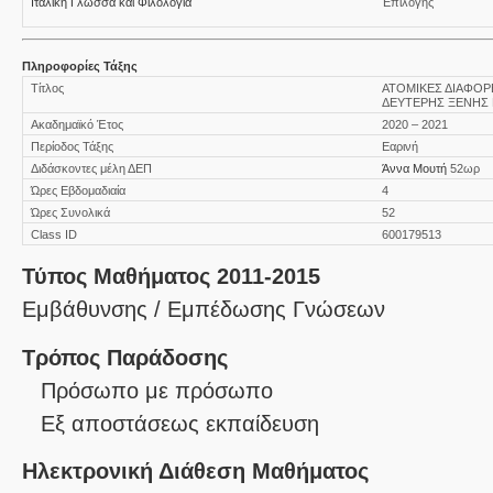
Ιταλική Γλώσσα και Φιλολογία
Επιλογής
Πληροφορίες Τάξης
Τίτλος
ΑΤΟΜΙΚΕΣ ΔΙΑΦΟ
ΔΕΥΤΕΡΗΣ ΞΕΝΗΣ 
Ακαδημαϊκό Έτος
2020 – 2021
Περίοδος Τάξης
Εαρινή
Διδάσκοντες μέλη ΔΕΠ
Άννα Μουτή
52ωρ
Ώρες Εβδομαδιαία
4
Ώρες Συνολικά
52
Class ID
600179513
Τύπος Μαθήματος 2011-2015
Εμβάθυνσης / Εμπέδωσης Γνώσεων
Τρόπος Παράδοσης
Πρόσωπο με πρόσωπο
Eξ απoστάσεως εκπαίδευση
Ηλεκτρονική Διάθεση Μαθήματος