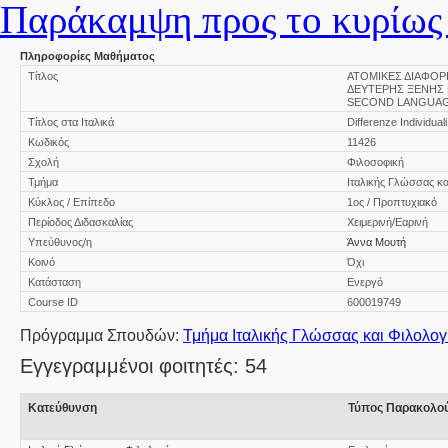
Παράκαμψη προς το κυρίως 
Πληροφορίες Μαθήματος
Τίτλος
ΑΤΟΜΙΚΕΣ ΔΙΑΦΟ
ΔΕΥΤΕΡΗΣ ΞΕΝΗΣ Γ
SECOND LANGUAGE
Τίτλος στα Ιταλικά
Differenze Individual
Κωδικός
11426
Σχολή
Φιλοσοφική
Τμήμα
Ιταλικής Γλώσσας κα
Κύκλος / Επίπεδο
1ος / Προπτυχιακό
Περίοδος Διδασκαλίας
Χειμερινή/Εαρινή
Υπεύθυνος/η
Άννα Μουτή
Κοινό
Όχι
Κατάσταση
Ενεργό
Course ID
600019749
Πρόγραμμα Σπουδών:
Τμήμα Ιταλικής Γλώσσας και Φιλολογ
Εγγεγραμμένοι φοιτητές: 54
Κατεύθυνση
Τύπος Παρακολο