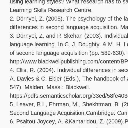
using learning styles? What research has to sa
Learning Skills Research Centre.
2. Dörnyei, Z. (2005). The psychology of the la
differences in second language acquisition. 
3. Dörnyei, Z. and P. Skehan (2003). Individua
language learning. In C. J. Doughty, & M. H. 
of second language acquisition (pp. 589-630). 
http://www.blackwellpublishing.com/conten
4. Ellis, R. (2004). Individual differences in s
A. Davies & C. Elder (Eds.), The handbook of ap
547). Malden, Mass.: Blackwell.
https://pdfs.semanticscholar.org/33ed/58fe
5. Leaver, B.L, Ehrman, M., Shekhtman, B. (2
Second Language Acquisition.Cambridge: Camb
6. Psaltou-Joycey, A. &Kantaridou, Z. (2009).P