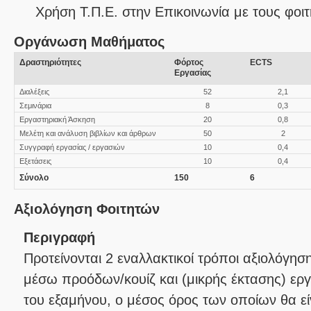
Χρήση Τ.Π.Ε. στην Επικοινωνία με τους φοιτ
Οργάνωση Μαθήματος
Δραστηριότητες
Φόρτος
ECTS
Εργασίας
Διαλέξεις
52
2,1
Σεμινάρια
8
0,3
Εργαστηριακή Άσκηση
20
0,8
Μελέτη και ανάλυση βιβλίων και άρθρων
50
2
Συγγραφή εργασίας / εργασιών
10
0,4
Εξετάσεις
10
0,4
Σύνολο
150
6
Αξιολόγηση Φοιτητών
Περιγραφή
Προτείνονται 2 εναλλακτικοί τρόποι αξιολόγησ
μέσω προόδων/κουίζ και (μικρής έκτασης) εργ
του εξαμήνου, ο μέσος όρος των οποίων θα είν