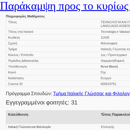
Παράκαμψη προς το κυρίως 
Πληροφορίες Μαθήματος
Τίτλος
ΤΕΧΝΟΛΟΓΙΑ ΚΑΙ 
LANGUAGE ASSES
Τίτλος στα Ιταλικά
Tecnologia e Valutazi
Κωδικός
11428
Σχολή
Φιλοσοφική
Τμήμα
Ιταλικής Γλώσσας κα
Κύκλος / Επίπεδο
1ος / Προπτυχιακό
Περίοδος Διδασκαλίας
Χειμερινή/Εαρινή
Υπεύθυνος/η
Άννα Μουτή
Κοινό
Όχι
Κατάσταση
Ενεργό
Course ID
600019751
Πρόγραμμα Σπουδών:
Τμήμα Ιταλικής Γλώσσας και Φιλολογ
Εγγεγραμμένοι φοιτητές: 31
Κατεύθυνση
Τύπος Παρακολο
Ιταλική Γλώσσα και Φιλολογία
Επιλογής