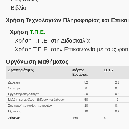
Βιβλίο
Χρήση Τεχνολογιών Πληροφορίας και Επικο
Χρήση
Τ.Π.Ε.
Χρήση Τ.Π.Ε. στη Διδασκαλία
Χρήση Τ.Π.Ε. στην Επικοινωνία με τους φοιτ
Οργάνωση Μαθήματος
Δραστηριότητες
Φόρτος
ECTS
Εργασίας
Διαλέξεις
52
2,1
Σεμινάρια
8
0,3
Εργαστηριακή Άσκηση
20
0,8
Μελέτη και ανάλυση βιβλίων και άρθρων
50
2
Συγγραφή εργασίας / εργασιών
10
0,4
Εξετάσεις
10
0,4
Σύνολο
150
6