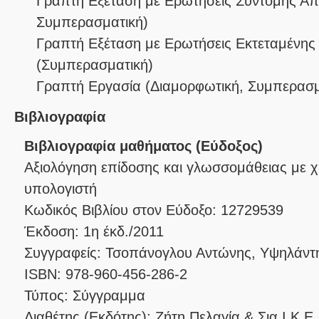
Γραπτή Εξέταση με Ερωτήσεις Σύντομης Α
Συμπερασματική
)
Γραπτή Εξέταση με Ερωτήσεις Εκτεταμένης
(
Συμπερασματική
)
Γραπτή Εργασία
(
Διαμορφωτική
,
Συμπερασμ
Βιβλιογραφία
Βιβλιογραφία μαθήματος (Εύδοξος)
Αξιολόγηση επίδοσης και γλωσσομάθειας με χ
υπολογιστή
Κωδικός Βιβλίου στον Εύδοξο: 12729539
Έκδοση: 1η έκδ./2011
Συγγραφείς: Τσοπάνογλου Αντώνης, Υψηλάντ
ISBN: 978-960-456-286-2
Τύπος: Σύγγραμμα
Διαθέτης (Εκδότης): Ζήτη Πελαγία & Σια Ι.Κ.Ε.