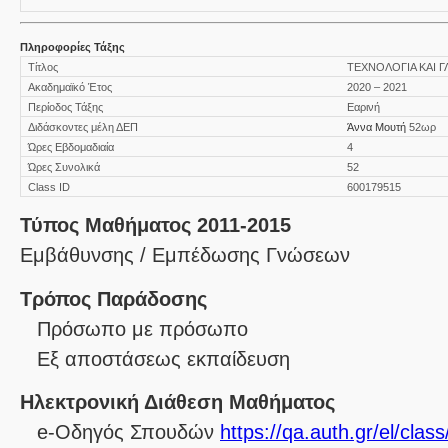
Πληροφορίες Τάξης
Τίτλος
ΤΕΧΝΟΛΟΓΙΑ ΚΑΙ 
Ακαδημαϊκό Έτος
2020 – 2021
Περίοδος Τάξης
Εαρινή
Διδάσκοντες μέλη ΔΕΠ
Άννα Μουτή
52ωρ
Ώρες Εβδομαδιαία
4
Ώρες Συνολικά
52
Class ID
600179515
Τύπος Μαθήματος 2011-2015
Εμβάθυνσης / Εμπέδωσης Γνώσεων
Τρόπος Παράδοσης
Πρόσωπο με πρόσωπο
Eξ απoστάσεως εκπαίδευση
Ηλεκτρονική Διάθεση Μαθήματος
e-Οδηγός Σπουδών
https://qa.auth.gr/el/cla