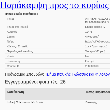
Παράκαμψη προς το κυρίως 
Πληροφορίες Μαθήματος
Τίτλος
ΑΓΓΛΙΚΗ ΓΛΩΣΣΑ ΓΙ
for academic use IV
Τίτλος στα Ιταλικά
Lingua inglese IV
Κωδικός
11475
Σχολή
Φιλοσοφική
Τμήμα
Ιταλικής Γλώσσας κα
Κύκλος / Επίπεδο
1ος / Προπτυχιακό
Περίοδος Διδασκαλίας
Χειμερινή/Εαρινή
Κοινό
Ναι
Κατάσταση
Ενεργό
Course ID
280007810
Πρόγραμμα Σπουδών:
Τμήμα Ιταλικής Γλώσσας και Φιλολογ
Εγγεγραμμένοι φοιτητές: 26
Κατεύθυνση
Τύπος Παρακολο
Ιταλική Γλώσσα και Φιλολογία
Επιλογής