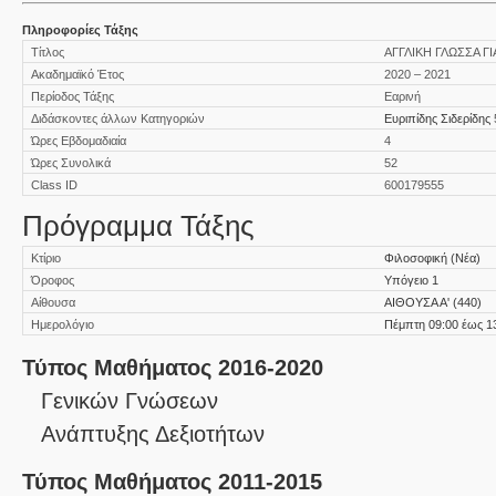
Πληροφορίες Τάξης
Τίτλος
ΑΓΓΛΙΚΗ ΓΛΩΣΣΑ Γ
Ακαδημαϊκό Έτος
2020 – 2021
Περίοδος Τάξης
Εαρινή
Διδάσκοντες άλλων Κατηγοριών
Ευριπίδης Σιδερίδης
Ώρες Εβδομαδιαία
4
Ώρες Συνολικά
52
Class ID
600179555
Πρόγραμμα Τάξης
Κτίριο
Φιλοσοφική (Νέα)
Όροφος
Υπόγειο 1
Αίθουσα
ΑΙΘΟΥΣΑ Α' (440)
Ημερολόγιο
Πέμπτη 09:00 έως 1
Τύπος Μαθήματος 2016-2020
Γενικών Γνώσεων
Ανάπτυξης Δεξιοτήτων
Τύπος Μαθήματος 2011-2015