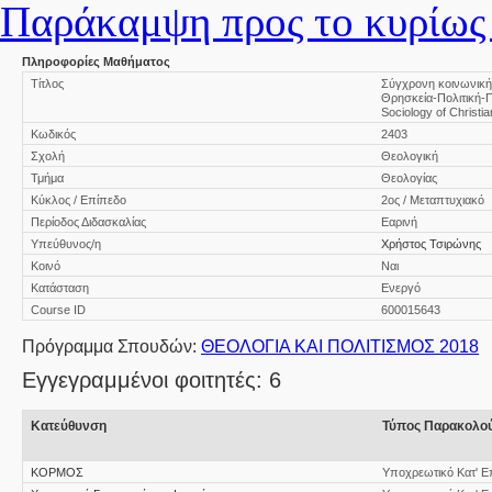
Παράκαμψη προς το κυρίως 
Πληροφορίες Μαθήματος
Τίτλος
Σύγχρονη κοινωνική 
Θρησκεία-Πολιτική-Π
Sociology of Christian
Κωδικός
2403
Σχολή
Θεολογική
Τμήμα
Θεολογίας
Κύκλος / Επίπεδο
2ος / Μεταπτυχιακό
Περίοδος Διδασκαλίας
Εαρινή
Υπεύθυνος/η
Χρήστος Τσιρώνης
Κοινό
Ναι
Κατάσταση
Ενεργό
Course ID
600015643
Πρόγραμμα Σπουδών:
ΘΕΟΛΟΓΙΑ ΚΑΙ ΠΟΛΙΤΙΣΜΟΣ 2018
Εγγεγραμμένοι φοιτητές: 6
Κατεύθυνση
Τύπος Παρακολο
ΚΟΡΜΟΣ
Υποχρεωτικό Κατ' Ε