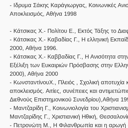
- Ιδρυμα Σάκης Καράγιωργας, Κοινωνικές Ανισ
Αποκλεισμός, Αθήνα 1998
- Κάτσικας X.- Πολίτου E., Εκτός Τάξης το Δι
- Κάτσικας X.- Καβαδίας Γ., Η ελληνική Εκπαί
2000, Αθήνα 1996.
- Κάτσικας X.- Καββαδίας Γ., Η Ανισότητα στ
Εξέλιξη των Ευκαιριών Πρόσβασης στην Ελλη
2000), Αθήνα 2000
- ΚωνσταντίνουX., Πλειός , Σχολική αποτυχία 
αποκλεισμός. Αιτίες, συνέπειες και αντιμετώπι
Διεθνούς Επιστημονικού Συνεδρίου),Αθήνα 19
- Μαντζαρίδη Γ., Κοινωνιολογία του Χριστιανι
Μαντζαρίδης Γ., Χριστιανική Ηθική, Θεσσαλονί
- Πετρονώτη M., Η Φιλανθρωπία και η αρωγή 