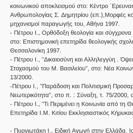
κοινωνικού αποκλεισμού στο: Κέντρο `Ερευν
Ανθρωπολογίας Σ. Δημητρίου (επ.),Μορφές κο
μηχανισμοί παραγωγής του, Αθήνα 1997.
- Πέτρου I., Ορθόδοξη θεολογία και σύγχρον
στο: Επιστημονική επετηρίδα θεολογικής σχολή
Θεσσαλονίκη 1997.
- Πέτρου I., "Δικαιοσύνη και Αλληλεγγύη . Όψε
Στοχασμού του Μ. Βασιλείου", στο: Νέα Κοινων
13/2000.
-Πέτρου I., "Παράδοση και Πολιτισμική Προσα
Νεωτερικότητα", στο π. : Σύναξη, τ. 75/2000, σ
- Πέτρου I., "Τι Περιμένει η Κοινωνία από τη 
Επετηρίδα Ι.Μ. Κιτίου Εκκλησιαστικός Κήρυκας
- Πυργιωτάκη I., Ειδική Αγωγή στην Ελλάδα. Ι