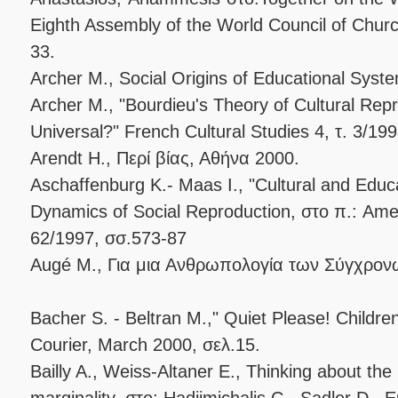
Eighth Assembly of the World Council of Chu
33.
Archer M., Social Origins of Educational Sys
Archer M., "Bourdieu's Theory of Cultural Rep
Universal?" French Cultural Studies 4, τ. 3/19
Arendt H., Περί βίας, Αθήνα 2000.
Aschaffenburg K.- Maas I., "Cultural and Educ
Dynamics of Social Reproduction, στο π.: Ame
62/1997, σσ.573-87
Augé M., Για μια Ανθρωπολογία των Σύγχρο
Bacher S. - Beltran M.," Quiet Please! Child
Courier, March 2000, σελ.15.
Bailly A., Weiss-Altaner E., Thinking about th
marginality, στο: Hadjimichalis C.- Sadler D.,