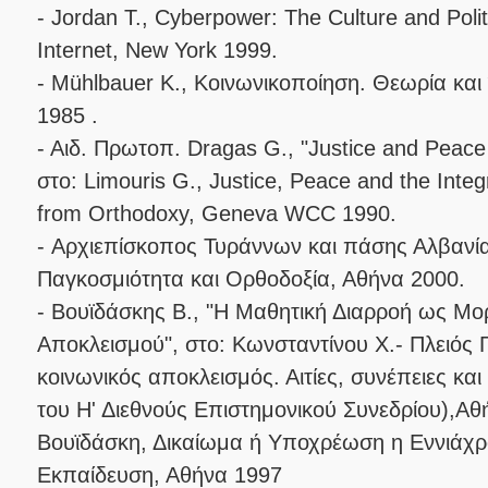
- Jordan T., Cyberpower: The Culture and Poli
Internet, New York 1999.
- Mühlbauer K., Κοινωνικοποίηση. Θεωρία κα
1985 .
- Αιδ. Πρωτοπ. Dragas G., "Justice and Peace 
στο: Limouris G., Justice, Peace and the Integr
from Orthodoxy, Geneva WCC 1990.
- Αρχιεπίσκοπος Τυράννων και πάσης Αλβανί
Παγκοσμιότητα και Ορθοδοξία, Αθήνα 2000.
- Βουϊδάσκης B., "Η Μαθητική Διαρροή ως Μο
Αποκλεισμού", στο: Κωνσταντίνου X.- Πλειός Γ
κοινωνικός αποκλεισμός. Αιτίες, συνέπειες κα
του Η' Διεθνούς Επιστημονικού Συνεδρίου),Αθ
Βουϊδάσκη, Δικαίωμα ή Υποχρέωση η Εννιάχ
Εκπαίδευση, Αθήνα 1997