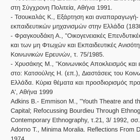
στη Σύγχρονη Πολιτεία, Αθήνα 1991.
- Τσουκαλάς K., Εξάρτηση και αναπαραγωγή-
εκπαιδευτικών μηχανισμών στην Ελλάδα (183
- Φραγκουδάκη Α., "Οικογενειακές Επενδυτικ
και των μη Φτωχών και Εκπαιδευτικές Ανισότη
Κοινωνικών Ερευνών, τ. 75/1985.
- Χρυσάκης M., "Κοινωνικός Αποκλεισμός και ε
στο: Κατσούλης H. (επ.), Διαστάσεις του Κοι
Ελλάδα. Κύρια θέματα και προσδιορισμός προτ
Α', Αθήνα 1999
Adkins B.- Emmison M., "Youth Theatre and the 
Capital; Refocussing Bourdieu Through Ethnogr
Contemporary Ethnography, τ.21, 3/ 1992, σσ.
Adorno Τ., Minima Moralia. Reflections From
1974.