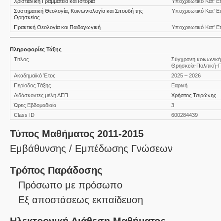
Χριστιανική Γραμματεία και Ιστορία
Υποχρεωτικό Κατ' Ε
Συστηματική Θεολογία, Κοινωνιολογία και Σπουδή της
Υποχρεωτικό Κατ' Ε
Θρησκείας
Πρακτική Θεολογία και Παιδαγωγική
Υποχρεωτικό Κατ' Ε
Πληροφορίες Τάξης
Τίτλος
Σύγχρονη κοινωνική 
Θρησκεία-Πολιτική-Π
Ακαδημαϊκό Έτος
2025 – 2026
Περίοδος Τάξης
Εαρινή
Διδάσκοντες μέλη ΔΕΠ
Χρήστος Τσιρώνης
Ώρες Εβδομαδιαία
3
Class ID
600284439
Τύπος Μαθήματος 2011-2015
Εμβάθυνσης / Εμπέδωσης Γνώσεων
Τρόπος Παράδοσης
Πρόσωπο με πρόσωπο
Eξ απoστάσεως εκπαίδευση