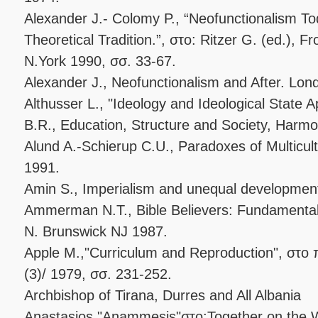
Alexander J.- Colomy P., “Neofunctionalism To
Theoretical Tradition.”, στο: Ritzer G. (ed.), Fr
N.York 1990, σσ. 33-67.
Alexander J., Neofunctionalism and After. Lon
Althusser L., "Ideology and Ideological State 
B.R., Education, Structure and Society, Harm
Alund A.-Schierup C.U., Paradoxes of Multicul
1991.
Amin S., Imperialism and unequal development
Ammerman N.T., Bible Believers: Fundamentali
N. Brunswick NJ 1987.
Apple M.,"Curriculum and Reproduction", στο π.
(3)/ 1979, σσ. 231-252.
Archbishop of Tirana, Durres and All Albania
Anastasios,"Anammesis"στο:Together on the Wa