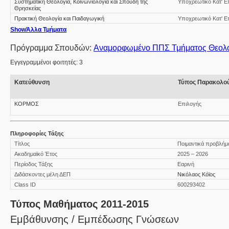
Συστηματική Θεολογία, Κοινωνιολογία και Σπουδή της
Υποχρεωτικό Κατ' Ε
Θρησκείας
Πρακτική Θεολογία και Παιδαγωγική
Υποχρεωτικό Κατ' Ε
Show
Άλλα Τμήματα
Πρόγραμμα Σπουδών:
Εγγεγραμμένοι φοιτητές: 3
Κατεύθυνση
Τύπος Παρακολο
ΚΟΡΜΟΣ
Επιλογής
Πληροφορίες Τάξης
Τίτλος
Ποιμαντικά προβλήμα
Ακαδημαϊκό Έτος
2025 – 2026
Περίοδος Τάξης
Εαρινή
Διδάσκοντες μέλη ΔΕΠ
Νικόλαος Κόϊος
Class ID
600293402
Τύπος Μαθήματος 2011-2015
Εμβάθυνσης / Εμπέδωσης Γνώσεων