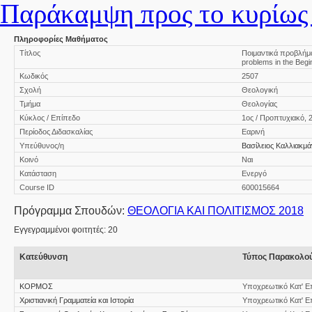
Παράκαμψη προς το κυρίως 
Πληροφορίες Μαθήματος
Τίτλος
Ποιμαντικά προβλήματ
problems in the Begin
Κωδικός
2507
Σχολή
Θεολογική
Τμήμα
Θεολογίας
Κύκλος / Επίπεδο
1ος / Προπτυχιακό, 
Περίοδος Διδασκαλίας
Εαρινή
Υπεύθυνος/η
Βασίλειος Καλλιακμ
Κοινό
Ναι
Κατάσταση
Ενεργό
Course ID
600015664
Πρόγραμμα Σπουδών:
ΘΕΟΛΟΓΙΑ ΚΑΙ ΠΟΛΙΤΙΣΜΟΣ 2018
Εγγεγραμμένοι φοιτητές: 20
Κατεύθυνση
Τύπος Παρακολο
ΚΟΡΜΟΣ
Υποχρεωτικό Κατ' Ε
Χριστιανική Γραμματεία και Ιστορία
Υποχρεωτικό Κατ' Ε