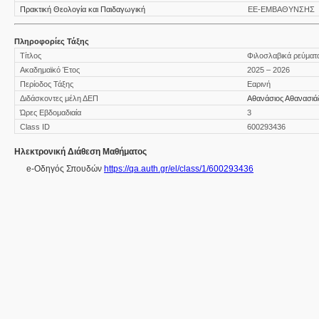
Πρακτική Θεολογία και Παιδαγωγική
ΕΕ-ΕΜΒΑΘΥΝΣΗΣ
Πληροφορίες Τάξης
Τίτλος
Φιλοσλαβικά ρεύματα
Ακαδημαϊκό Έτος
2025 – 2026
Περίοδος Τάξης
Εαρινή
Διδάσκοντες μέλη ΔΕΠ
Αθανάσιος Αθανασιά
Ώρες Εβδομαδιαία
3
Class ID
600293436
Ηλεκτρονική Διάθεση Μαθήματος
e-Οδηγός Σπουδών
https://qa.auth.gr/el/class/1/600293436