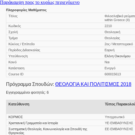
Παράκαμψη προς το κυρίως περιεχόμενο
Πληροφορίες Μαθήματος
Τίτλος
Φιλοσλαβικά ρεύματα
within Greece (II)
Κωδικός
2210
Σχολή
Θεολογική
Τμήμα
Θεολογίας
Κύκλος / Επίπεδο
2ος / Μεταπτυχιακό
Περίοδος Διδασκαλίας
Εαρινή
Υπεύθυνος/η
Ελένη Οικονόμου
Κοινό
Ναι
Κατάσταση
Ενεργό
Course ID
600015613
Πρόγραμμα Σπουδών:
ΘΕΟΛΟΓΙΑ ΚΑΙ ΠΟΛΙΤΙΣΜΟΣ 2018
Εγγεγραμμένοι φοιτητές: 6
Κατεύθυνση
Τύπος Παρακολο
ΚΟΡΜΟΣ
Υποχρεωτικό
Χριστιανική Γραμματεία και Ιστορία
ΥΕ-ΕΜΒΑΘΥΝΣΗΣ
Συστηματική Θεολογία, Κοινωνιολογία και Σπουδή της
ΕΕ-ΕΜΒΑΘΥΝΣΗΣ
Θρησκείας