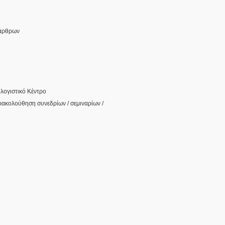
 άρθρων
λογιστικό Κέντρο
αρακολούθηση συνεδρίων / σεμιναρίων /