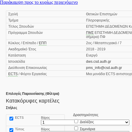
Παράκαμψη προς το κυρίως περιεχόμενο
Σχολή
Θετικών Επιστημών
Τμήμα
Πληροφορικής
Τίτλος Σπουδών
ΕΠΙΣΤΗΜΗ ΔΕΔΟΜΕΝΩΝ ΚΑ
Πρόγραμμα Σπουδών
ΠΜΣ
ΕΠΙΣΤΗΜΗ ΔΕΔΟΜΕΝΩΝ
σήμερα) ΠΦ
Κύκλος / Επίπεδο /
ΕΠΠ
2ος / Μεταπτυχιακό / 7
Ακαδημαϊκό Έτος
2018 - 2019
Κατάσταση
Ενεργό
Ιστοσελίδα
dws.csd.auth.gr
Διεύθυνση Επικοινωνίας
pms_info@csd.auth.gr
ECTS
/ Φόρτο Εργασίας
Μια μονάδα ECTS αντιστοιχε
Επιλογές Παρουσίασης (Φίλτρα)
Κατακόρυφες καρτέλες
Στήλες
Δραστηριότητες
ECTS
Βάρος
Διαλέξεις
Σεμινάρια
Τύπος
Βάρος