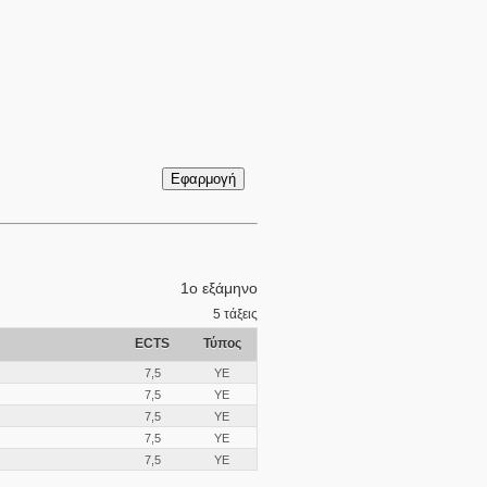
1ο εξάμηνο
5
τάξεις
ECTS
Τύπος
7,5
ΥΕ
7,5
ΥΕ
7,5
ΥΕ
7,5
ΥΕ
7,5
ΥΕ