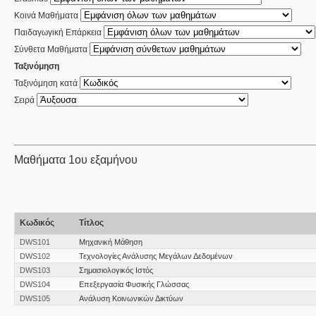
Κοινά Μαθήματα
Παιδαγωγική Επάρκεια
Σύνθετα Μαθήματα
Ταξινόμηση
Ταξινόμηση κατά
Σειρά
Μαθήματα 1ου εξαμήνου
Κωδικός
Τίτλος
DWS101
Μηχανική Μάθηση
DWS102
Τεχνολογίες Ανάλυσης Μεγάλων Δεδομένων
DWS103
Σημασιολογικός Ιστός
DWS104
Επεξεργασία Φυσικής Γλώσσας
DWS105
Ανάλυση Κοινωνικών Δικτύων