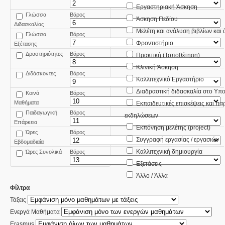
Εργαστηριακή Άσκηση
Γλώσσα
Βάρος
Άσκηση Πεδίου
Διδασκαλίας
Μελέτη και ανάλυση βιβλίων και
Γλώσσα
Βάρος
Φροντιστήριο
Εξέτασης
Δραστηριότητες
Βάρος
Πρακτική (Τοποθέτηση)
Κλινική Άσκηση
Διδάσκοντες
Βάρος
Καλλιτεχνικό Εργαστήριο
Διαδραστική διδασκαλία στο Υπο
Κοινά
Βάρος
Μαθήματα
Εκπαιδευτικές επισκέψεις και π
Παιδαγωγική
Βάρος
εκδηλώσεων
Επάρκεια
Εκπόνηση μελέτης (project)
Ώρες
Βάρος
Συγγραφή εργασίας / εργασιών
Εβδομαδιαία
Καλλιτεχνική δημιουργία
Ώρες Συνολικά
Βάρος
Εξετάσεις
Άλλο / Άλλα
Φίλτρα
Τάξεις
Ενεργά Μαθήματα
Erasmus