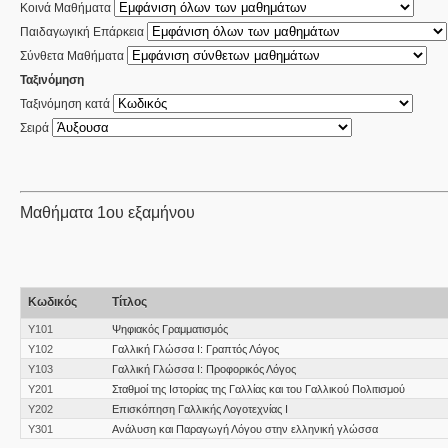
Κοινά Μαθήματα
Παιδαγωγική Επάρκεια
Σύνθετα Μαθήματα
Ταξινόμηση
Ταξινόμηση κατά
Σειρά
Μαθήματα 1ου εξαμήνου
Κωδικός
Τίτλος
Υ101
Ψηφιακός Γραμματισμός
Υ102
Γαλλική Γλώσσα I: Γραπτός Λόγος
Υ103
Γαλλική Γλώσσα I: Προφορικός Λόγος
Υ201
Σταθμοί της Ιστορίας της Γαλλίας και του Γαλλικού Πολιτισμού
Υ202
Επισκόπηση Γαλλικής Λογοτεχνίας Ι
Υ301
Ανάλυση και Παραγωγή Λόγου στην ελληνική γλώσσα