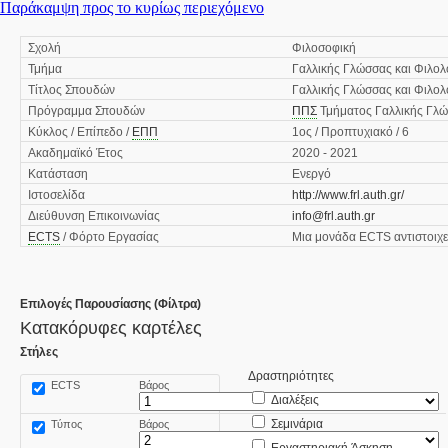
Παράκαμψη προς το κυρίως περιεχόμενο
Σχολή
Φιλοσοφική
Τμήμα
Γαλλικής Γλώσσας και Φιλολ
Τίτλος Σπουδών
Γαλλικής Γλώσσας και Φιλολ
Πρόγραμμα Σπουδών
ΠΠΣ
Τμήματος Γαλλικής Γλώσ
Κύκλος / Επίπεδο /
ΕΠΠ
1ος / Προπτυχιακό / 6
Ακαδημαϊκό Έτος
2020 - 2021
Κατάσταση
Ενεργό
Ιστοσελίδα
http://www.frl.auth.gr/
Διεύθυνση Επικοινωνίας
info@frl.auth.gr
ECTS
/ Φόρτο Εργασίας
Μια μονάδα ECTS αντιστοιχε
Επιλογές Παρουσίασης (Φίλτρα)
Κατακόρυφες καρτέλες
Στήλες
Δραστηριότητες
ECTS
Βάρος
Διαλέξεις
Σεμινάρια
Τύπος
Βάρος