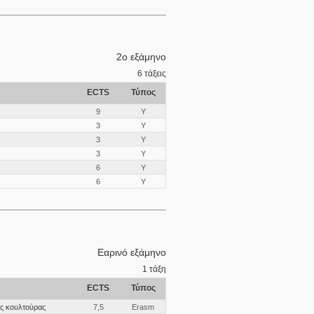
2ο εξάμηνο
6
τάξεις
ECTS
Τύπος
9
Υ
3
Υ
3
Υ
3
Υ
6
Υ
6
Υ
Εαρινό εξάμηνο
1
τάξη
ECTS
Τύπος
ής κουλτούρας
7,5
Erasm