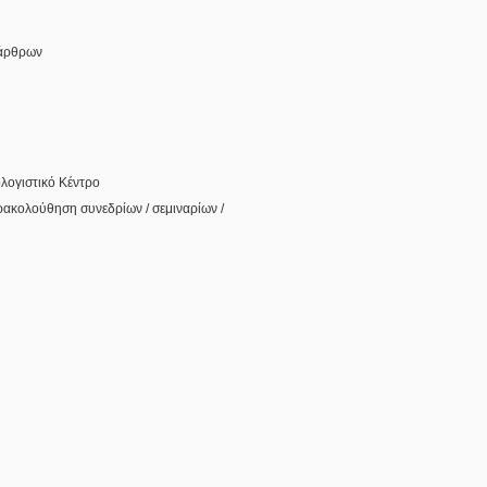
 άρθρων
λογιστικό Κέντρο
αρακολούθηση συνεδρίων / σεμιναρίων /