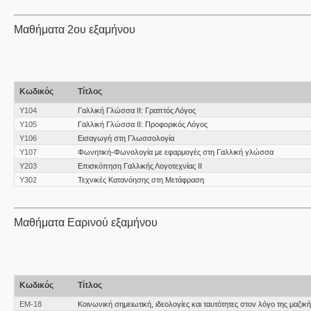
Μαθήματα 2ου εξαμήνου
Κωδικός
Τίτλος
Υ104
Γαλλική Γλώσσα II: Γραπτός Λόγος
Υ105
Γαλλική Γλώσσα II: Προφορικός Λόγος
Υ106
Εισαγωγή στη Γλωσσολογία
Υ107
Φωνητική-Φωνολογία με εφαρμογές στη Γαλλική γλώσσα
Υ203
Επισκόπηση Γαλλικής Λογοτεχνίας ΙΙ
Υ302
Τεχνικές Κατανόησης στη Μετάφραση
Μαθήματα Εαρινού εξαμήνου
Κωδικός
Τίτλος
ΕΜ-18
Κοινωνική σημειωτική, ιδεολογίες και ταυτότητες στον λόγο της μαζικ