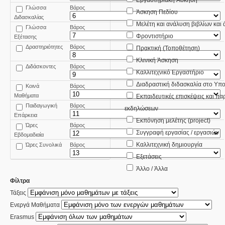
Εργαστηριακή Άσκηση
Γλώσσα
Βάρος
Άσκηση Πεδίου
Διδασκαλίας
Μελέτη και ανάλυση βιβλίων και
Γλώσσα
Βάρος
Φροντιστήριο
Εξέτασης
Δραστηριότητες
Βάρος
Πρακτική (Τοποθέτηση)
Κλινική Άσκηση
Διδάσκοντες
Βάρος
Καλλιτεχνικό Εργαστήριο
Διαδραστική διδασκαλία στο Υπο
Κοινά
Βάρος
Μαθήματα
Εκπαιδευτικές επισκέψεις και π
Παιδαγωγική
Βάρος
εκδηλώσεων
Επάρκεια
Εκπόνηση μελέτης (project)
Ώρες
Βάρος
Συγγραφή εργασίας / εργασιών
Εβδομαδιαία
Καλλιτεχνική δημιουργία
Ώρες Συνολικά
Βάρος
Εξετάσεις
Άλλο / Άλλα
Φίλτρα
Τάξεις
Ενεργά Μαθήματα
Erasmus