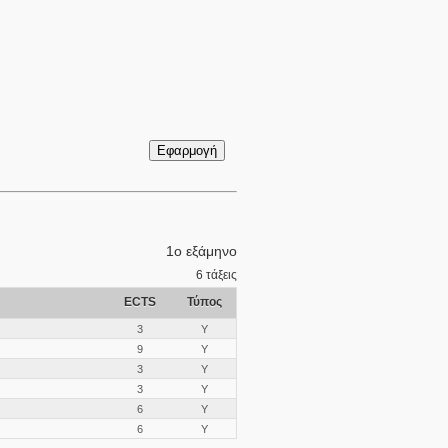
1ο εξάμηνο
6
τάξεις
ECTS
Τύπος
3
Υ
9
Υ
3
Υ
3
Υ
6
Υ
6
Υ