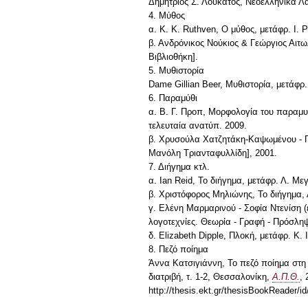
Δημήτριος Σ. Λουκάτος, Νεοελληνικά Λ
4. Μύθος
α. Κ. Κ. Ruthven, Ο μύθος, μετάφρ. I.
β. Ανδρόνικος Νούκιος & Γεώργιος Αιτ
Βιβλιοθήκη].
5. Μυθιστορία
Dame Gillian Beer, Μυθιστορία, μετάφρ
6. Παραμύθι
α. Β. Γ. Προπ, Μορφολογία του παραμυθ
τελευταία ανατύπ. 2009.
β. Χρυσούλα Χατζητάκη-Καψωμένου - Γ.
Μανόλη Τριανταφυλλίδη], 2001.
7. Διήγημα κτλ.
α. Ian Reid, Το διήγημα, μετάφρ. Λ. Μ
β. Χριστόφορος Μηλιώνης, Το διήγημα,
γ. Ελένη Μαρμαρινού - Σοφία Ντενίση (ε
λογοτεχνίες. Θεωρία - Γραφή - Πρόσλη
δ. Elizabeth Dipple, Πλοκή, μετάφρ. Κ.
8. Πεζό ποίημα
Άννα Κατσιγιάννη, Το πεζό ποίημα στη 
διατριβή, τ. 1-2, Θεσσαλονίκη,
Α.Π.Θ.
, 
http://thesis.ekt.gr/thesisBookReader/