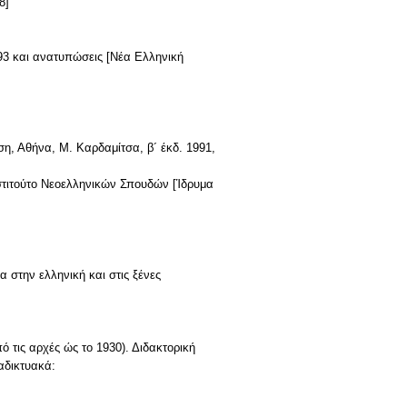
8]
993 και ανατυπώσεις [Νέα Ελληνική
ση, Αθήνα, Μ. Καρδαμίτσα, β´ έκδ. 1991,
στιτούτο Νεοελληνικών Σπουδών [Ίδρυμα
α στην ελληνική και στις ξένες
ό τις αρχές ώς το 1930). Διδακτορική
ιαδικτυακά: