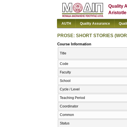
Quality 
Aristotl
AUTH
Quality Assurance
Qual
PROSE: SHORT STORIES (WO
Course Information
Title
Code
Faculty
School
Cycle / Level
Teaching Period
Coordinator
Common
Status