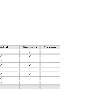
vidual
Teamwork
Erasmus
✓
✓
✓
✓
✓
✓
✓
✓
✓
✓
✓