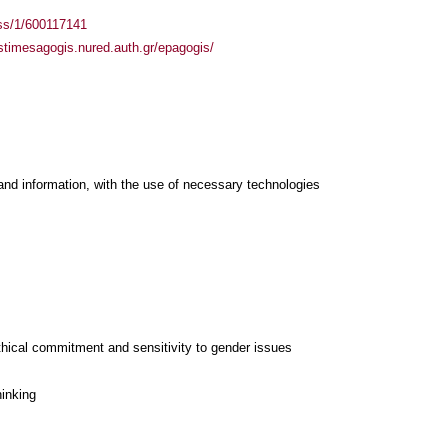
ass/1/600117141
istimesagogis.nured.auth.gr/epagogis/
and information, with the use of necessary technologies
thical commitment and sensitivity to gender issues
hinking