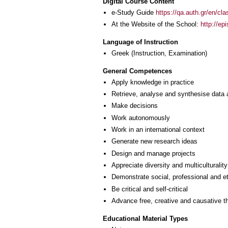
Digital Course Content
e-Study Guide
https://qa.auth.gr/en/cl
At the Website of the School:
http://ep
Language of Instruction
Greek
(Instruction, Examination)
General Competences
Apply knowledge in practice
Retrieve, analyse and synthesise data 
Make decisions
Work autonomously
Work in an international context
Generate new research ideas
Design and manage projects
Appreciate diversity and multiculturality
Demonstrate social, professional and e
Be critical and self-critical
Advance free, creative and causative t
Educational Material Types