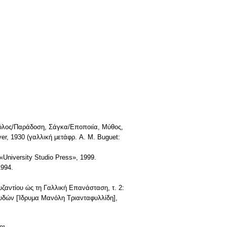
Θρύλος/Παράδοση, Σάγκα/Eποποιία, Μύθος,
r, 1930 (γαλλική μετάφρ. A. M. Buguet:
«University Studio Press», 1999.
1994.
υζαντίου ώς τη Γαλλική Eπανάσταση, τ. 2:
ουδών [Ίδρυμα Mανόλη Tριανταφυλλίδη],