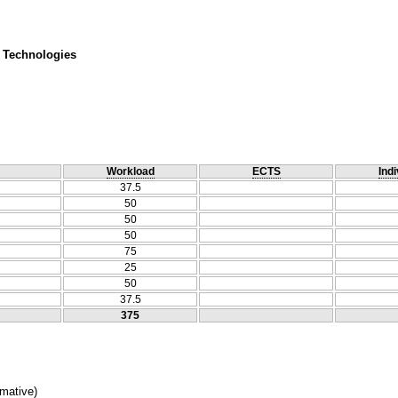
 Technologies
Workload
ECTS
Indi
37.5
50
50
50
75
25
50
37.5
375
mative
)