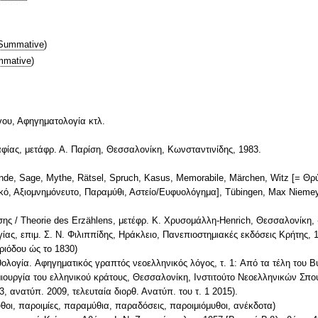
Summative
)
mative
)
γου, Αφηγηματολογία κτλ.
ραφίας, μετάφρ. Α. Παρίση, Θεσσαλονίκη, Κωνσταντινίδης, 1983.
gende, Sage, Mythe, Rätsel, Spruch, Kasus, Memorabile, Märchen, Witz [= 
κό, Αξιομνημόνευτο, Παραμύθι, Αστείο/Ευφυολόγημα], Τübingen, Max Niemeye
σης / Theorie des Erzählens, μετέφρ. Κ. Χρυσομάλλη-Henrich, Θεσσαλονίκη, 
ίας, επιμ. Σ. Ν. Φιλιππίδης, Ηράκλειο, Πανεπιοστημιακές εκδόσεις Κρήτης, 
ριόδου ώς το 1830)
λογία. Aφηγηματικός γραπτός νεοελληνικός λόγος, τ. 1: Aπό τα τέλη του B
ουργία του ελληνικού κράτους, Θεσσαλονίκη, Iνστιτούτο Nεοελληνικών Σπ
, ανατύπ. 2009, τελευταία διορθ. Ανατύπ. του τ. 1 2015).
ύθοι, παροιμίες, παραμύθια, παραδόσεις, παροιμιόμυθοι, ανέκδοτα)