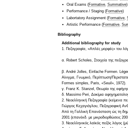
Oral Exams
(
Formative
,
Summative
)
Performance / Staging
(
Formative
)
Labortatory Assignment
(
Formative
,
Artistic Performance
(
Formative
,
Sum
Bibliography
Additional bibliography for study
1. Πεζογραφία, «Απλές μορφές» του λό
α. Robert Scholes, Στοιχεία της πεζογ
β. André Jolles, Einfache Formen. Lé
Αίνιγμα, Γνωμικό, Περίπτωση/Περιστατι
Formes simples, Paris, «Seuil», 1972).
γ. Franz K. Stanzel, Θεωρία της αφήγη
δ. Massimo Peri, Δοκίμια αφηγηματολογ
2. Νεοελληνική Πεζογραφία (κείμενα πε
Γιώργος Κεχαγιόγλου, Πεζογραφική Aνθο
Aπό τη Γαλλική Eπανάσταση ώς τη δημι
2001 (επανέκδ. με μικροδιορθώσεις 2003
3. Νεοελληνικός λαϊκός πεζός λόγος (μ