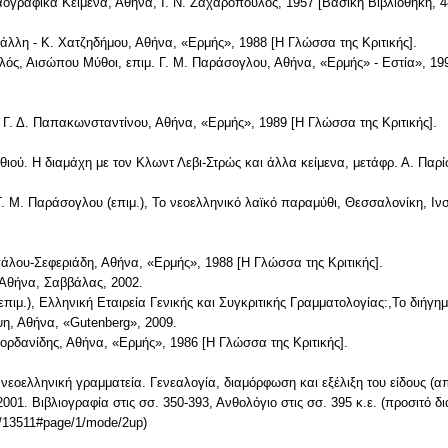
αογραφικά Κείμενα, Αθήνα, Ι. Ν. Ζαχαρόπουλος, 1957 [Βασική Βιβλιοθήκη, 4
 Ράλλη - Κ. Χατζηδήμου, Αθήνα, «Ερμής», 1988 [Η Γλώσσα της Κριτικής].
ωλός, Αισώπου Μύθοι, επιμ. Γ. Μ. Παράσογλου, Αθήνα, «Ερμής» - Εστία», 1
. Γ. Δ. Παπακωνσταντίνου, Αθήνα, «Ερμής», 1989 [Η Γλώσσα της Κριτικής].
ιού. Η διαμάχη με τον Κλωντ Λεβι-Στρώς και άλλα κείμενα, μετάφρ. Α. Παρί
 Μ. Παράσογλου (επιμ.), Το νεοελληνικό λαϊκό παραμύθι, Θεσσαλονίκη, Ιν
εγάλου-Σεφεριάδη, Αθήνα, «Ερμής», 1988 [Η Γλώσσα της Κριτικής].
 Αθήνα, Σαββάλας, 2002.
πιμ.), Ελληνική Εταιρεία Γενικής και Συγκριτικής Γραμματολογίας:,Το διήγημ
ψη, Αθήνα, «Gutenberg», 2009.
 Ιορδανίδης, Αθήνα, «Ερμής», 1986 [Η Γλώσσα της Κριτικής].
νεοελληνική γραμματεία. Γενεαλογία, διαμόρφωση και εξέλιξη του είδους (απ
2001. Βιβλιογραφία στις σσ. 350-393, Ανθολόγιο στις σσ. 395 κ.ε. (προσιτό δ
id/13511#page/1/mode/2up)