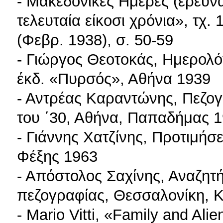
- Μακεδονικές Ημέρες (έρευνα
τελευταία είκοσι χρόνια», τχ. 1
(Φεβρ. 1938), σ. 50-59
- Γιώργος Θεοτοκάς, Ημερολόγ
έκδ. «Πυρσός», Αθήνα 1939
- Αντρέας Καραντώνης, Πεζογ
του ΄30, Αθήνα, Παπαδήμας 1
- Γιάννης Χατζίνης, Προτιμήσε
Φέξης 1963
- Απόστολος Σαχίνης, Αναζητ
πεζογραφίας, Θεσσαλονίκη, Κ
- Mario Vitti, «Family and Al