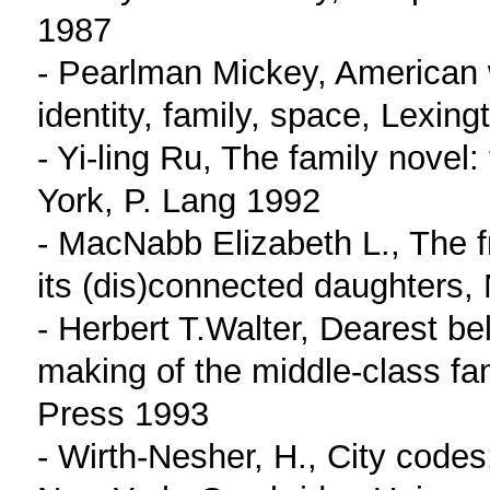
1987
- Pearlman Mickey, American 
identity, family, space, Lexin
- Yi-ling Ru, The family novel:
York, P. Lang 1992
- MacNabb Elizabeth L., The f
its (dis)connected daughters,
- Herbert T.Walter, Dearest b
making of the middle-class fam
Press 1993
- Wirth-Nesher, H., City code