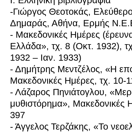
Ι. Ελληνική βιβλιογραφία
-Γιώργος Θεοτοκάς, Ελεύθερο
Δημαράς, Αθήνα, Ερμής Ν.Ε.
- Μακεδονικές Ημέρες (έρευνα
Ελλάδα», τχ. 8 (Οκτ. 1932), τχ
1932 – Ιαν. 1933)
- Δημήτρης Μεντζέλος, «Η επ
Μακεδονικές Ημέρες, τχ. 10-11
- Λάζαρος Πηνιάτογλου, «Μερ
μυθιστόρημα», Μακεδονικές Ημ
397
- Άγγελος Τερζάκης, «Το νεοε