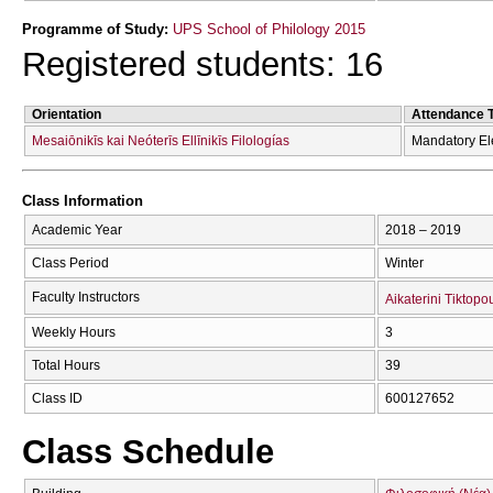
Programme of Study:
UPS School of Philology 2015
Registered students: 16
Orientation
Attendance 
Mesaiōnikīs kai Neóterīs Ellīnikīs Filologías
Mandatory El
Class Information
Academic Year
2018 – 2019
Class Period
Winter
Faculty Instructors
Aikaterini Tiktopo
Weekly Hours
3
Total Hours
39
Class ID
600127652
Class Schedule