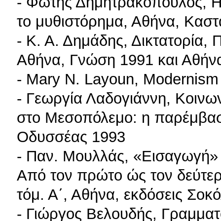
- Φώτης Δημητρακόπουλος, Η
το μυθιστόρημα, Αθήνα, Καστ
- Κ. Α. Δημάδης, Δικτατορία,
Αθήνα, Γνώση 1991 και Αθήνα,
- Mary N. Layoun, Modernism 
- Γεωργία Λαδογιάννη, Κοινων
στο Μεσοπόλεμο: η παρέμβαση
Οδυσσέας 1993
- Παν. Μουλλάς, «Εισαγωγή»
Aπό τον πρώτο ώς τον δεύτερ
τόμ. Α΄, Αθήνα, εκδόσεις Σοκ
- Γιώργος Βελουδής, Γραμματ