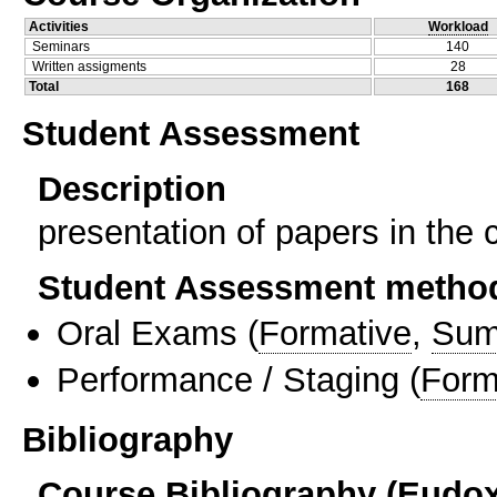
Activities
Workload
Seminars
140
Written assigments
28
Total
168
Student Assessment
Description
presentation of papers in the 
Student Assessment metho
Oral Exams
(
Formative
,
Sum
Performance / Staging
(
Form
Bibliography
Course Bibliography (Eudo