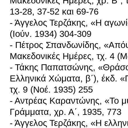
Μακεδονικές Ημέρες, χρ. Β΄, τ
13-28, 37-52 και 69-76
- Άγγελος Τερζάκης, «Η αγωνί
(Ιούν. 1934) 304-309
- Πέτρος Σπανδωνίδης, «Απόψε
Μακεδονικές Ημέρες, τχ. 4 (Μ
- Τάκης Παπατσώνης, «Θράσο
Ελληνικά Χώματα, β΄), έκδ. «
τχ. 9 (Νοέ. 1935) 255
- Αντρέας Καραντώνης, «Το μ
Γράμματα, χρ. Α΄, 1935, 773
- Άγγελος Τερζάκης, «Η ελλην