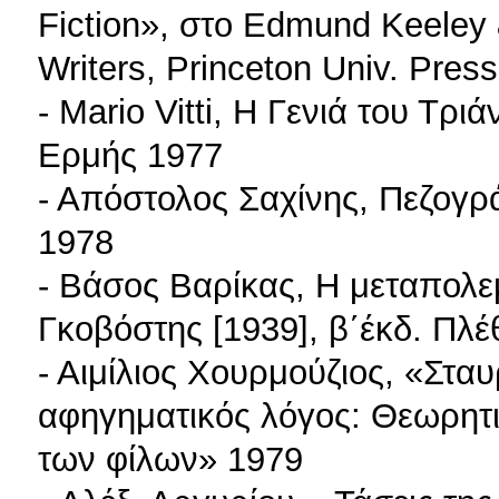
Fiction», στο Edmund Keeley 
Writers, Princeton Univ. Pres
- Mario Vitti, Η Γενιά του Τρι
Ερμής 1977
- Απόστολος Σαχίνης, Πεζογρά
1978
- Βάσος Βαρίκας, Η μεταπολε
Γκοβόστης [1939], β΄έκδ. Πλ
- Αιμίλιος Χουρμούζιος, «Στ
αφηγηματικός λόγος: Θεωρητικ
των φίλων» 1979