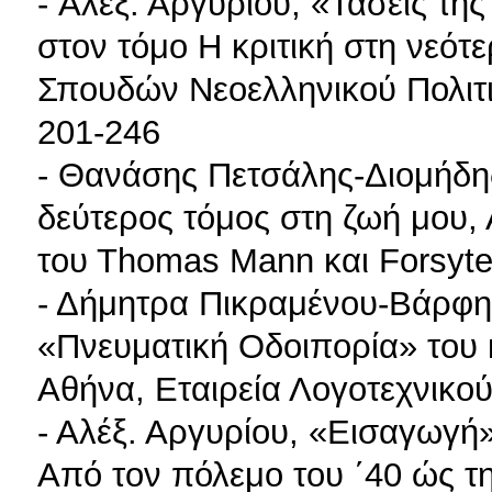
- Aλέξ. Αργυρίου, «Τάσεις τη
στον τόμο Η κριτική στη νεότ
Σπουδών Νεοελληνικού Πολιτισ
201-246
- Θανάσης Πετσάλης-Διομήδης
δεύτερος τόμος στη ζωή μου,
του Τhomas Mann και Forsyte
- Δήμητρα Πικραμένου-Βάρφη
«Πνευματική Οδοιπορία» του 
Αθήνα, Εταιρεία Λογοτεχνικού
- Αλέξ. Αργυρίου, «Εισαγωγή
Από τον πόλεμο του ΄40 ώς τη 