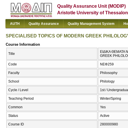
Quality Assurance Unit (MODIP)
Aristotle University of Thessalon
AUTH
Quality Assurance
Quality Management System
Ho
SPECIALISED TOPICS OF MODERN GREEK PHILOLOGY 
Course Information
ΕΙΔΙΚΑ ΘΕΜΑΤΑ 
Title
GREEK PHILOLOG
Code
ΝΕΦ259
Faculty
Philosophy
School
Philology
Cycle / Level
1st / Undergradua
Teaching Period
Winter/Spring
Common
Yes
Status
Active
Course ID
280000980