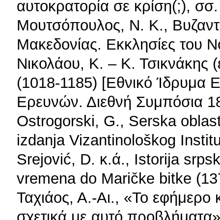
αυτοκρατορία σε κρίση(;), σσ.
Μουτσόπουλος, Ν. Κ., Βυζαντι
Μακεδονίας. Εκκλησίες του 
Νικολάου, Κ. – Κ. Τσικνάκης (
(1018-1185) [Εθνικό Ίδρυμα 
Ερευνών. Διεθνή Συμπόσια 18
Ostrogorski, G., Serska obla
izdanja Vizantinološkog Instit
Srejović, D. κ.ά., Istorija srps
vremena do Maričke bitke (13
Ταχιάος, Α.-Αι., «Το εφήμερο
σχετικά με αυτό προβλήματα»,