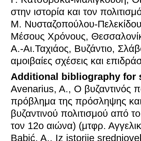
στην ιστορία και τον πολιτισμ
Μ. Νυσταζοπούλου-Πελεκίδου,
Μέσους Χρόνους, Θεσσαλονίκ
Α.-Αι.Ταχιάος, Βυζάντιο, Σλά
αμοιβαίες σχέσεις και επιδρά
Additional bibliography for
Avenarius, A., Ο βυζαντινός π
πρόβλημα της πρόσληψης και
βυζαντινού πολιτισμού από τ
τον 12ο αιώνα) (μτφρ. Αγγελι
Babić, A., Iz istorije srednj