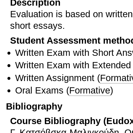
Description
Evaluation is based on written
short essays.
Student Assessment metho
Written Exam with Short An
Written Exam with Extended
Written Assignment
(
Formati
Oral Exams
(
Formative
)
Bibliography
Course Bibliography (Eudo
Γ. Κατσόβσκα-Μαλιγκούδη, Ο