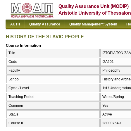
Quality Assurance Unit (MODIP)
Aristotle University of Thessalon
AUTH
Quality Assurance
Quality Management System
Ho
HISTORY OF THE SLAVIC PEOPLE
Course Information
Title
ΙΣΤΟΡΙΑ ΤΩΝ ΣΛ
Code
ΙΣΛ601
Faculty
Philosophy
School
History and Arch
Cycle / Level
1st / Undergradua
Teaching Period
Winter/Spring
Common
Yes
Status
Active
Course ID
280007549