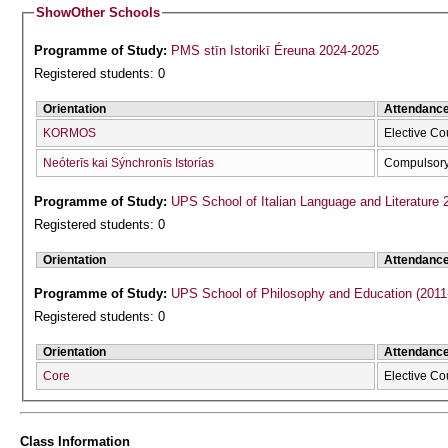
Show
Other Schools
Programme of Study:
PMS stīn Istorikī Éreuna 2024-2025
Registered students: 0
Orientation
Attendanc
KORMOS
Elective Co
Neóterīs kai Sýnchronīs Istorías
Compulsor
Programme of Study:
UPS School of Italian Language and Literature 
Registered students: 0
Orientation
Attendanc
Programme of Study:
UPS School of Philosophy and Education (2011
Registered students: 0
Orientation
Attendanc
Core
Elective Co
Class Information