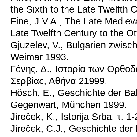
the Sixth to the Late Twelfth 
Fine, J.V.A., The Late Medieva
Late Twelfth Century to the 
Gjuzelev, V., Bulgarien zwisc
Weimar 1993.
Γόνης, Δ., Ιστορία των Ορθο
Σερβίας, Αθήνα 21999.
Hösch, E., Geschichte der Bal
Gegenwart, München 1999.
Jireček, K., Istorija Srba, τ. 
Jireček, C.J., Geschichte der