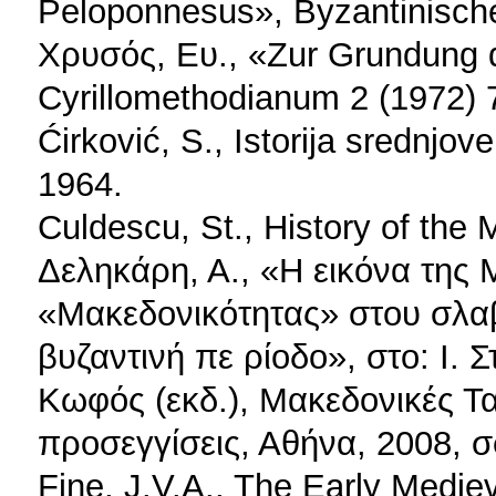
Peloponnesus», Byzantinische 
Χρυσός, Ευ., «Zur Grundung d
Cyrillomethodianum 2 (1972) 
Ćirković, S., Istorija srednj
1964.
Culdescu, St., History of the
Δεληκάρη, Α., «Η εικόνα της 
«Μακεδονικότητας» στου σλαβ
βυζαντινή πε ρίοδο», στο: Ι. 
Κωφός (εκδ.), Μακεδονικές Τα
προσεγγίσεις, Αθήνα, 2008, σ
Fine, J.V.A., The Early Mediev