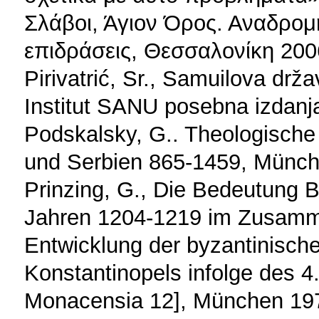
Σλάβοι, Άγιον Όρος. Αναδρομή
επιδράσεις, Θεσσαλονίκη 200
Pirivatrić, Sr., Samuilova drža
Institut SANU posebna izdanj
Podskalsky, G.. Theologische L
und Serbien 865-1459, Münch
Prinzing, G., Die Bedeutung B
Jahren 1204-1219 im Zusamm
Entwicklung der byzantinisch
Konstantinopels infolge des 
Monacensia 12], München 19