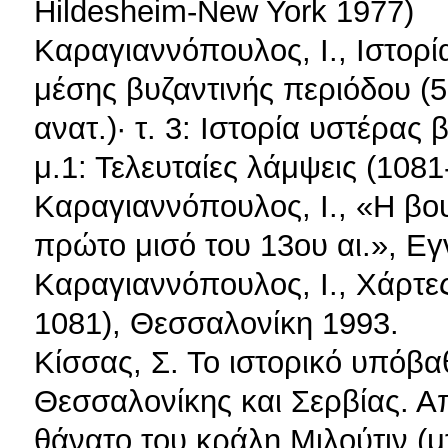
Hildesheim-New York 1977)
Καραγιαννόπουλος, Ι., Ιστορία
μέσης βυζαντινής περιόδου (
ανατ.)· τ. 3: Ιστορία υστέρας
μ.1: Τελευταίες λάμψεις (108
Καραγιαννόπουλος, Ι., «Η βου
πρώτο μισό του 13ου αι.», Εγν
Καραγιαννόπουλος, Ι., Χάρτε
1081), Θεσσαλονίκη 1993.
Κίσσας, Σ. Το ιστορικό υπόβ
Θεσσαλονίκης και Σερβίας. Απ
θάνατο του κράλη Μιλούτιν (μ