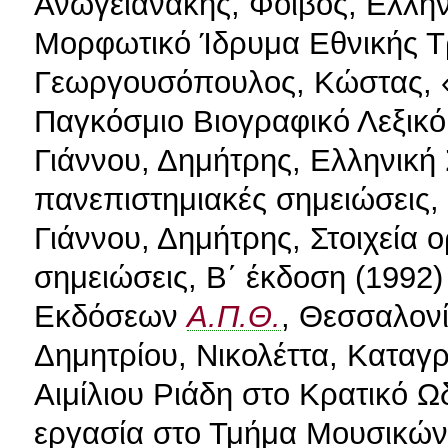
Ανωγειανάκης, Φοίβος, Ελλην
Μορφωτικό Ίδρυμα Εθνικής Τ
Γεωργουσόπουλος, Κώστας, «
Παγκόσμιο Βιογραφικό Λεξικό
Γιάννου, Δημήτρης, Ελληνική
πανεπιστημιακές σημειώσεις,
Γιάννου, Δημήτρης, Στοιχεία
σημειώσεις, Β΄ έκδοση (1992
Εκδόσεων
Α.Π.Θ.
, Θεσσαλονίκη 2002. Δημητρίου, Νικολέττα, Καταγραφή του μουσικού αρχείου του Αιμίλιου Ριάδη στο Κρατικό Ωδείο Θεσσαλονίκης, διπλωματική εργασία στο Τμήμα Μουσικών Σπουδών του Α.Π.Θ., Θεσσαλονίκη 2002. Δούνιας, Μίνως, Μουσικοκριτικά, Βιβλιοπωλείον της Εστίας, Αθήνα 1963. Δούνιας, Μ., «Γιάννη Κωνσταντινίδη: Τρεις Χοροί», εφ. Καθημερινή, 10/4/1952. Δούνιας, Μ., «Γιάννη Κωνσταντινίδη: 44 Παιδικά κομμάτια για πιάνο», εφ. Καθημερινή, 28/10/1952. Δούνιας, Μ., «Ο Γιώργος Χατζηνίκος σε έργα Ελλήνων συνθετών», εφ. Καθημερινή, 28/4/1956. Δραγούμης, Μάρκος, Η Παραδοσιακή μας μουσική, τόμος Ι, Κέντρο Μικρασιατικών Σπουδών, Αθήνα 2003. Θέμελης, Δημήτρης, Μουσικοποιητική Δομή στο Δημοτικό Τραγούδι, ανάτυπο από τη Λαογραφία, τόμος ΚΗ΄(XVIII), Αθήνα 1972. Θέμελης, Δημήτρης, Ειδικοί τομείς νεοελληνικής μουσικής – η ελληνική μουσική στις τάσεις και τεχνοτροπίες του 20ου αιώνα, πανεπιστημιακές σημειώσεις, Θεσσαλονίκη 1993. Ιωαννίδης, Γιάννης, «Στη μεταπολεμική Ελλάδα», εφ. Καθημερινή (ένθετο «Επτά Ημέρες, 13/1/2002): σ. 29 – 31. Καγγελάρη, Δηώ, «Της Κατοχής και του Θεάτρου», εφ. Καθημερινή (ένθετο «Επτά Ημέρες», 25/4/1999): 15 – 17. Καλομοίρης, Μανώλης, «Περί της εναρμονίσεως των δημοτικών τραγουδιών», ανακοίνωση στην Ακαδημία Αθηνών (18/11/1948), αναδημοσιευμένο στη Μουσικολογία 1 (1986): 34 – 42. Καλομοίρης, Μανώλης, Η ζωή μου και η τέχνη μου, Απομνημονεύματα 1883-1908, Νεφέλη, Αθήνα 1988. Καλομοίρης, Μανώλης, «Ο άγνωστος μουσουργός του δημοτικού μας τραγουδιού», Πρακτικά Ακαδημίας Αθηνών 21 (1946): 274 – 290. Καλομοίρης, Μανώλης, «Ζωή, γλώσσα, μουσική», Νουμάς (τ. 2.11.1908): 1 -3. Καλομοίρης, Μανώλης, «Το ελληνικό δημοτικό τραγούδι», Επιθεώρησις, Αύγουστος 1939, Ρώμη 1939 (ανάτυπο). Καλπακά, Σοφία, Η οπερέτα στην Ελλάδα. Παραστάσεις οπερέτας και έργα Ελλήνων συνθετών από τις αρχές του αιώνα ως το 1940, διπλωματική εργασία στο Τμήμα Μουσικών Σπουδών του Α.Π.Θ., Θεσσαλονίκη 1998. Καλτάκη, Ματίνα, «Το διπλό πρόσωπο του Κώστα Γιαννίδη», εφ. Το Βήμα (7 – 8/2/1998). Καλυβιώτης, Αριστομένης, Σμύρνη. Η μουσική ζωή 1900 – 1922. Η διασκέδαση, τα μουσικά καταστήματα, οι ηχογραφήσεις δίσκων, εκδ. Music Corner & Τήνελλα, Αθήνα 2002. Κολιοδήμος, Δημήτρης, Λεξικό ελληνικών ταινιών από το 1914 μέχρι το 2000, εκδ. Γένους, Αθήνα 2001. Κολοβός, Χρήστος. Η., «Χρονολογικός κατάλογος έργων Κωνσταντίνου Κυδωνιάτη», Πολυφωνία 4 (2004): 129 – 158. Κωνσταντινίδης, Απόστολος, Γ., «Ζαγοριανά σύμμικτα: ο συνθέτης Κώστας Γιαννίδης», άρθρο σε άγνωστη εφημερίδα του Βόλου, 15/10/1961. Κώστιος, Απόστολος, Δημήτρης Μητρόπουλος - Κατάλογος έργων, Ορχήστρα των Χρωμάτων, Αθήνα 1996. Κώστιος, Απόστολος, Μουσικολογικά Ι, εκδ. Παπαγρηγορίου – Νάκα, Αθήνα 1999. Λαμπελέτ, Γεώργιος, Ο εθνικισμός εις την τέχνη και η ελληνική δημώδης μουσική, Αθήνα 1986. Λαμπελέτ, Γεώργιος, Η ελληνική δημώδης μουσική – 60 τραγούδια και χοροί (κριτική μελέτη, μεταγραφή και εναρμόνισις), Αθήνα 1933. Λαμπελέτ, Γεώργιος, «Η Εθνική Μουσική», Παναθήναια, τόμος Β΄, Αθήνα, τεύχ. 15/11/1901 και 30/11/1901. Λεωτσάκος, Γιώργος, «Αναφορά στη μουσική ζωή της Σμύρνης (Μια πρώτη έρευνα στους θεσμούς και τα πρόσωπα της), Επίλογος ’93 (1993): 370 – 382. Λεωτσάκος, Γιώργος, «Γιάννης Κωνσταντινίδης (1903 – 1984). Κάποιες προσωπικές αναμνήσεις και δοκιμή κριτικής αποτίμησης», ανακοίνωση στο συμπόσιο Γιάννης Κωνσταντινίδης, Μέγαρο Μουσικής Αθηνών, 17 – 19 Νοεμβρίου 1994. Λεωτσάκος, Γιώργος, «Γιάννης Κωνσταντινίδης ή το τέλος μιας εποχής», εφ. Ελεύθερη Γνώμη, 22/1/1984. Λεωτσάκος, Γιώργος, «Ο συνθέτης Γιάννης Κωνσταντινίδης, ήρως θεατρογραφήματος», Ο δεκαπενθήμερος Πολίτης 50 (1998): 37 – 38. Λεωτσάκος, Γιώργος, «Κάποιες προσωπικές αναμνήσεις και δοκιμή μιας κριτικής θεώρησης», διάλεξη στο συμπόσιο Γιάννης Κωνσταντινίδης, Μέγαρο Μουσικής Αθηνών, 19/10/1994. Λεωτσάκος, Γιώργος, «Εγκώμιο στο Ραβέλ», Το Βήμα, 9/8/1975. Λιάβας, Λάμπρος, «Ένας συνθέτης ‘διπλός’ αλλ΄ όχι… διχασμένος», διάλεξη στο συμπόσιο Γιάννης Κωνσταντινίδης, Μέγαρο Μουσικής Αθηνών, 19/10/1994. Λιάβας, Λάμπρος, «Γιάννης Κωνσταντινίδης (1903 – 1984). Ο άνθρωπος και ο δημιουργός», εισαγωγικό κείμενο στο πρόγραμμα του αφιερώματος Αναζητώντας τον κύριο Κωνσταντινίδη – Γιαννίδη, Μέγαρο Μουσικής Αθηνών, 17 – 19/10/2004. Λιάβας, Λάμπρος, «Γιάννης Κωνσταντινίδης – Βασίλης Τσιτσάνης. Τα του Καίσαρος…και τα του Χριστού…», Ήχος και Ηi-Fi 5 (1984): 9. Λιάβας, Λάμπρος, Γιάννης Κωνσταντινίδης – Τα Έργα για Ορχήστρα, ένθετο της δισκογραφικής έκδοσης των έργων σε δίσκο ακτίνας (CD), LYRA, Αθήνα 1995. Λιάβας, Λάμπρος, Γιάννης Κωνσταντινίδης – Τα Έργα για Πιάνο, ένθετο της δισκογραφικής έκδοσης των έργων σε βινύλιο, LYRA, Αθήνα 1985. Λιάβας, Λάμπρος, Γιάννης Κωνσταντινίδης, Από τα Δωδεκάνησα – 22 χοροί και τραγούδια για πιάνο, τεύχος Ι, εισαγωγικό σημείωμα της έκδοσης του έργου, Παπαγρηγορίου - Νάκας, Αθήνα 1993. Λιάβας, Λάμπρος, Γιάννης Κωνσταντινίδης - 6 Σπουδές πάνω σε ελληνικούς λαϊκούς ρυθμούς, εισαγωγικό σημείωμα της έκδοσης του έργου, Παπαγρηγορίου – Νάκας, Αθήνα 1993. Λιάβας, Λάμπρος, Τα τραγούδια του Κώστα Γιαννίδη, εισαγωγικά σχόλια στην έκδοση παρτιτούρας, Φίλιππος Νάκας, Αθήνα 1985. Μαζαράκη, Δέσποινα, Το λαϊκό κλαρίνο στην Ελλάδα, β΄ έκδοση, Κέδρος, Αθήνα 1984. Μαλιάρας, Νίκος, Το ελληνικό δημοτικό τραγούδι στη μουσική του Μανώλη Καλομοίρη, Παπαγρηγορίου – Νάκας, Αθήνα 2001. Μάντακας, Γιάννης, «Ο συνθέτης Γιάννης Κωνσταντινίδης και το δημοτικό τραγούδι», Παραδοσιακή και έντεχνη μουσική – οι καταγραφές των ελληνικών δημοτικών τραγουδιών και η χρήση του από επώνυμους δημιουργούς, πρακτικά κύκλου ομιλιών που οργάνωσε η έδρα της Λαογραφίας και και το Μουσικό Τμήμα της Πανεπιστημιακής Φοιτητικής Λέσχης του Α.Π.Θ. (28-30/1/1982), Επιστημονική επετηρίδα της Φιλοσοφικής Σχολής του Α.Π.Θ., αρ. παραρτήματος 44 (1984): 109 – 116. Μασούρα, Λήδα, «Τα έργα για πιάνο του Γιάννη Κωνσταντινίδη: ερεθίσματα, επιδιώξεις, επιτεύγματα», διάλεξη στο συμπόσιο Γι