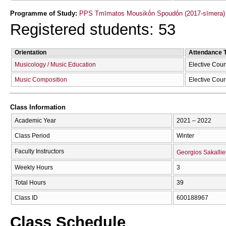
Programme of Study:
PPS Tmīmatos Mousikṓn Spoudṓn (2017-sīmera)
Registered students: 53
Orientation
Attendance 
Musicology / Music Education
Elective Cou
Music Composition
Elective Cou
Class Information
Academic Year
2021 – 2022
Class Period
Winter
Faculty Instructors
Georgios Sakallie
Weekly Hours
3
Total Hours
39
Class ID
600188967
Class Schedule