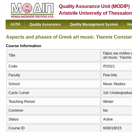
Quality Assurance Unit (MODIP)
Aristotle University of Thessalon
AUTH
Quality Assurance
Quality Management System
Ho
Aspects and phases of Greek art music. Yiannis Constan
Course Information
Όψεις και στάδια 
Title
art music. Yiannis
Code
ΙΠ2021
Faculty
Fine Arts
School
Music Studies
Cycle / Level
1st / Undergradua
Teaching Period
Winter
Common
No
Status
Active
Course ID
600018015