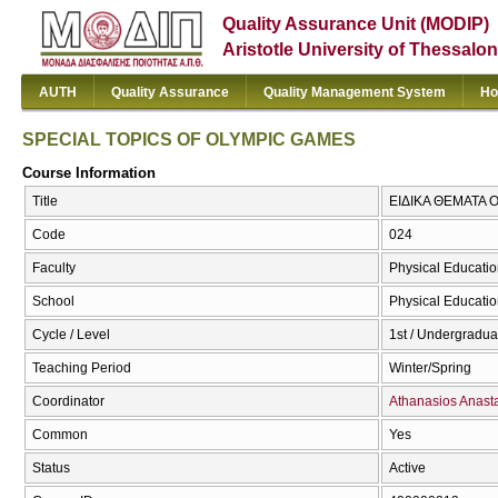
Quality Assurance Unit (MODIP)
Aristotle University of Thessalon
AUTH
Quality Assurance
Quality Management System
Ho
SPECIAL TOPICS OF OLYMPIC GAMES
Course Information
Title
ΕΙΔΙΚΑ ΘΕΜΑΤΑ 
Code
024
Faculty
Physical Educatio
School
Physical Educatio
Cycle / Level
1st / Undergradua
Teaching Period
Winter/Spring
Coordinator
Athanasios Anast
Common
Yes
Status
Active