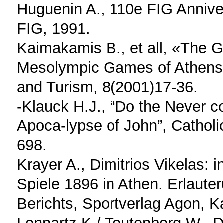
Huguenin A., 110e FIG Anniver
FIG, 1991.
Kaimakamis B., et all, «The G
Mesolympic Games of Athens 1
and Turism, 8(2001)17-36.
-Klauck H.J., “Do the Never 
Apoca-lypse of John”, Catholic
698.
Krayer A., Dimitrios Vikelas: 
Spiele 1896 in Athen. Erlaute
Berichts, Sportverlag Agon, K
Lennartz K./ Teutenberg W., 