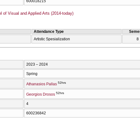
600018215
of Visual and Applied Arts (2014-today)
Attendance Type
Semes
Artistic Spesialization
8
2023 – 2024
Spring
52hrs
Athanasios Pallas
52hrs
Georgios Drosos
4
600236842