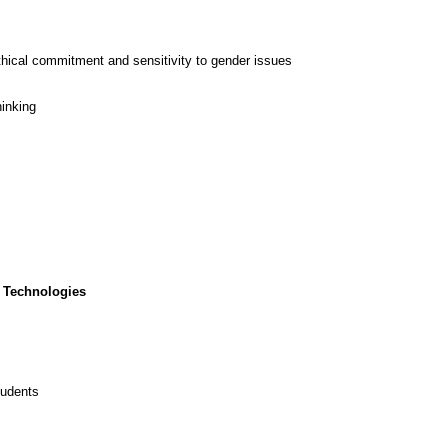
thical commitment and sensitivity to gender issues
hinking
 Technologies
tudents