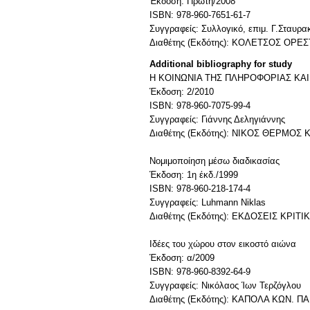
Έκδοση: Πρώτη/2008
ISBN: 978-960-7651-61-7
Συγγραφείς: Συλλογικό, επιμ. Γ.Σταυρ
Διαθέτης (Εκδότης): ΚΟΛΕΤΣΟΣ ΟΡΕ
Additional bibliography for study
Η ΚΟΙΝΩΝΙΑ ΤΗΣ ΠΛΗΡΟΦΟΡΙΑΣ ΚΑ
Έκδοση: 2/2010
ISBN: 978-960-7075-99-4
Συγγραφείς: Γιάννης Δεληγιάννης
Διαθέτης (Εκδότης): ΝΙΚΟΣ ΘΕΡΜΟΣ Κ
Νομιμοποίηση μέσω διαδικασίας
Έκδοση: 1η έκδ./1999
ISBN: 978-960-218-174-4
Συγγραφείς: Luhmann Niklas
Διαθέτης (Εκδότης): ΕΚΔΟΣΕΙΣ ΚΡΙΤΙ
Ιδέες του χώρου στον εικοστό αιώνα
Έκδοση: α/2009
ISBN: 978-960-8392-64-9
Συγγραφείς: Νικόλαος Ίων Τερζόγλου
Διαθέτης (Εκδότης): ΚΑΠΟΛΑ ΚΩΝ. Π