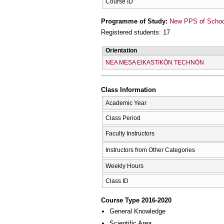
Course ID
Programme of Study:
New PPS of School 
Registered students: 17
Orientation
NEA MESA EIKASTIKŌN TECΗNŌN
Class Information
Academic Year
Class Period
Faculty Instructors
Instructors from Other Categories
Weekly Hours
Class ID
Course Type 2016-2020
General Knowledge
Scientific Area