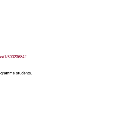
ass/1/600236842
rogramme students.
I