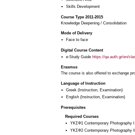
Skills Development
Course Type 2011-2015
Knowledge Deepening / Consolidation
Mode of Delivery
Face to face
Digital Course Content
e-Study Guide
https://qa.auth.gr/en/cl
Erasmus
The course is also offered to exchange p
Language of Instruction
Greek
(Instruction, Examination)
English
(Instruction, Examination)
Prerequisites
Required Courses
ΥΚΣΦ1 Contemporary Photography I
ΥΚΣΦ2 Contemporary Photography I