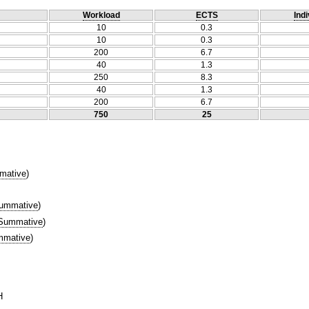
Workload
ECTS
Indi
10
0.3
10
0.3
200
6.7
40
1.3
250
8.3
40
1.3
200
6.7
750
25
mative
)
ummative
)
Summative
)
mative
)
Η