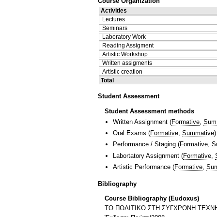
Course Organization
Activities
Lectures
Seminars
Laboratory Work
Reading Assigment
Artistic Workshop
Written assigments
Artistic creation
Total
Student Assessment
Student Assessment methods
Written Assignment
(
Formative
,
Sum
Oral Exams
(
Formative
,
Summative
)
Performance / Staging
(
Formative
,
S
Labortatory Assignment
(
Formative
,
Artistic Performance
(
Formative
,
Sum
Bibliography
Course Bibliography (Eudoxus)
ΤΟ ΠΟΛΙΤΙΚΟ ΣΤΗ ΣΥΓΧΡΟΝΗ ΤΕΧΝ