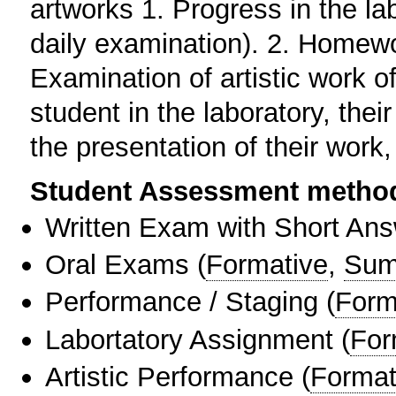
artworks 1. Progress in the la
daily examination). 2. Homewo
Examination of artistic work o
student in the laboratory, their 
the presentation of their work,
Student Assessment metho
Written Exam with Short An
Oral Exams
(
Formative
,
Sum
Performance / Staging
(
Form
Labortatory Assignment
(
For
Artistic Performance
(
Format