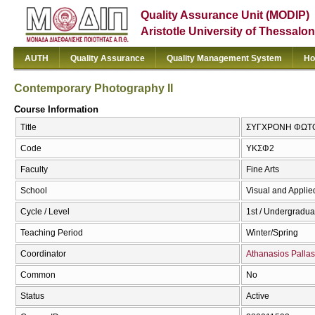
Quality Assurance Unit (MODIP)
Aristotle University of Thessalon
AUTH
Quality Assurance
Quality Management System
Ho
Contemporary Photography II
Course Information
Title
ΣΥΓΧΡΟΝΗ ΦΩΤΟΓΡ
Code
ΥΚΣΦ2
Faculty
Fine Arts
School
Visual and Applied
Cycle / Level
1st / Undergradua
Teaching Period
Winter/Spring
Coordinator
Athanasios Pallas
Common
No
Status
Active