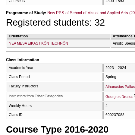
Course ID
280011593
Programme of Study:
New PPS of School of Visual and Applied Arts (20
Registered students: 32
Orientation
Attendance 
NEA MESA EIKASTIKŌN TECΗNŌN
Artistic Spesi
Class Information
Academic Year
2023 – 2024
Class Period
Spring
Faculty Instructors
Athanasios Pallas
Instructors from Other Categories
Georgios Drosos
Weekly Hours
4
Class ID
600237088
Course Type 2016-2020