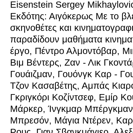
Eisenstein Sergey Mikhaylo
Εκδότης: Αιγόκερως Με το βλ
σκηνοθέτες και κινηματογραφισ
παραδίδουν μαθήματα κινημα
έργο, Πέντρο Αλμοντόβαρ, Μικ
Βιμ Βέντερς, Ζαν - Λικ Γκοντ
Γουάιζμαν, Γουόνγκ Καρ - Γου
Τζον Κασαβέτης, Αμπάς Κιαρο
Γκριγκόρι Κοζίντσεφ, Εμίρ Κου
Μάρκερ, Ίνγκμαρ Μπέργκμαν,
Μπρεσόν, Μάγια Ντέρεν, Καρλ
Ρους, Γιαν Σβανκμάγιερ, Αλε