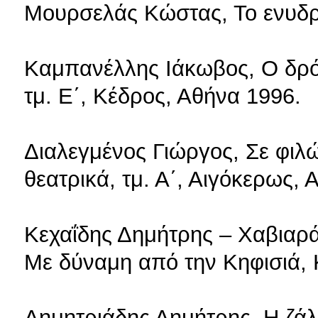
Μουρσελάς Κώστας, Το ενυδρ
Καμπανέλλης Ιάκωβος, Ο δρό
τμ. Ε΄, Κέδρος, Αθήνα 1996.
Διαλεγμένος Γιώργος, Σε φιλ
θεατρικά, τμ. Α΄, Αιγόκερως, 
Κεχαΐδης Δημήτρης – Χαβιαρά
Με δύναμη από την Κηφισιά, 
Δημητριάδης Δημήτρης, Η ζάλ