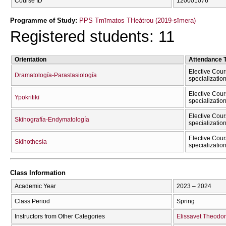
Course ID
120001076
Programme of Study:
PPS Tmīmatos THeátrou (2019-sīmera)
Registered students: 11
Orientation
Attendance 
Elective Cour
Dramatología-Parastasiología
specializatio
Elective Cour
Ypokritikī
specializatio
Elective Cour
Skīnografía-Endymatología
specializatio
Elective Cour
Skīnothesía
specializatio
Class Information
Academic Year
2023 – 2024
Class Period
Spring
Instructors from Other Categories
Elissavet Theodo