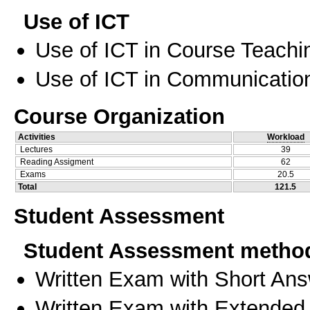
Use of ICT
Use of ICT in Course Teachi
Use of ICT in Communication
Course Organization
Activities
Workload
Lectures
39
Reading Assigment
62
Exams
20.5
Total
121.5
Student Assessment
Student Assessment metho
Written Exam with Short An
Written Exam with Extended