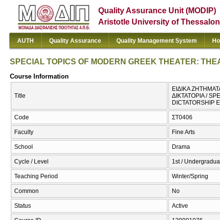
Quality Assurance Unit (MODIP)
Aristotle University of Thessalon
AUTH
Quality Assurance
Quality Management System
Ho
SPECIAL TOPICS OF MODERN GREEK THEATER: THEA
Course Information
ΕΙΔΙΚΑ ΖΗΤΗΜΑΤ
Title
ΔΙΚΤΑΤΟΡΙΑ / S
DICTATORSHIP 
Code
ΣΤ0406
Faculty
Fine Arts
School
Drama
Cycle / Level
1st / Undergradua
Teaching Period
Winter/Spring
Common
No
Status
Active